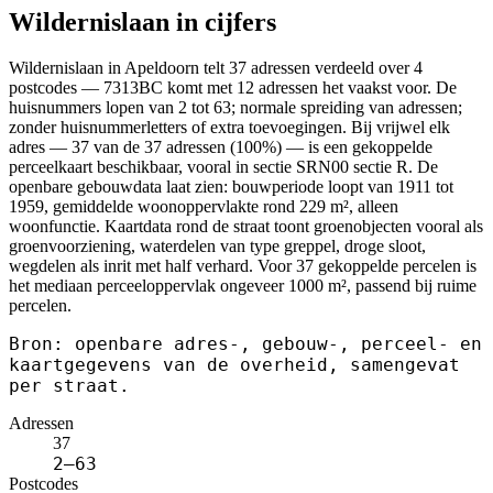
Wildernislaan in cijfers
Wildernislaan in Apeldoorn telt 37 adressen verdeeld over 4
postcodes — 7313BC komt met 12 adressen het vaakst voor. De
huisnummers lopen van 2 tot 63; normale spreiding van adressen;
zonder huisnummerletters of extra toevoegingen. Bij vrijwel elk
adres — 37 van de 37 adressen (100%) — is een gekoppelde
perceelkaart beschikbaar, vooral in sectie SRN00 sectie R. De
openbare gebouwdata laat zien: bouwperiode loopt van 1911 tot
1959, gemiddelde woonoppervlakte rond 229 m², alleen
woonfunctie. Kaartdata rond de straat toont groenobjecten vooral als
groenvoorziening, waterdelen van type greppel, droge sloot,
wegdelen als inrit met half verhard. Voor 37 gekoppelde percelen is
het mediaan perceeloppervlak ongeveer 1000 m², passend bij ruime
percelen.
Bron: openbare adres-, gebouw-, perceel- en
kaartgegevens van de overheid, samengevat
per straat.
Adressen
37
2–63
Postcodes