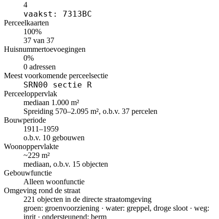
4
vaakst: 7313BC
Perceelkaarten
100%
37 van 37
Huisnummertoevoegingen
0%
0 adressen
Meest voorkomende perceelsectie
SRN00 sectie R
Perceeloppervlak
mediaan 1.000 m²
Spreiding 570–2.095 m², o.b.v. 37 percelen
Bouwperiode
1911–1959
o.b.v. 10 gebouwen
Woonoppervlakte
~229 m²
mediaan, o.b.v. 15 objecten
Gebouwfunctie
Alleen woonfunctie
Omgeving rond de straat
221 objecten in de directe straatomgeving
groen: groenvoorziening · water: greppel, droge sloot · weg:
inrit · ondersteunend: berm