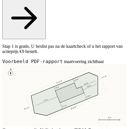
Stap 1 is gratis. U beslist pas na de kaartcheck of u het rapport van
actieprijs €9 bestelt.
Voorbeeld PDF-rapport
maatvoering zichtbaar
N
9,1 m
3,8 m
25,4 m
4,1 m
3,4 m
3,8 m
2,9 m
7,2 m
5,1 m
23,8 m
8,2 m
10 m