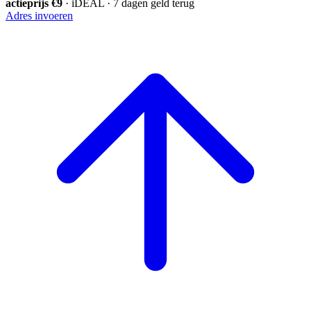
actieprijs €9
· iDEAL · 7 dagen geld terug
Adres invoeren