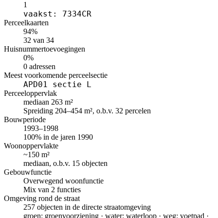
1
vaakst: 7334CR
Perceelkaarten
94%
32 van 34
Huisnummertoevoegingen
0%
0 adressen
Meest voorkomende perceelsectie
APD01 sectie L
Perceeloppervlak
mediaan 263 m²
Spreiding 204–454 m², o.b.v. 32 percelen
Bouwperiode
1993–1998
100% in de jaren 1990
Woonoppervlakte
~150 m²
mediaan, o.b.v. 15 objecten
Gebouwfunctie
Overwegend woonfunctie
Mix van 2 functies
Omgeving rond de straat
257 objecten in de directe straatomgeving
groen: groenvoorziening · water: waterloop · weg: voetpad ·