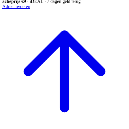
actieprijs €9
· iDEAL · 7 dagen geld terug
Adres invoeren