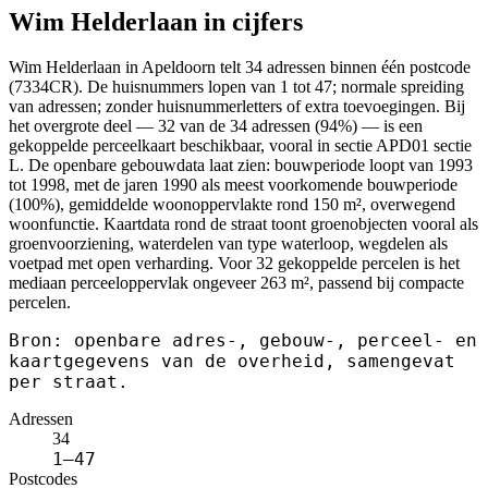
Wim Helderlaan in cijfers
Wim Helderlaan in Apeldoorn telt 34 adressen binnen één postcode
(7334CR). De huisnummers lopen van 1 tot 47; normale spreiding
van adressen; zonder huisnummerletters of extra toevoegingen. Bij
het overgrote deel — 32 van de 34 adressen (94%) — is een
gekoppelde perceelkaart beschikbaar, vooral in sectie APD01 sectie
L. De openbare gebouwdata laat zien: bouwperiode loopt van 1993
tot 1998, met de jaren 1990 als meest voorkomende bouwperiode
(100%), gemiddelde woonoppervlakte rond 150 m², overwegend
woonfunctie. Kaartdata rond de straat toont groenobjecten vooral als
groenvoorziening, waterdelen van type waterloop, wegdelen als
voetpad met open verharding. Voor 32 gekoppelde percelen is het
mediaan perceeloppervlak ongeveer 263 m², passend bij compacte
percelen.
Bron: openbare adres-, gebouw-, perceel- en
kaartgegevens van de overheid, samengevat
per straat.
Adressen
34
1–47
Postcodes