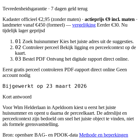
Tevredenheidsgarantie · 7 dagen geld terug
Kadaster officieel
€2,95
(zonder maten) ·
actieprijs €9 incl. maten
·
landmeter
vanaf €450
(formeel) —
vergelijking
Eerder €30. Nu
tijdelijk lager geprijsd
01
Zoek huisnummer
Kies het juiste adres uit de suggesties.
02
Controleer perceel
Bekijk ligging en perceelcontext op de
kaart.
03
Bestel PDF
Ontvang het digitale rapport direct online.
Eerst gratis perceel controleren
PDF-rapport direct online
Geen
account nodig
Bijgewerkt op 23 maart 2026
Kort antwoord
Voor Wim Helderlaan in Apeldoorn kiest u eerst het juiste
huisnummer en opent u daarna de perceelkaart. De adreslijst en
perceelcontext zijn bedoeld om snel het juiste object te vinden, niet
als formele grensvaststelling.
Bron: openbare BAG- en PDOK-data
Methode en beperkingen