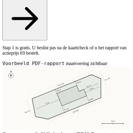
Stap 1 is gratis. U beslist pas na de kaartcheck of u het rapport van
actieprijs €9 bestelt.
Voorbeeld PDF-rapport
maatvoering zichtbaar
N
9,1 m
3,8 m
25,4 m
4,1 m
3,4 m
3,8 m
2,9 m
7,2 m
5,1 m
23,8 m
8,2 m
10 m