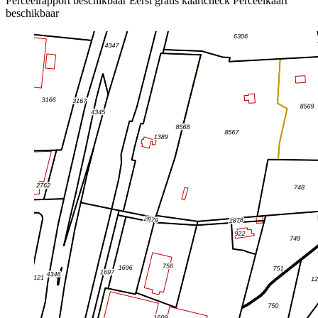
Perceelrapport beschikbaar
Eerst gratis kaartcheck
Perceelkaart
beschikbaar