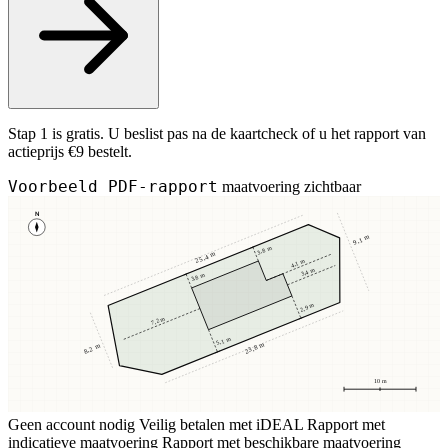
Stap 1 is gratis. U beslist pas na de kaartcheck of u het rapport van
actieprijs €9 bestelt.
Voorbeeld PDF-rapport
maatvoering zichtbaar
N
9,1 m
3,8 m
25,4 m
4,1 m
3,4 m
3,8 m
2,9 m
7,2 m
5,1 m
23,8 m
8,2 m
10 m
Geen account nodig
Veilig betalen met iDEAL
Rapport met
indicatieve maatvoering
Rapport met beschikbare maatvoering