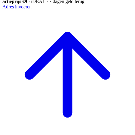
actieprijs €9
· iDEAL · 7 dagen geld terug
Adres invoeren