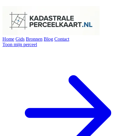
Home
Gids
Bronnen
Blog
Contact
Toon mijn perceel