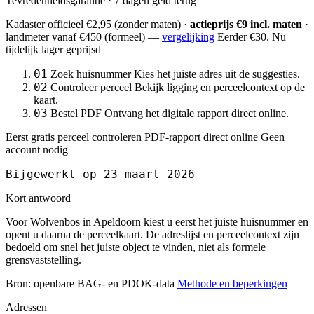
Tevredenheidsgarantie · 7 dagen geld terug
Kadaster officieel
€2,95
(zonder maten) ·
actieprijs €9 incl. maten
·
landmeter
vanaf €450
(formeel) —
vergelijking
Eerder €30. Nu
tijdelijk lager geprijsd
01
Zoek huisnummer
Kies het juiste adres uit de suggesties.
02
Controleer perceel
Bekijk ligging en perceelcontext op de
kaart.
03
Bestel PDF
Ontvang het digitale rapport direct online.
Eerst gratis perceel controleren
PDF-rapport direct online
Geen
account nodig
Bijgewerkt op 23 maart 2026
Kort antwoord
Voor Wolvenbos in Apeldoorn kiest u eerst het juiste huisnummer en
opent u daarna de perceelkaart. De adreslijst en perceelcontext zijn
bedoeld om snel het juiste object te vinden, niet als formele
grensvaststelling.
Bron: openbare BAG- en PDOK-data
Methode en beperkingen
Adressen