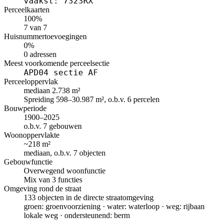
vaakst: 7323RX
Perceelkaarten
100%
7 van 7
Huisnummertoevoegingen
0%
0 adressen
Meest voorkomende perceelsectie
APD04 sectie AF
Perceeloppervlak
mediaan 2.738 m²
Spreiding 598–30.987 m², o.b.v. 6 percelen
Bouwperiode
1900–2025
o.b.v. 7 gebouwen
Woonoppervlakte
~218 m²
mediaan, o.b.v. 7 objecten
Gebouwfunctie
Overwegend woonfunctie
Mix van 3 functies
Omgeving rond de straat
133 objecten in de directe straatomgeving
groen: groenvoorziening · water: waterloop · weg: rijbaan
lokale weg · ondersteunend: berm