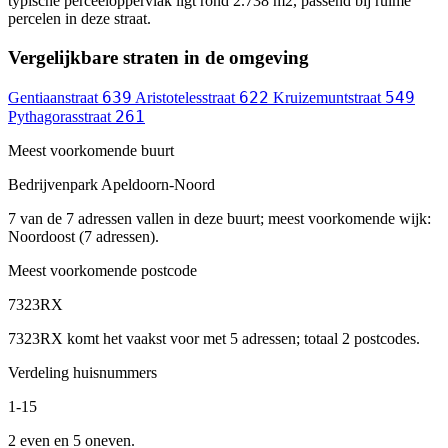
typische perceeloppervlak ligt rond 2.738 m2, passend bij ruime
percelen in deze straat.
Vergelijkbare straten in de omgeving
639
622
549
Gentiaanstraat
Aristotelesstraat
Kruizemuntstraat
261
Pythagorasstraat
Meest voorkomende buurt
Bedrijvenpark Apeldoorn-Noord
7 van de 7 adressen vallen in deze buurt; meest voorkomende wijk:
Noordoost (7 adressen).
Meest voorkomende postcode
7323RX
7323RX komt het vaakst voor met 5 adressen; totaal 2 postcodes.
Verdeling huisnummers
1-15
2 even en 5 oneven.