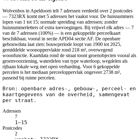
Wolvenbos in Apeldoorn telt 7 adressen verdeeld over 2 postcodes
— 7323RX komt met 5 adressen het vaakst voor. De huisnummers
lopen van 1 tot 15; normale spreiding van adressen; zonder
huisnummerletters of extra toevoegingen. Bij vrijwel elk adres — 7
van de 7 adressen (100%) — is een gekoppelde perceelkaart
beschikbaar, vooral in sectie APD04 sectie AF. De openbare
gebouwdata laat zien: bouwperiode loopt van 1900 tot 2025,
gemiddelde woonoppervlakte rond 218 m², overwegend
woonfunctie. Kaartdata rond de straat toont groenobjecten vooral als
groenvoorziening, waterdelen van type waterloop, wegdelen als
rijbaan lokale weg met open verharding. Voor 6 gekoppelde
percelen is het mediaan perceeloppervlak ongeveer 2738 m²,
passend bij ruime percelen.
Bron: openbare adres-, gebouw-, perceel- en
kaartgegevens van de overheid, samengevat
per straat.
Adressen
7
1–15
Postcodes
2