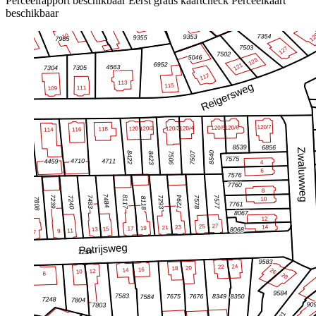
Perceelrapport beschikbaar
Eerst gratis kaartcheck
Perceelkaart
beschikbaar