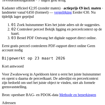
Tevredenheidsgarantie · 7 dagen geld terug
Kadaster officieel
€2,95
(zonder maten) ·
actieprijs €9 incl. maten
·
landmeter
vanaf €450
(formeel) —
vergelijking
Eerder €30. Nu
tijdelijk lager geprijsd
01
Zoek huisnummer
Kies het juiste adres uit de suggesties.
02
Controleer perceel
Bekijk ligging en perceelcontext op de
kaart.
03
Bestel PDF
Ontvang het digitale rapport direct online.
Eerst gratis perceel controleren
PDF-rapport direct online
Geen
account nodig
Bijgewerkt op 23 maart 2026
Kort antwoord
Voor Zwaluwweg in Apeldoorn kiest u eerst het juiste huisnummer
en opent u daarna de perceelkaart. De adreslijst en perceelcontext
zijn bedoeld om snel het juiste object te vinden, niet als formele
grensvaststelling.
Bron: openbare BAG- en PDOK-data
Methode en beperkingen
Adressen