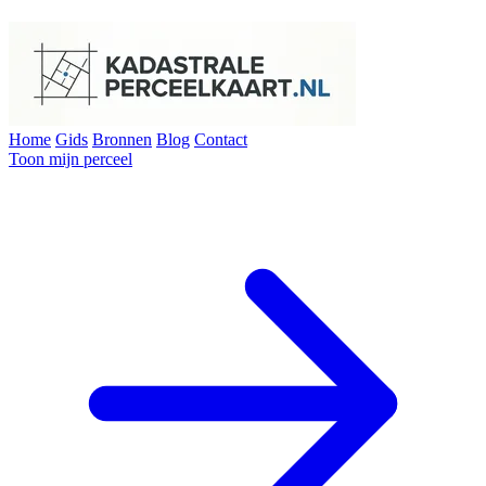
Home
Gids
Bronnen
Blog
Contact
Toon mijn perceel