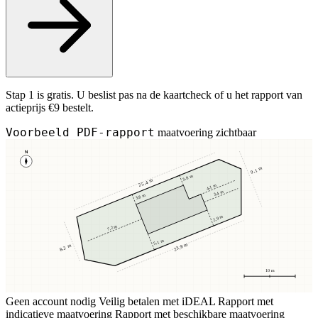
Stap 1 is gratis. U beslist pas na de kaartcheck of u het rapport van
actieprijs €9 bestelt.
Voorbeeld PDF-rapport
maatvoering zichtbaar
N
9,1 m
3,8 m
25,4 m
4,1 m
3,4 m
3,8 m
2,9 m
7,2 m
5,1 m
23,8 m
8,2 m
10 m
Geen account nodig
Veilig betalen met iDEAL
Rapport met
indicatieve maatvoering
Rapport met beschikbare maatvoering