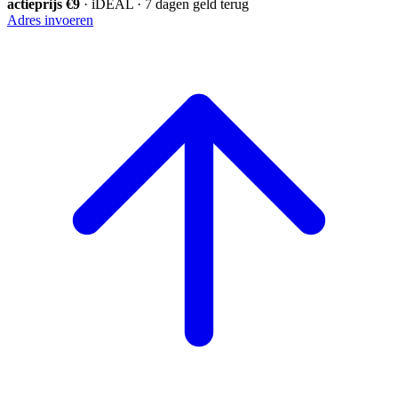
actieprijs €9
· iDEAL · 7 dagen geld terug
Adres invoeren