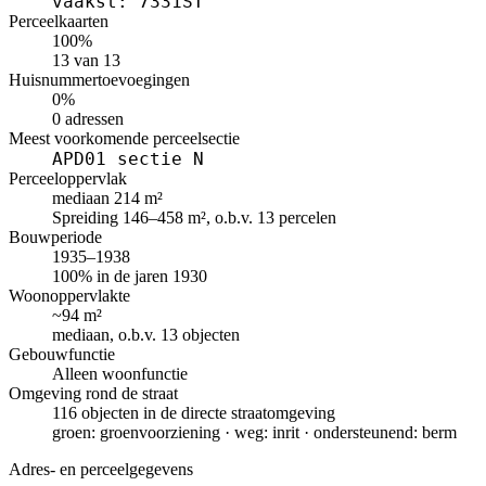
vaakst: 7331ST
Perceelkaarten
100%
13 van 13
Huisnummertoevoegingen
0%
0 adressen
Meest voorkomende perceelsectie
APD01 sectie N
Perceeloppervlak
mediaan 214 m²
Spreiding 146–458 m², o.b.v. 13 percelen
Bouwperiode
1935–1938
100% in de jaren 1930
Woonoppervlakte
~94 m²
mediaan, o.b.v. 13 objecten
Gebouwfunctie
Alleen woonfunctie
Omgeving rond de straat
116 objecten in de directe straatomgeving
groen: groenvoorziening · weg: inrit · ondersteunend: berm
Adres- en perceelgegevens