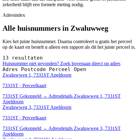
zekerheid blijft een formele meting nodig.
Adresindex
Alle huisnummers in Zwaluwweg
Kies het juiste huisnummer. Daarna controleert u gratis het perceel
op de kaart en bestelt u alleen een rapport als dit het juiste perceel is.
13 resultaten
Huisnummer niet gevonden? Zoek bovenaan direct op adres
Adres
Postcode
Perceel
Open
Zwaluwweg 1, 7331ST Apeldoorn
7331ST · Perceelkaart
7331ST
Gekoppeld
→
Adresdetails Zwaluwweg 1, 7331ST
Apeldoorn
Zwaluwweg 3, 7331ST Apeldoorn
7331ST · Perceelkaart
7331ST
Gekoppeld
→
Adresdetails Zwaluwweg 3, 7331ST
Apeldoorn