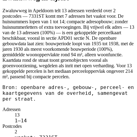
Zwaluwweg in Apeldoorn telt 13 adressen verdeeld over 2
postcodes — 7331ST komt met 7 adressen het vaakst voor. De
huisnummers lopen van 1 tot 14; compacte adresopbouw; zonder
huisnummerletters of extra toevoegingen. Bij vrijwel elk adres — 13
van de 13 adressen (100%) — is een gekoppelde perceelkaart
beschikbaar, vooral in sectie APD01 sectie N. De openbare
gebouwdata laat zien: bouwperiode loopt van 1935 tot 1938, met de
jaren 1930 als meest voorkomende bouwperiode (100%),
gemiddelde woonoppervlakte rond 94 m², alleen woonfunctie.
Kaartdata rond de straat toont groenobjecten vooral als
groenvoorziening, wegdelen als inrit met open verharding. Voor 13
gekoppelde percelen is het mediaan perceeloppervlak ongeveer 214
m², passend bij compacte percelen.
Bron: openbare adres-, gebouw-, perceel- en
kaartgegevens van de overheid, samengevat
per straat.
Adressen
13
1–14
Postcodes
2