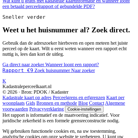
Wat kunt u gratis met kadastrale kaartinformatie en wanneer loont
een betaald perceelrapport of gebundelde PDF?
Sneller verder
Weet u het huisnummer al? Zoek direct.
Gebruik dan de adreszoeker hierboven en open meteen het juiste
perceel op de kaart. Wilt u eerst weten wanneer een rapport echt
nuttig is, lees dan kort de uitleg.
Ga direct naar zoeker
Wanneer loont een rapport?
Rapport €9
Zoek huisnummer
Naar zoeker
K
Kadastraleperceelkaart.nl
© 2026 · Bron: PDOK / Kadaster
Kadastrale kaart op adres
Perceelgrens en erfgrenzen
Kaart per
woonplaats
Gids
Bronnen en methode
Blog
Contact
Algemene
voorwaarden
Privacyverklaring
Cookie-instellingen
Het rapport is informatief en de maatvoering indicatief. Voor
juridische zekerheid is een formele grensreconstructie nodig.
Wij gebruiken functionele cookies en, na uw toestemming,
analytische cookies om onze website te verbeteren. U kunt uw