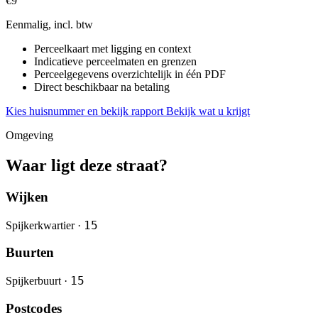
€9
Eenmalig, incl. btw
Perceelkaart met ligging en context
Indicatieve perceelmaten en grenzen
Perceelgegevens overzichtelijk in één PDF
Direct beschikbaar na betaling
Kies huisnummer en bekijk rapport
Bekijk wat u krijgt
Omgeving
Waar ligt deze straat?
Wijken
15
Spijkerkwartier ·
Buurten
15
Spijkerbuurt ·
Postcodes