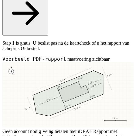
Stap 1 is gratis. U beslist pas na de kaartcheck of u het rapport van
actieprijs €9 bestelt.
Voorbeeld PDF-rapport
maatvoering zichtbaar
N
9,1 m
3,8 m
25,4 m
4,1 m
3,4 m
3,8 m
2,9 m
7,2 m
5,1 m
23,8 m
8,2 m
10 m
Geen account nodig
Veilig betalen met iDEAL
Rapport met