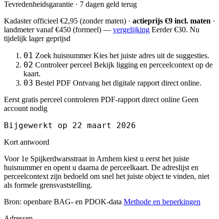
Tevredenheidsgarantie · 7 dagen geld terug
Kadaster officieel
€2,95
(zonder maten) ·
actieprijs €9 incl. maten
·
landmeter
vanaf €450
(formeel) —
vergelijking
Eerder €30. Nu
tijdelijk lager geprijsd
01
Zoek huisnummer
Kies het juiste adres uit de suggesties.
02
Controleer perceel
Bekijk ligging en perceelcontext op de
kaart.
03
Bestel PDF
Ontvang het digitale rapport direct online.
Eerst gratis perceel controleren
PDF-rapport direct online
Geen
account nodig
Bijgewerkt op 22 maart 2026
Kort antwoord
Voor 1e Spijkerdwarsstraat in Arnhem kiest u eerst het juiste
huisnummer en opent u daarna de perceelkaart. De adreslijst en
perceelcontext zijn bedoeld om snel het juiste object te vinden, niet
als formele grensvaststelling.
Bron: openbare BAG- en PDOK-data
Methode en beperkingen
Adressen