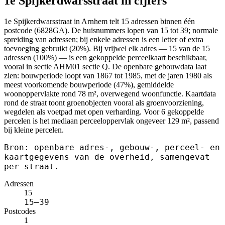
1e Spijkerdwarsstraat in cijfers
1e Spijkerdwarsstraat in Arnhem telt 15 adressen binnen één
postcode (6828GA). De huisnummers lopen van 15 tot 39; normale
spreiding van adressen; bij enkele adressen is een letter of extra
toevoeging gebruikt (20%). Bij vrijwel elk adres — 15 van de 15
adressen (100%) — is een gekoppelde perceelkaart beschikbaar,
vooral in sectie AHM01 sectie Q. De openbare gebouwdata laat
zien: bouwperiode loopt van 1867 tot 1985, met de jaren 1980 als
meest voorkomende bouwperiode (47%), gemiddelde
woonoppervlakte rond 78 m², overwegend woonfunctie. Kaartdata
rond de straat toont groenobjecten vooral als groenvoorziening,
wegdelen als voetpad met open verharding. Voor 6 gekoppelde
percelen is het mediaan perceeloppervlak ongeveer 129 m², passend
bij kleine percelen.
Bron: openbare adres-, gebouw-, perceel- en
kaartgegevens van de overheid, samengevat
per straat.
Adressen
15
15–39
Postcodes
1