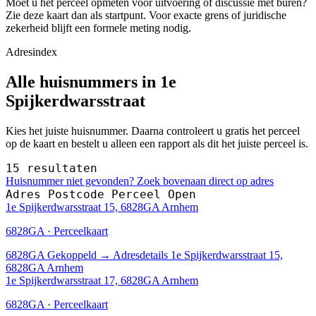
Moet u het perceel opmeten voor uitvoering of discussie met buren?
Zie deze kaart dan als startpunt. Voor exacte grens of juridische
zekerheid blijft een formele meting nodig.
Adresindex
Alle huisnummers in 1e
Spijkerdwarsstraat
Kies het juiste huisnummer. Daarna controleert u gratis het perceel
op de kaart en bestelt u alleen een rapport als dit het juiste perceel is.
15 resultaten
Huisnummer niet gevonden? Zoek bovenaan direct op adres
Adres
Postcode
Perceel
Open
1e Spijkerdwarsstraat 15, 6828GA Arnhem
6828GA · Perceelkaart
6828GA
Gekoppeld
→
Adresdetails 1e Spijkerdwarsstraat 15,
6828GA Arnhem
1e Spijkerdwarsstraat 17, 6828GA Arnhem
6828GA · Perceelkaart