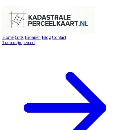
Home
Gids
Bronnen
Blog
Contact
Toon mijn perceel