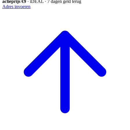
actieprijs €9
· iDEAL · 7 dagen geld terug
Adres invoeren