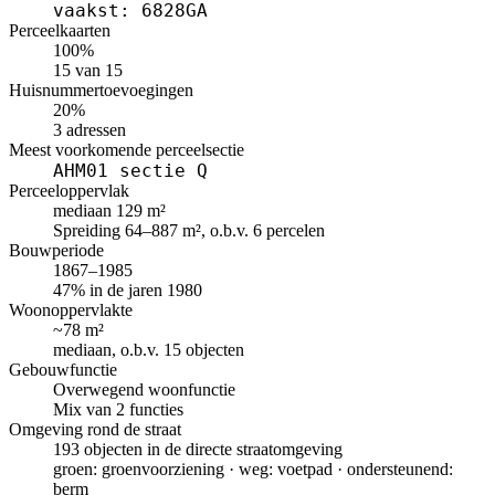
vaakst: 6828GA
Perceelkaarten
100%
15 van 15
Huisnummertoevoegingen
20%
3 adressen
Meest voorkomende perceelsectie
AHM01 sectie Q
Perceeloppervlak
mediaan 129 m²
Spreiding 64–887 m², o.b.v. 6 percelen
Bouwperiode
1867–1985
47% in de jaren 1980
Woonoppervlakte
~78 m²
mediaan, o.b.v. 15 objecten
Gebouwfunctie
Overwegend woonfunctie
Mix van 2 functies
Omgeving rond de straat
193 objecten in de directe straatomgeving
groen: groenvoorziening · weg: voetpad · ondersteunend:
berm