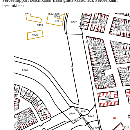
Perceelrapport beschikbaar
Eerst gratis kaartcheck
Perceelkaart
beschikbaar