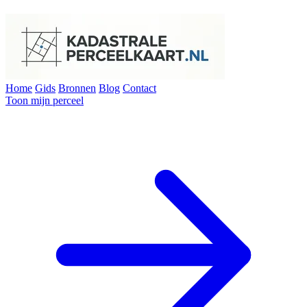
Home
Gids
Bronnen
Blog
Contact
Toon mijn perceel