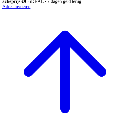
actieprijs €9
· iDEAL · 7 dagen geld terug
Adres invoeren