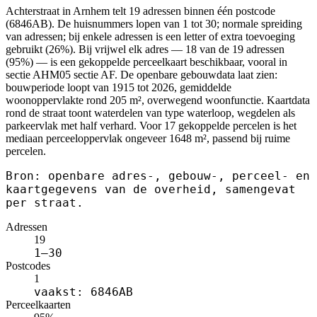
Achterstraat in Arnhem telt 19 adressen binnen één postcode
(6846AB). De huisnummers lopen van 1 tot 30; normale spreiding
van adressen; bij enkele adressen is een letter of extra toevoeging
gebruikt (26%). Bij vrijwel elk adres — 18 van de 19 adressen
(95%) — is een gekoppelde perceelkaart beschikbaar, vooral in
sectie AHM05 sectie AF. De openbare gebouwdata laat zien:
bouwperiode loopt van 1915 tot 2026, gemiddelde
woonoppervlakte rond 205 m², overwegend woonfunctie. Kaartdata
rond de straat toont waterdelen van type waterloop, wegdelen als
parkeervlak met half verhard. Voor 17 gekoppelde percelen is het
mediaan perceeloppervlak ongeveer 1648 m², passend bij ruime
percelen.
Bron: openbare adres-, gebouw-, perceel- en
kaartgegevens van de overheid, samengevat
per straat.
Adressen
19
1–30
Postcodes
1
vaakst: 6846AB
Perceelkaarten