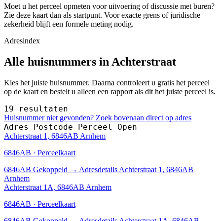
Moet u het perceel opmeten voor uitvoering of discussie met buren?
Zie deze kaart dan als startpunt. Voor exacte grens of juridische
zekerheid blijft een formele meting nodig.
Adresindex
Alle huisnummers in Achterstraat
Kies het juiste huisnummer. Daarna controleert u gratis het perceel
op de kaart en bestelt u alleen een rapport als dit het juiste perceel is.
19 resultaten
Huisnummer niet gevonden? Zoek bovenaan direct op adres
Adres
Postcode
Perceel
Open
Achterstraat 1, 6846AB Arnhem
6846AB · Perceelkaart
6846AB
Gekoppeld
→
Adresdetails Achterstraat 1, 6846AB
Arnhem
Achterstraat 1A, 6846AB Arnhem
6846AB · Perceelkaart
6846AB
Gekoppeld
→
Adresdetails Achterstraat 1A, 6846AB