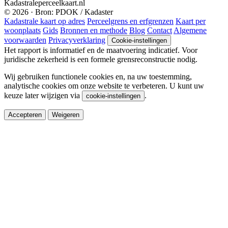
Kadastraleperceelkaart.nl
© 2026 · Bron: PDOK / Kadaster
Kadastrale kaart op adres
Perceelgrens en erfgrenzen
Kaart per
woonplaats
Gids
Bronnen en methode
Blog
Contact
Algemene
voorwaarden
Privacyverklaring
Cookie-instellingen
Het rapport is informatief en de maatvoering indicatief. Voor
juridische zekerheid is een formele grensreconstructie nodig.
Wij gebruiken functionele cookies en, na uw toestemming,
analytische cookies om onze website te verbeteren. U kunt uw
keuze later wijzigen via
.
cookie-instellingen
Accepteren
Weigeren