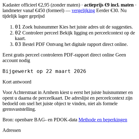
Kadaster officieel
€2,95
(zonder maten) ·
actieprijs €9 incl. maten
·
landmeter
vanaf €450
(formeel) —
vergelijking
Eerder €30. Nu
tijdelijk lager geprijsd
01
Zoek huisnummer
Kies het juiste adres uit de suggesties.
02
Controleer perceel
Bekijk ligging en perceelcontext op de
kaart.
03
Bestel PDF
Ontvang het digitale rapport direct online.
Eerst gratis perceel controleren
PDF-rapport direct online
Geen
account nodig
Bijgewerkt op 22 maart 2026
Kort antwoord
Voor Achterstraat in Arnhem kiest u eerst het juiste huisnummer en
opent u daarna de perceelkaart. De adreslijst en perceelcontext zijn
bedoeld om snel het juiste object te vinden, niet als formele
grensvaststelling.
Bron: openbare BAG- en PDOK-data
Methode en beperkingen
Adressen