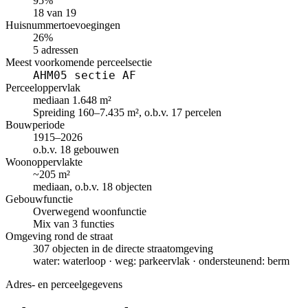
95%
18 van 19
Huisnummertoevoegingen
26%
5 adressen
Meest voorkomende perceelsectie
AHM05 sectie AF
Perceeloppervlak
mediaan 1.648 m²
Spreiding 160–7.435 m², o.b.v. 17 percelen
Bouwperiode
1915–2026
o.b.v. 18 gebouwen
Woonoppervlakte
~205 m²
mediaan, o.b.v. 18 objecten
Gebouwfunctie
Overwegend woonfunctie
Mix van 3 functies
Omgeving rond de straat
307 objecten in de directe straatomgeving
water: waterloop · weg: parkeervlak · ondersteunend: berm
Adres- en perceelgegevens