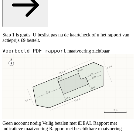
Stap 1 is gratis. U beslist pas na de kaartcheck of u het rapport van
actieprijs €9 bestelt.
Voorbeeld PDF-rapport
maatvoering zichtbaar
N
9,1 m
3,8 m
25,4 m
4,1 m
3,4 m
3,8 m
2,9 m
7,2 m
5,1 m
23,8 m
8,2 m
10 m
Geen account nodig
Veilig betalen met iDEAL
Rapport met
indicatieve maatvoering
Rapport met beschikbare maatvoering