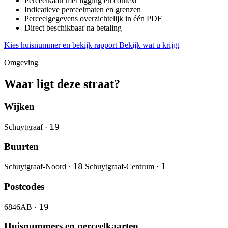
Perceelkaart met ligging en context
Indicatieve perceelmaten en grenzen
Perceelgegevens overzichtelijk in één PDF
Direct beschikbaar na betaling
Kies huisnummer en bekijk rapport
Bekijk wat u krijgt
Omgeving
Waar ligt deze straat?
Wijken
19
Schuytgraaf ·
Buurten
18
1
Schuytgraaf-Noord ·
Schuytgraaf-Centrum ·
Postcodes
19
6846AB ·
Huisnummers en perceelkaarten