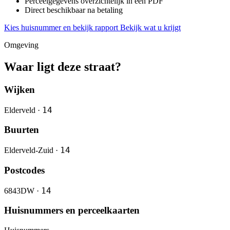
Perceelgegevens overzichtelijk in één PDF
Direct beschikbaar na betaling
Kies huisnummer en bekijk rapport
Bekijk wat u krijgt
Omgeving
Waar ligt deze straat?
Wijken
14
Elderveld ·
Buurten
14
Elderveld-Zuid ·
Postcodes
14
6843DW ·
Huisnummers en perceelkaarten