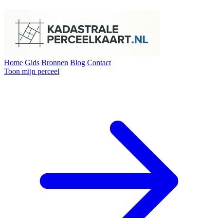
Home
Gids
Bronnen
Blog
Contact
Toon mijn perceel