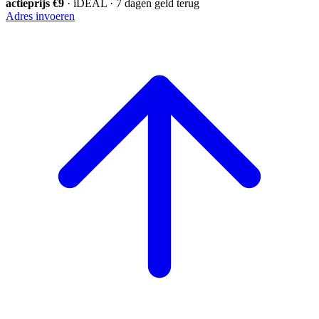
actieprijs €9
· iDEAL · 7 dagen geld terug
Adres invoeren