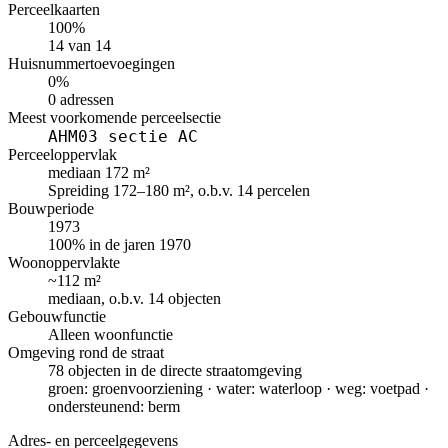
Perceelkaarten
100%
14 van 14
Huisnummertoevoegingen
0%
0 adressen
Meest voorkomende perceelsectie
AHM03 sectie AC
Perceeloppervlak
mediaan 172 m²
Spreiding 172–180 m², o.b.v. 14 percelen
Bouwperiode
1973
100% in de jaren 1970
Woonoppervlakte
~112 m²
mediaan, o.b.v. 14 objecten
Gebouwfunctie
Alleen woonfunctie
Omgeving rond de straat
78 objecten in de directe straatomgeving
groen: groenvoorziening · water: waterloop · weg: voetpad ·
ondersteunend: berm
Adres- en perceelgegevens