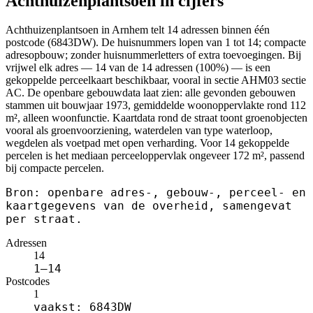
Achthuizenplantsoen in cijfers
Achthuizenplantsoen in Arnhem telt 14 adressen binnen één
postcode (6843DW). De huisnummers lopen van 1 tot 14; compacte
adresopbouw; zonder huisnummerletters of extra toevoegingen. Bij
vrijwel elk adres — 14 van de 14 adressen (100%) — is een
gekoppelde perceelkaart beschikbaar, vooral in sectie AHM03 sectie
AC. De openbare gebouwdata laat zien: alle gevonden gebouwen
stammen uit bouwjaar 1973, gemiddelde woonoppervlakte rond 112
m², alleen woonfunctie. Kaartdata rond de straat toont groenobjecten
vooral als groenvoorziening, waterdelen van type waterloop,
wegdelen als voetpad met open verharding. Voor 14 gekoppelde
percelen is het mediaan perceeloppervlak ongeveer 172 m², passend
bij compacte percelen.
Bron: openbare adres-, gebouw-, perceel- en
kaartgegevens van de overheid, samengevat
per straat.
Adressen
14
1–14
Postcodes
1
vaakst: 6843DW