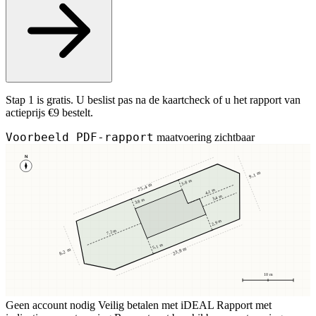
Stap 1 is gratis. U beslist pas na de kaartcheck of u het rapport van
actieprijs €9 bestelt.
Voorbeeld PDF-rapport
maatvoering zichtbaar
N
9,1 m
3,8 m
25,4 m
4,1 m
3,4 m
3,8 m
2,9 m
7,2 m
5,1 m
23,8 m
8,2 m
10 m
Geen account nodig
Veilig betalen met iDEAL
Rapport met