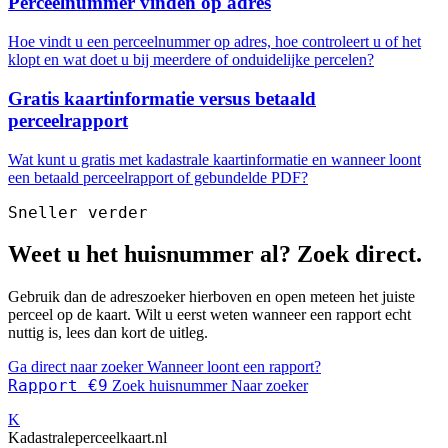
Perceelnummer vinden op adres
Hoe vindt u een perceelnummer op adres, hoe controleert u of het
klopt en wat doet u bij meerdere of onduidelijke percelen?
Gratis kaartinformatie versus betaald
perceelrapport
Wat kunt u gratis met kadastrale kaartinformatie en wanneer loont
een betaald perceelrapport of gebundelde PDF?
Sneller verder
Weet u het huisnummer al? Zoek direct.
Gebruik dan de adreszoeker hierboven en open meteen het juiste
perceel op de kaart. Wilt u eerst weten wanneer een rapport echt
nuttig is, lees dan kort de uitleg.
Ga direct naar zoeker
Wanneer loont een rapport?
Rapport €9
Zoek huisnummer
Naar zoeker
K
Kadastraleperceelkaart.nl