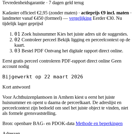
Tevredenheidsgarantie · 7 dagen geld terug
Kadaster officieel
€2,95
(zonder maten) ·
actieprijs €9 incl. maten
·
landmeter
vanaf €450
(formeel) —
vergelijking
Eerder €30. Nu
tijdelijk lager geprijsd
01
Zoek huisnummer
Kies het juiste adres uit de suggesties.
02
Controleer perceel
Bekijk ligging en perceelcontext op de
kaart.
03
Bestel PDF
Ontvang het digitale rapport direct online.
Eerst gratis perceel controleren
PDF-rapport direct online
Geen
account nodig
Bijgewerkt op 22 maart 2026
Kort antwoord
Voor Achthuizenplantsoen in Arnhem kiest u eerst het juiste
huisnummer en opent u daarna de perceelkaart. De adreslijst en
perceelcontext zijn bedoeld om snel het juiste object te vinden, niet
als formele grensvaststelling.
Bron: openbare BAG- en PDOK-data
Methode en beperkingen
Adressen