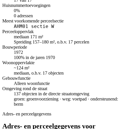
17 van 17
Huisnummertoevoegingen
0%
0 adressen
Meest voorkomende perceelsectie
AHM01 sectie W
Perceeloppervlak
mediaan 171 m²
Spreiding 157–180 m², o.b.v. 17 percelen
Bouwperiode
1972
100% in de jaren 1970
Woonoppervlakte
~124 m²
mediaan, o.b.v. 17 objecten
Gebouwfunctie
Alleen woonfunctie
Omgeving rond de straat
137 objecten in de directe straatomgeving
groen: groenvoorziening · weg: voetpad · ondersteunend:
berm
Adres- en perceelgegevens
Adres- en perceelgegevens voor