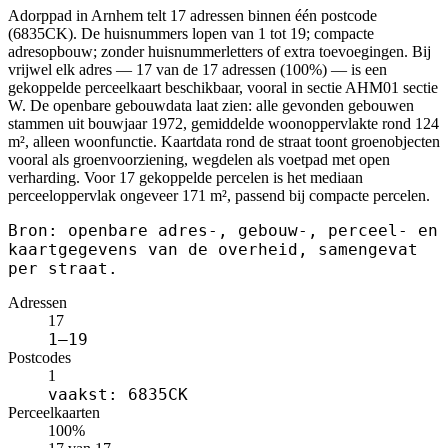
Adorppad in Arnhem telt 17 adressen binnen één postcode
(6835CK). De huisnummers lopen van 1 tot 19; compacte
adresopbouw; zonder huisnummerletters of extra toevoegingen. Bij
vrijwel elk adres — 17 van de 17 adressen (100%) — is een
gekoppelde perceelkaart beschikbaar, vooral in sectie AHM01 sectie
W. De openbare gebouwdata laat zien: alle gevonden gebouwen
stammen uit bouwjaar 1972, gemiddelde woonoppervlakte rond 124
m², alleen woonfunctie. Kaartdata rond de straat toont groenobjecten
vooral als groenvoorziening, wegdelen als voetpad met open
verharding. Voor 17 gekoppelde percelen is het mediaan
perceeloppervlak ongeveer 171 m², passend bij compacte percelen.
Bron: openbare adres-, gebouw-, perceel- en
kaartgegevens van de overheid, samengevat
per straat.
Adressen
17
1–19
Postcodes
1
vaakst: 6835CK
Perceelkaarten
100%