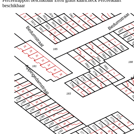
Perceelrapport beschikbaar
Eerst gratis kaartcheck
Perceelkaart
beschikbaar