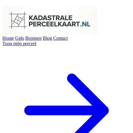
Home
Gids
Bronnen
Blog
Contact
Toon mijn perceel