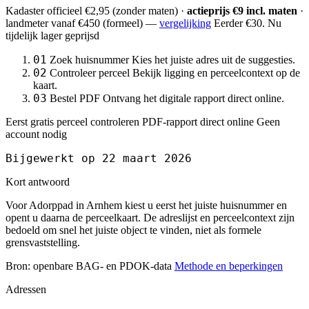
Kadaster officieel
€2,95
(zonder maten) ·
actieprijs €9 incl. maten
·
landmeter
vanaf €450
(formeel) —
vergelijking
Eerder €30. Nu
tijdelijk lager geprijsd
01
Zoek huisnummer
Kies het juiste adres uit de suggesties.
02
Controleer perceel
Bekijk ligging en perceelcontext op de
kaart.
03
Bestel PDF
Ontvang het digitale rapport direct online.
Eerst gratis perceel controleren
PDF-rapport direct online
Geen
account nodig
Bijgewerkt op 22 maart 2026
Kort antwoord
Voor Adorppad in Arnhem kiest u eerst het juiste huisnummer en
opent u daarna de perceelkaart. De adreslijst en perceelcontext zijn
bedoeld om snel het juiste object te vinden, niet als formele
grensvaststelling.
Bron: openbare BAG- en PDOK-data
Methode en beperkingen
Adressen