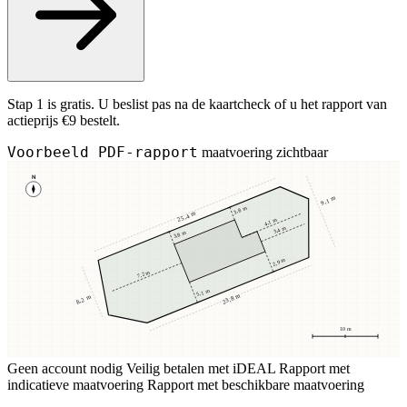
Stap 1 is gratis. U beslist pas na de kaartcheck of u het rapport van
actieprijs €9 bestelt.
Voorbeeld PDF-rapport
maatvoering zichtbaar
N
9,1 m
3,8 m
25,4 m
4,1 m
3,4 m
3,8 m
2,9 m
7,2 m
5,1 m
23,8 m
8,2 m
10 m
Geen account nodig
Veilig betalen met iDEAL
Rapport met
indicatieve maatvoering
Rapport met beschikbare maatvoering