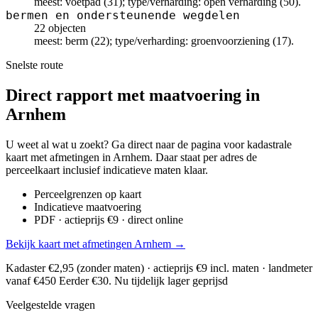
meest: voetpad (31); type/verharding: open verharding (50).
bermen en ondersteunende wegdelen
22 objecten
meest: berm (22); type/verharding: groenvoorziening (17).
Snelste route
Direct rapport met maatvoering in
Arnhem
U weet al wat u zoekt? Ga direct naar de pagina voor kadastrale
kaart met afmetingen in Arnhem. Daar staat per adres de
perceelkaart inclusief indicatieve maten klaar.
Perceelgrenzen op kaart
Indicatieve maatvoering
PDF · actieprijs €9 · direct online
Bekijk kaart met afmetingen Arnhem →
Kadaster €2,95 (zonder maten) · actieprijs €9 incl. maten · landmeter
vanaf €450
Eerder €30. Nu tijdelijk lager geprijsd
Veelgestelde vragen