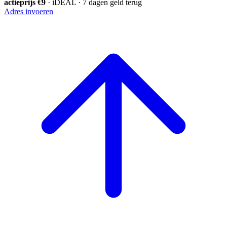
actieprijs €9
· iDEAL · 7 dagen geld terug
Adres invoeren