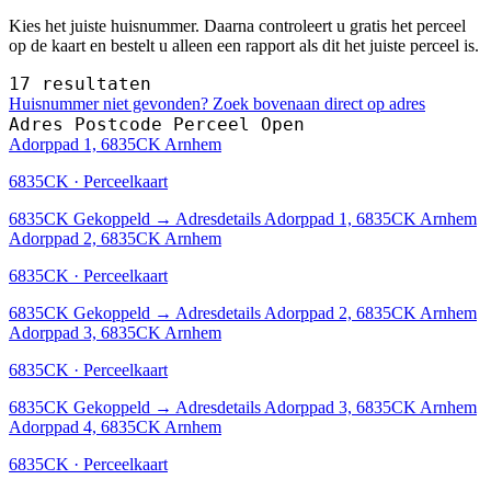
Kies het juiste huisnummer. Daarna controleert u gratis het perceel
op de kaart en bestelt u alleen een rapport als dit het juiste perceel is.
17 resultaten
Huisnummer niet gevonden? Zoek bovenaan direct op adres
Adres
Postcode
Perceel
Open
Adorppad 1, 6835CK Arnhem
6835CK · Perceelkaart
6835CK
Gekoppeld
→
Adresdetails Adorppad 1, 6835CK Arnhem
Adorppad 2, 6835CK Arnhem
6835CK · Perceelkaart
6835CK
Gekoppeld
→
Adresdetails Adorppad 2, 6835CK Arnhem
Adorppad 3, 6835CK Arnhem
6835CK · Perceelkaart
6835CK
Gekoppeld
→
Adresdetails Adorppad 3, 6835CK Arnhem
Adorppad 4, 6835CK Arnhem
6835CK · Perceelkaart