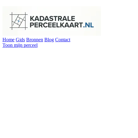
Home
Gids
Bronnen
Blog
Contact
Toon mijn perceel