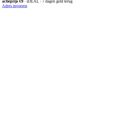
actieprijs €9
· iDEAL · 7 dagen geld terug
Adres invoeren