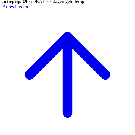
actieprijs €9
· iDEAL · 7 dagen geld terug
Adres invoeren