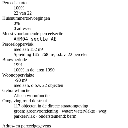
Perceelkaarten
100%
22 van 22
Huisnummertoevoegingen
0%
0 adressen
Meest voorkomende perceelsectie
AHM04 sectie AE
Perceeloppervlak
mediaan 152 m²
Spreiding 145–268 m², o.b.v. 22 percelen
Bouwperiode
1991
100% in de jaren 1990
Woonoppervlakte
~93 m²
mediaan, o.b.v. 22 objecten
Gebouwfunctie
Alleen woonfunctie
Omgeving rond de straat
117 objecten in de directe straatomgeving
groen: groenvoorziening · water: watervlakte · weg:
parkeervlak · ondersteunend: berm
Adres- en perceelgegevens