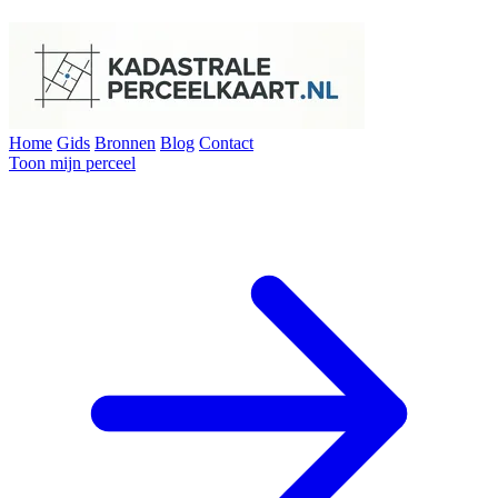
Home
Gids
Bronnen
Blog
Contact
Toon mijn perceel