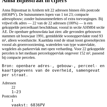
Anna Bijnsstraat in cijfers
Anna Bijnsstraat in Arnhem telt 22 adressen binnen één postcode
(6836PV). De huisnummers lopen van 1 tot 23; compacte
adresopbouw; zonder huisnummerletters of extra toevoegingen. Bij
vrijwel elk adres — 22 van de 22 adressen (100%) — is een
gekoppelde perceelkaart beschikbaar, vooral in sectie AHM04 sectie
AE. De openbare gebouwdata laat zien: alle gevonden gebouwen
stammen uit bouwjaar 1991, gemiddelde woonoppervlakte rond 93
m², alleen woonfunctie. Kaartdata rond de straat toont groenobjecten
vooral als groenvoorziening, waterdelen van type watervlakte,
wegdelen als parkeervlak met open verharding. Voor 22 gekoppelde
percelen is het mediaan perceeloppervlak ongeveer 152 m², passend
bij compacte percelen.
Bron: openbare adres-, gebouw-, perceel- en
kaartgegevens van de overheid, samengevat
per straat.
Adressen
22
1–23
Postcodes
1
vaakst: 6836PV