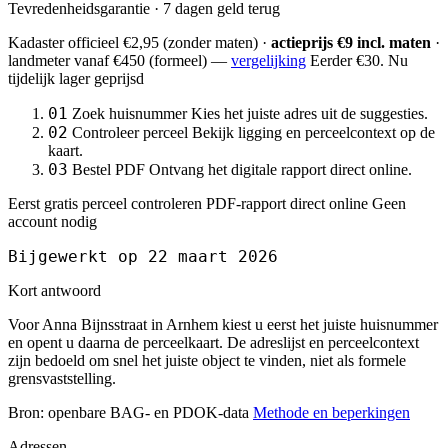
Tevredenheidsgarantie · 7 dagen geld terug
Kadaster officieel
€2,95
(zonder maten) ·
actieprijs €9 incl. maten
·
landmeter
vanaf €450
(formeel) —
vergelijking
Eerder €30. Nu
tijdelijk lager geprijsd
01
Zoek huisnummer
Kies het juiste adres uit de suggesties.
02
Controleer perceel
Bekijk ligging en perceelcontext op de
kaart.
03
Bestel PDF
Ontvang het digitale rapport direct online.
Eerst gratis perceel controleren
PDF-rapport direct online
Geen
account nodig
Bijgewerkt op 22 maart 2026
Kort antwoord
Voor Anna Bijnsstraat in Arnhem kiest u eerst het juiste huisnummer
en opent u daarna de perceelkaart. De adreslijst en perceelcontext
zijn bedoeld om snel het juiste object te vinden, niet als formele
grensvaststelling.
Bron: openbare BAG- en PDOK-data
Methode en beperkingen
Adressen