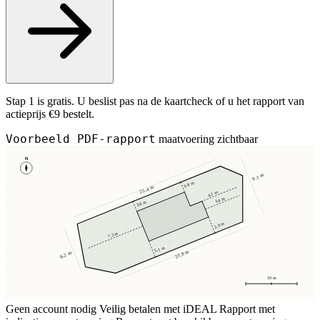
Stap 1 is gratis. U beslist pas na de kaartcheck of u het rapport van
actieprijs €9 bestelt.
Voorbeeld PDF-rapport
maatvoering zichtbaar
N
9,1 m
3,8 m
25,4 m
4,1 m
3,4 m
3,8 m
2,9 m
7,2 m
5,1 m
23,8 m
8,2 m
10 m
Geen account nodig
Veilig betalen met iDEAL
Rapport met