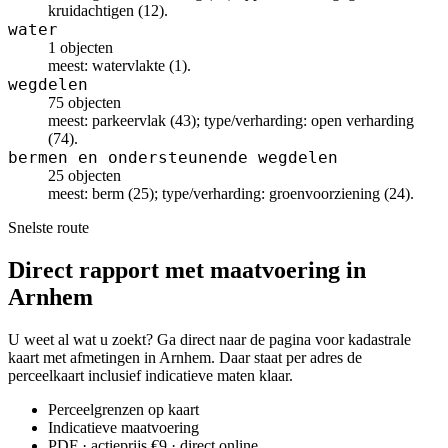
kruidachtigen (12).
water
1 objecten
meest: watervlakte (1).
wegdelen
75 objecten
meest: parkeervlak (43); type/verharding: open verharding
(74).
bermen en ondersteunende wegdelen
25 objecten
meest: berm (25); type/verharding: groenvoorziening (24).
Snelste route
Direct rapport met maatvoering in
Arnhem
U weet al wat u zoekt? Ga direct naar de pagina voor kadastrale
kaart met afmetingen in Arnhem. Daar staat per adres de
perceelkaart inclusief indicatieve maten klaar.
Perceelgrenzen op kaart
Indicatieve maatvoering
PDF · actieprijs €9 · direct online