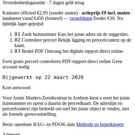
Tevredenheidsgarantie · 7 dagen geld terug
Kadaster officieel
€2,95
(zonder maten) ·
actieprijs €9 incl. maten
·
landmeter
vanaf €450
(formeel) —
vergelijking
Eerder €30. Nu
tijdelijk lager geprijsd
01
Zoek huisnummer
Kies het juiste adres uit de suggesties.
02
Controleer perceel
Bekijk ligging en perceelcontext op de
kaart.
03
Bestel PDF
Ontvang het digitale rapport direct online.
Eerst gratis perceel controleren
PDF-rapport direct online
Geen
account nodig
Bijgewerkt op 22 maart 2026
Kort antwoord
Voor Annie Mankes-Zernikestraat in Arnhem kiest u eerst het juiste
huisnummer en opent u daarna de perceelkaart. De adreslijst en
perceelcontext zijn bedoeld om snel het juiste object te vinden, niet
als formele grensvaststelling.
Bron: openbare BAG- en PDOK-data
Methode en beperkingen
Adressen