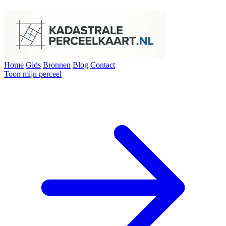
Home
Gids
Bronnen
Blog
Contact
Toon mijn perceel