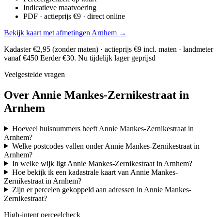
Indicatieve maatvoering
PDF · actieprijs €9 · direct online
Bekijk kaart met afmetingen Arnhem →
Kadaster €2,95 (zonder maten) · actieprijs €9 incl. maten · landmeter
vanaf €450
Eerder €30. Nu tijdelijk lager geprijsd
Veelgestelde vragen
Over Annie Mankes-Zernikestraat in
Arnhem
Hoeveel huisnummers heeft Annie Mankes-Zernikestraat in
Arnhem?
Welke postcodes vallen onder Annie Mankes-Zernikestraat in
Arnhem?
In welke wijk ligt Annie Mankes-Zernikestraat in Arnhem?
Hoe bekijk ik een kadastrale kaart van Annie Mankes-
Zernikestraat in Arnhem?
Zijn er percelen gekoppeld aan adressen in Annie Mankes-
Zernikestraat?
High-intent perceelcheck