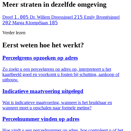
Meer straten in dezelfde omgeving
1.005
215
Dreef
Dr. Willem Dreessingel
Emily Brontësingel
202
185
Marga Klompélaan
Verder lezen
Eerst weten hoe het werkt?
Perceelgrens opzoeken op adres
Zo zoekt u een perceelgrens op adres op, interpreteert u het
kaartbeeld goed en voorkomt u fouten bij schutting, aankoop of
uitbouw.
Indicatieve maatvoering uitgelegd
Wat is indicatieve maatvoering, wanneer is het bruikbaar en
wanneer moet u opschalen naar formele meting?
Perceelnummer vinden op adres
Hoe vindt u een perceelnummer op adres, hoe controleert u of het