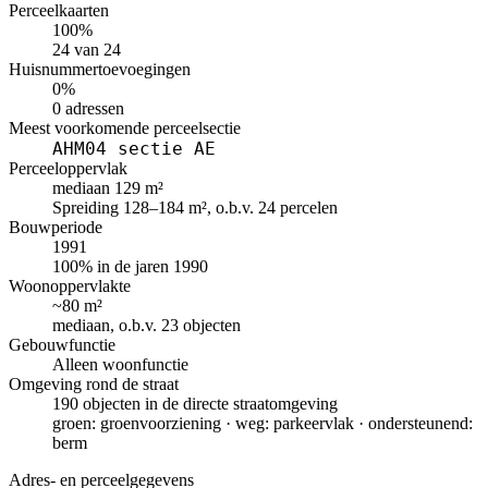
Perceelkaarten
100%
24 van 24
Huisnummertoevoegingen
0%
0 adressen
Meest voorkomende perceelsectie
AHM04 sectie AE
Perceeloppervlak
mediaan 129 m²
Spreiding 128–184 m², o.b.v. 24 percelen
Bouwperiode
1991
100% in de jaren 1990
Woonoppervlakte
~80 m²
mediaan, o.b.v. 23 objecten
Gebouwfunctie
Alleen woonfunctie
Omgeving rond de straat
190 objecten in de directe straatomgeving
groen: groenvoorziening · weg: parkeervlak · ondersteunend:
berm
Adres- en perceelgegevens