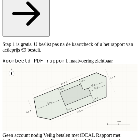
Stap 1 is gratis. U beslist pas na de kaartcheck of u het rapport van
actieprijs €9 bestelt.
Voorbeeld PDF-rapport
maatvoering zichtbaar
N
9,1 m
3,8 m
25,4 m
4,1 m
3,4 m
3,8 m
2,9 m
7,2 m
5,1 m
23,8 m
8,2 m
10 m
Geen account nodig
Veilig betalen met iDEAL
Rapport met