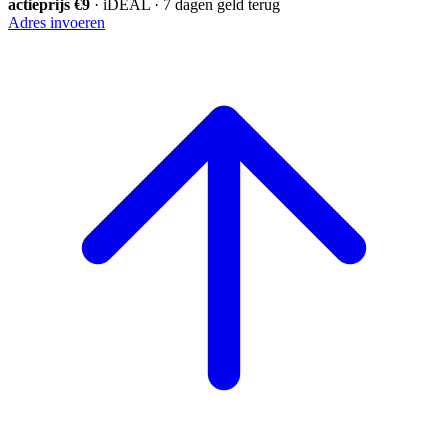
actieprijs €9
· iDEAL · 7 dagen geld terug
Adres invoeren