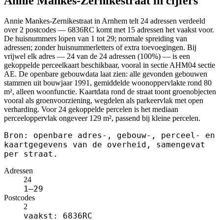
Annie Mankes-Zernikestraat in cijfers
Annie Mankes-Zernikestraat in Arnhem telt 24 adressen verdeeld
over 2 postcodes — 6836RC komt met 15 adressen het vaakst voor.
De huisnummers lopen van 1 tot 29; normale spreiding van
adressen; zonder huisnummerletters of extra toevoegingen. Bij
vrijwel elk adres — 24 van de 24 adressen (100%) — is een
gekoppelde perceelkaart beschikbaar, vooral in sectie AHM04 sectie
AE. De openbare gebouwdata laat zien: alle gevonden gebouwen
stammen uit bouwjaar 1991, gemiddelde woonoppervlakte rond 80
m², alleen woonfunctie. Kaartdata rond de straat toont groenobjecten
vooral als groenvoorziening, wegdelen als parkeervlak met open
verharding. Voor 24 gekoppelde percelen is het mediaan
perceeloppervlak ongeveer 129 m², passend bij kleine percelen.
Bron: openbare adres-, gebouw-, perceel- en
kaartgegevens van de overheid, samengevat
per straat.
Adressen
24
1–29
Postcodes
2
vaakst: 6836RC