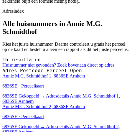
zekerheid blijft een formele meting nodig.
Adresindex
Alle huisnummers in Annie M.G.
Schmidthof
Kies het juiste huisnummer. Daarna controleert u gratis het perceel
op de kaart en bestelt u alleen een rapport als dit het juiste perceel is.
16 resultaten
Huisnummer niet gevonden? Zoek bovenaan direct op adres
Adres
Postcode
Perceel
Open
Annie M.G. Schmidthof 1, 6836SE Arnhem
6836SE · Perceelkaart
6836SE
Gekoppeld
→
Adresdetails Annie M.G. Schmidthof 1,
6836SE Arnhem
Annie M.G. Schmidthof 2, 6836SE Arnhem
6836SE · Perceelkaart
6836SE
Gekoppeld
→
Adresdetails Annie M.G. Schmidthof 2,
6836SE Arnhem