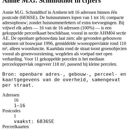
Annie M.G. Schmidthof in cijfers
Annie M.G. Schmidthof in Arnhem telt 16 adressen binnen één
postcode (6836SE). De huisnummers lopen van 1 tot 16; compacte
adresopbouw; zonder huisnummerletters of extra toevoegingen. Bij
vrijwel elk adres — 16 van de 16 adressen (100%) — is een
gekoppelde perceelkaart beschikbaar, vooral in sectie AHM04 sectie
AE. De openbare gebouwdata laat zien: alle gevonden gebouwen
stammen uit bouwjaar 1996, gemiddelde woonoppervlakte rond 110
m², alleen woonfunctie. Kaartdata rond de straat toont groenobjecten
vooral als groenvoorziening, wegdelen als voetpad met open
verharding. Voor 11 gekoppelde percelen is het mediaan
perceeloppervlak ongeveer 118 m², passend bij kleine percelen.
Bron: openbare adres-, gebouw-, perceel- en
kaartgegevens van de overheid, samengevat
per straat.
Adressen
16
1–16
Postcodes
1
vaakst: 6836SE
Perceelkaarten