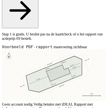
Stap 1 is gratis. U beslist pas na de kaartcheck of u het rapport van
actieprijs €9 bestelt.
Voorbeeld PDF-rapport
maatvoering zichtbaar
N
9,1 m
3,8 m
25,4 m
4,1 m
3,4 m
3,8 m
2,9 m
7,2 m
5,1 m
23,8 m
8,2 m
10 m
Geen account nodig
Veilig betalen met iDEAL
Rapport met