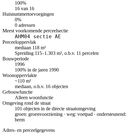
100%
16 van 16
Huisnummertoevoegingen
0%
0 adressen
Meest voorkomende perceelsectie
AHM04 sectie AE
Perceeloppervlak
mediaan 118 m²
Spreiding 115–1.303 m², o.b.v. 11 percelen
Bouwperiode
1996
100% in de jaren 1990
Woonoppervlakte
~110 m²
mediaan, o.b.v. 16 objecten
Gebouwfunctie
Alleen woonfunctie
Omgeving rond de straat
101 objecten in de directe straatomgeving
groen: groenvoorziening · weg: voetpad · ondersteunend:
berm
Adres- en perceelgegevens