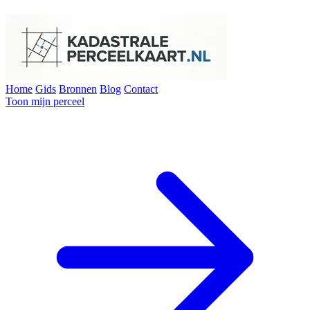
Home
Gids
Bronnen
Blog
Contact
Toon mijn perceel