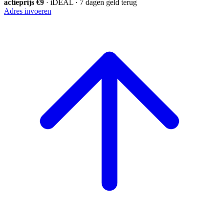
actieprijs €9
· iDEAL · 7 dagen geld terug
Adres invoeren