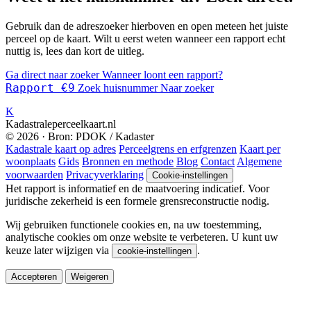
Gebruik dan de adreszoeker hierboven en open meteen het juiste
perceel op de kaart. Wilt u eerst weten wanneer een rapport echt
nuttig is, lees dan kort de uitleg.
Ga direct naar zoeker
Wanneer loont een rapport?
Rapport €9
Zoek huisnummer
Naar zoeker
K
Kadastraleperceelkaart.nl
© 2026 · Bron: PDOK / Kadaster
Kadastrale kaart op adres
Perceelgrens en erfgrenzen
Kaart per
woonplaats
Gids
Bronnen en methode
Blog
Contact
Algemene
voorwaarden
Privacyverklaring
Cookie-instellingen
Het rapport is informatief en de maatvoering indicatief. Voor
juridische zekerheid is een formele grensreconstructie nodig.
Wij gebruiken functionele cookies en, na uw toestemming,
analytische cookies om onze website te verbeteren. U kunt uw
keuze later wijzigen via
.
cookie-instellingen
Accepteren
Weigeren