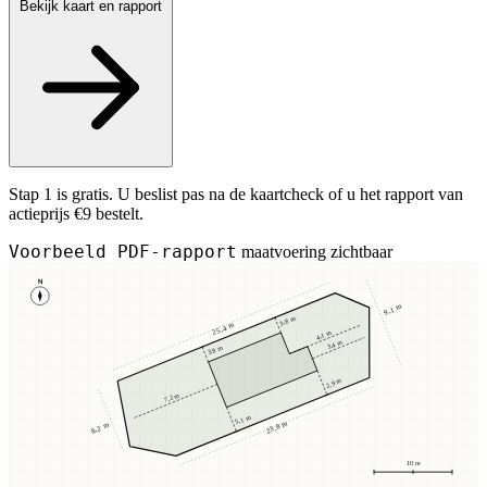
Bekijk kaart en rapport
Stap 1 is gratis. U beslist pas na de kaartcheck of u het rapport van
actieprijs €9 bestelt.
Voorbeeld PDF-rapport
maatvoering zichtbaar
N
9,1 m
3,8 m
25,4 m
4,1 m
3,4 m
3,8 m
2,9 m
7,2 m
5,1 m
23,8 m
8,2 m
10 m