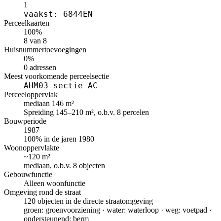
1
vaakst: 6844EN
Perceelkaarten
100%
8 van 8
Huisnummertoevoegingen
0%
0 adressen
Meest voorkomende perceelsectie
AHM03 sectie AC
Perceeloppervlak
mediaan 146 m²
Spreiding 145–210 m², o.b.v. 8 percelen
Bouwperiode
1987
100% in de jaren 1980
Woonoppervlakte
~120 m²
mediaan, o.b.v. 8 objecten
Gebouwfunctie
Alleen woonfunctie
Omgeving rond de straat
120 objecten in de directe straatomgeving
groen: groenvoorziening · water: waterloop · weg: voetpad ·
ondersteunend: berm