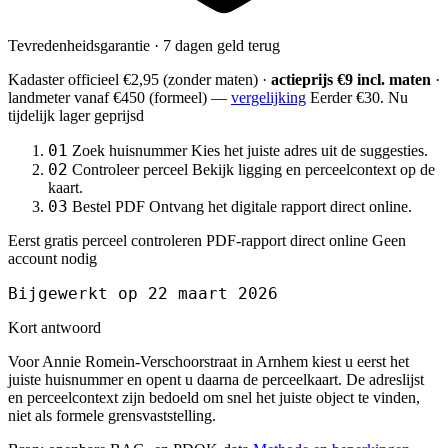
Tevredenheidsgarantie · 7 dagen geld terug
Kadaster officieel
€2,95
(zonder maten) ·
actieprijs €9 incl. maten
·
landmeter
vanaf €450
(formeel) —
vergelijking
Eerder €30. Nu
tijdelijk lager geprijsd
01
Zoek huisnummer
Kies het juiste adres uit de suggesties.
02
Controleer perceel
Bekijk ligging en perceelcontext op de
kaart.
03
Bestel PDF
Ontvang het digitale rapport direct online.
Eerst gratis perceel controleren
PDF-rapport direct online
Geen
account nodig
Bijgewerkt op 22 maart 2026
Kort antwoord
Voor Annie Romein-Verschoorstraat in Arnhem kiest u eerst het
juiste huisnummer en opent u daarna de perceelkaart. De adreslijst
en perceelcontext zijn bedoeld om snel het juiste object te vinden,
niet als formele grensvaststelling.