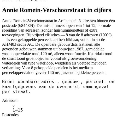
Annie Romein-Verschoorstraat in cijfers
Annie Romein-Verschoorstraat in Arnhem telt 8 adressen binnen één
postcode (6844EN). De huisnummers lopen van 1 tot 15; normale
spreiding van adressen; zonder huisnummerletters of extra
toevoegingen. Bij vrijwel elk adres — 8 van de 8 adressen (100%)
— is een gekoppelde perceelkaart beschikbaar, vooral in sectie
AHM03 sectie AC. De openbare gebouwdata laat zien: alle
gevonden gebouwen stammen uit bouwjaar 1987, gemiddelde
woonoppervlakte rond 120 m², alleen woonfunctie. Kaartdata rond
de straat toont groenobjecten vooral als groenvoorziening,
waterdelen van type waterloop, wegdelen als voetpad met open
verharding. Voor 8 gekoppelde percelen is het mediaan
perceeloppervlak ongeveer 146 m², passend bij kleine percelen.
Bron: openbare adres-, gebouw-, perceel- en
kaartgegevens van de overheid, samengevat
per straat.
Adressen
8
1–15
Postcodes