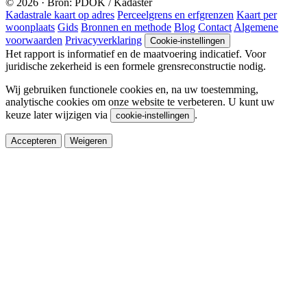
© 2026 · Bron: PDOK / Kadaster
Kadastrale kaart op adres
Perceelgrens en erfgrenzen
Kaart per
woonplaats
Gids
Bronnen en methode
Blog
Contact
Algemene
voorwaarden
Privacyverklaring
Cookie-instellingen
Het rapport is informatief en de maatvoering indicatief. Voor
juridische zekerheid is een formele grensreconstructie nodig.
Wij gebruiken functionele cookies en, na uw toestemming,
analytische cookies om onze website te verbeteren. U kunt uw
keuze later wijzigen via
.
cookie-instellingen
Accepteren
Weigeren