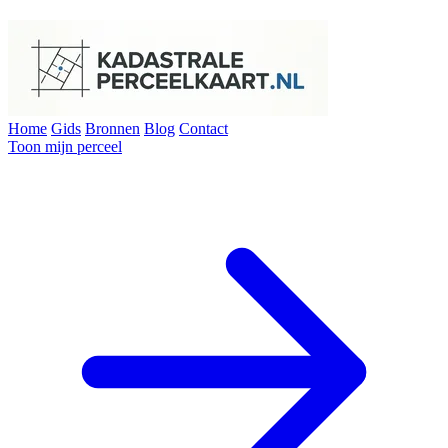
Home
Gids
Bronnen
Blog
Contact
Toon mijn perceel