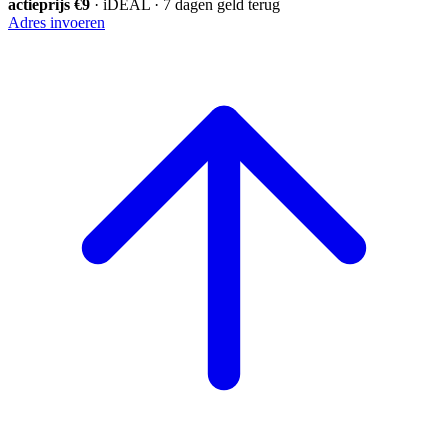
actieprijs €9
· iDEAL · 7 dagen geld terug
Adres invoeren