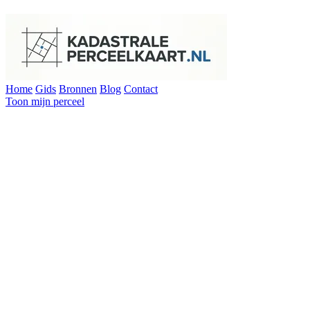
Home
Gids
Bronnen
Blog
Contact
Toon mijn perceel