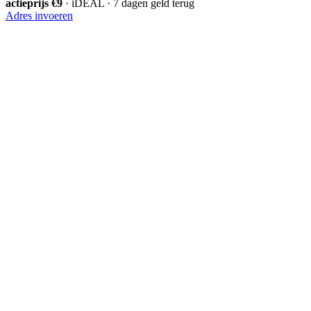
actieprijs €9
· iDEAL · 7 dagen geld terug
Adres invoeren