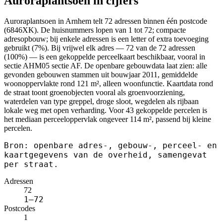
Auroraplantsoen in cijfers
Auroraplantsoen in Arnhem telt 72 adressen binnen één postcode
(6846XK). De huisnummers lopen van 1 tot 72; compacte
adresopbouw; bij enkele adressen is een letter of extra toevoeging
gebruikt (7%). Bij vrijwel elk adres — 72 van de 72 adressen
(100%) — is een gekoppelde perceelkaart beschikbaar, vooral in
sectie AHM05 sectie AF. De openbare gebouwdata laat zien: alle
gevonden gebouwen stammen uit bouwjaar 2011, gemiddelde
woonoppervlakte rond 121 m², alleen woonfunctie. Kaartdata rond
de straat toont groenobjecten vooral als groenvoorziening,
waterdelen van type greppel, droge sloot, wegdelen als rijbaan
lokale weg met open verharding. Voor 43 gekoppelde percelen is
het mediaan perceeloppervlak ongeveer 114 m², passend bij kleine
percelen.
Bron: openbare adres-, gebouw-, perceel- en
kaartgegevens van de overheid, samengevat
per straat.
Adressen
72
1–72
Postcodes
1