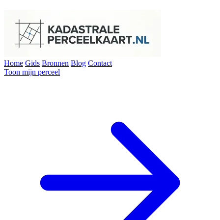
Home
Gids
Bronnen
Blog
Contact
Toon mijn perceel