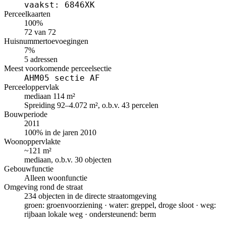
vaakst: 6846XK
Perceelkaarten
100%
72 van 72
Huisnummertoevoegingen
7%
5 adressen
Meest voorkomende perceelsectie
AHM05 sectie AF
Perceeloppervlak
mediaan 114 m²
Spreiding 92–4.072 m², o.b.v. 43 percelen
Bouwperiode
2011
100% in de jaren 2010
Woonoppervlakte
~121 m²
mediaan, o.b.v. 30 objecten
Gebouwfunctie
Alleen woonfunctie
Omgeving rond de straat
234 objecten in de directe straatomgeving
groen: groenvoorziening · water: greppel, droge sloot · weg:
rijbaan lokale weg · ondersteunend: berm