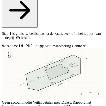
Stap 1 is gratis. U beslist pas na de kaartcheck of u het rapport van
actieprijs €9 bestelt.
Voorbeeld PDF-rapport
maatvoering zichtbaar
N
9,1 m
3,8 m
25,4 m
4,1 m
3,4 m
3,8 m
2,9 m
7,2 m
5,1 m
23,8 m
8,2 m
10 m
Geen account nodig
Veilig betalen met iDEAL
Rapport met