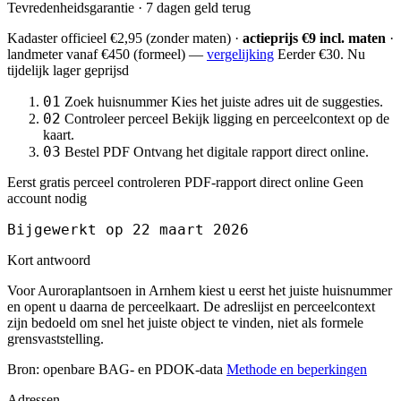
Tevredenheidsgarantie · 7 dagen geld terug
Kadaster officieel
€2,95
(zonder maten) ·
actieprijs €9 incl. maten
·
landmeter
vanaf €450
(formeel) —
vergelijking
Eerder €30. Nu
tijdelijk lager geprijsd
01
Zoek huisnummer
Kies het juiste adres uit de suggesties.
02
Controleer perceel
Bekijk ligging en perceelcontext op de
kaart.
03
Bestel PDF
Ontvang het digitale rapport direct online.
Eerst gratis perceel controleren
PDF-rapport direct online
Geen
account nodig
Bijgewerkt op 22 maart 2026
Kort antwoord
Voor Auroraplantsoen in Arnhem kiest u eerst het juiste huisnummer
en opent u daarna de perceelkaart. De adreslijst en perceelcontext
zijn bedoeld om snel het juiste object te vinden, niet als formele
grensvaststelling.
Bron: openbare BAG- en PDOK-data
Methode en beperkingen
Adressen