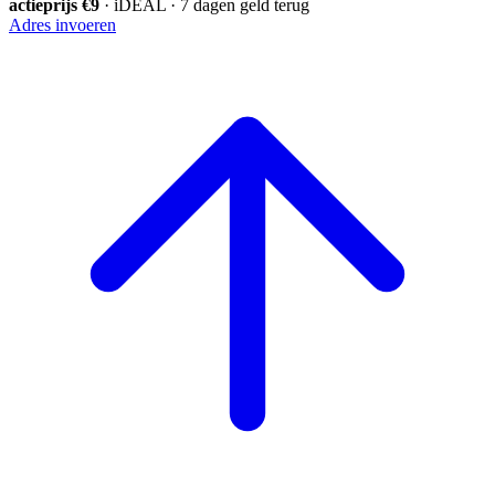
actieprijs €9
· iDEAL · 7 dagen geld terug
Adres invoeren