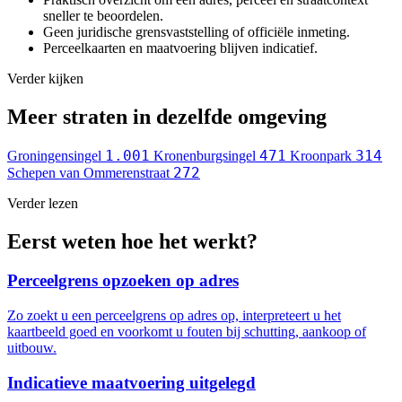
sneller te beoordelen.
Geen juridische grensvaststelling of officiële inmeting.
Perceelkaarten en maatvoering blijven indicatief.
Verder kijken
Meer straten in dezelfde omgeving
1.001
471
314
Groningensingel
Kronenburgsingel
Kroonpark
272
Schepen van Ommerenstraat
Verder lezen
Eerst weten hoe het werkt?
Perceelgrens opzoeken op adres
Zo zoekt u een perceelgrens op adres op, interpreteert u het
kaartbeeld goed en voorkomt u fouten bij schutting, aankoop of
uitbouw.
Indicatieve maatvoering uitgelegd