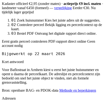
Kadaster officieel
€2,95
(zonder maten) ·
actieprijs €9 incl. maten
·
landmeter
vanaf €450
(formeel) —
vergelijking
Eerder €30. Nu
tijdelijk lager geprijsd
01
Zoek huisnummer
Kies het juiste adres uit de suggesties.
02
Controleer perceel
Bekijk ligging en perceelcontext op de
kaart.
03
Bestel PDF
Ontvang het digitale rapport direct online.
Eerst gratis perceel controleren
PDF-rapport direct online
Geen
account nodig
Bijgewerkt op 22 maart 2026
Kort antwoord
Voor Baflostraat in Arnhem kiest u eerst het juiste huisnummer en
opent u daarna de perceelkaart. De adreslijst en perceelcontext zijn
bedoeld om snel het juiste object te vinden, niet als formele
grensvaststelling.
Bron: openbare BAG- en PDOK-data
Methode en beperkingen
Adressen