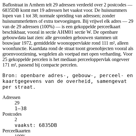
Baflostraat in Arnhem telt 29 adressen verdeeld over 2 postcodes —
6835DB komt met 19 adressen het vaakst voor. De huisnummers
lopen van 1 tot 38; normale spreiding van adressen; zonder
huisnummerletters of extra toevoegingen. Bij vrijwel elk adres — 29
van de 29 adressen (100%) — is een gekoppelde perceelkaart
beschikbaar, vooral in sectie AHM01 sectie W. De openbare
gebouwdata laat zien: alle gevonden gebouwen stammen uit
bouwjaar 1972, gemiddelde woonoppervlakte rond 111 m², alleen
woonfunctie. Kaartdata rond de straat toont groenobjecten vooral als
groenvoorziening, wegdelen als voetpad met open verharding. Voor
25 gekoppelde percelen is het mediaan perceeloppervlak ongeveer
171 m², passend bij compacte percelen.
Bron: openbare adres-, gebouw-, perceel- en
kaartgegevens van de overheid, samengevat
per straat.
Adressen
29
1–38
Postcodes
2
vaakst: 6835DB
Perceelkaarten