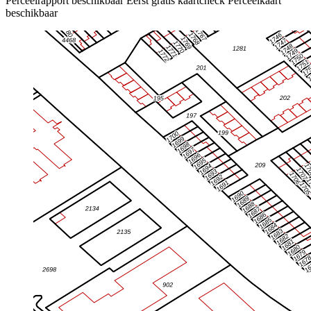
Perceelrapport beschikbaar
Eerst gratis kaartcheck
Perceelkaart
beschikbaar