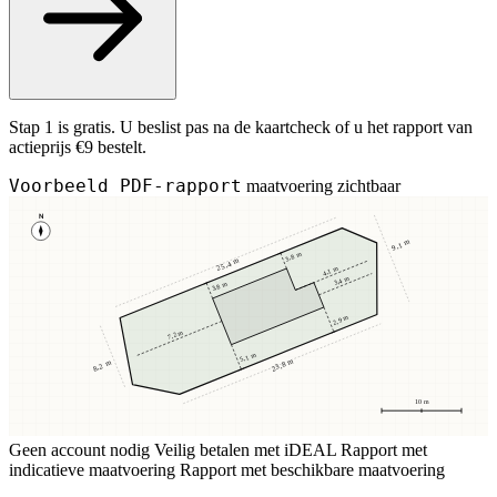
Stap 1 is gratis. U beslist pas na de kaartcheck of u het rapport van
actieprijs €9 bestelt.
Voorbeeld PDF-rapport
maatvoering zichtbaar
N
9,1 m
3,8 m
25,4 m
4,1 m
3,4 m
3,8 m
2,9 m
7,2 m
5,1 m
23,8 m
8,2 m
10 m
Geen account nodig
Veilig betalen met iDEAL
Rapport met
indicatieve maatvoering
Rapport met beschikbare maatvoering