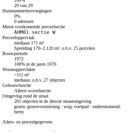
100%
29 van 29
Huisnummertoevoegingen
0%
0 adressen
Meest voorkomende perceelsectie
AHM01 sectie W
Perceeloppervlak
mediaan 171 m²
Spreiding 170–2.120 m², o.b.v. 25 percelen
Bouwperiode
1972
100% in de jaren 1970
Woonoppervlakte
~111 m²
mediaan, o.b.v. 27 objecten
Gebouwfunctie
Alleen woonfunctie
Omgeving rond de straat
201 objecten in de directe straatomgeving
groen: groenvoorziening · weg: voetpad · ondersteunend:
berm
Adres- en perceelgegevens