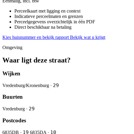
Eenmalig, incl. btw
Perceelkaart met ligging en context
Indicatieve perceelmaten en grenzen
Perceelgegevens overzichtelijk in één PDF
Direct beschikbaar na betaling
Kies huisnummer en bekijk rapport
Bekijk wat u krijgt
Omgeving
Waar ligt deze straat?
Wijken
29
Vredenburg/Kronenburg ·
Buurten
29
Vredenburg ·
Postcodes
19
10
6835DB ·
6835DA ·