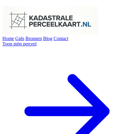
Home
Gids
Bronnen
Blog
Contact
Toon mijn perceel