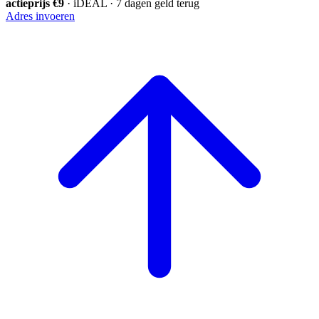
actieprijs €9
· iDEAL · 7 dagen geld terug
Adres invoeren