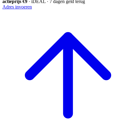
actieprijs €9
· iDEAL · 7 dagen geld terug
Adres invoeren