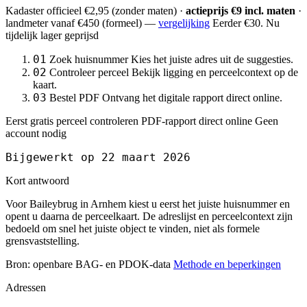
Kadaster officieel
€2,95
(zonder maten) ·
actieprijs €9 incl. maten
·
landmeter
vanaf €450
(formeel) —
vergelijking
Eerder €30. Nu
tijdelijk lager geprijsd
01
Zoek huisnummer
Kies het juiste adres uit de suggesties.
02
Controleer perceel
Bekijk ligging en perceelcontext op de
kaart.
03
Bestel PDF
Ontvang het digitale rapport direct online.
Eerst gratis perceel controleren
PDF-rapport direct online
Geen
account nodig
Bijgewerkt op 22 maart 2026
Kort antwoord
Voor Baileybrug in Arnhem kiest u eerst het juiste huisnummer en
opent u daarna de perceelkaart. De adreslijst en perceelcontext zijn
bedoeld om snel het juiste object te vinden, niet als formele
grensvaststelling.
Bron: openbare BAG- en PDOK-data
Methode en beperkingen
Adressen