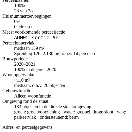
Perceelkaarten
100%
28 van 28
Huisnummertoevoegingen
0%
0 adressen
Meest voorkomende perceelsectie
AHM05 sectie AF
Perceeloppervlak
mediaan 139 m²
Spreiding 126–2.130 m², o.b.v. 14 percelen
Bouwperiode
2020–2021
100% in de jaren 2020
Woonoppervlakte
~110 m²
mediaan, o.b.v. 26 objecten
Gebouwfunctie
Alleen woonfunctie
Omgeving rond de straat
183 objecten in de directe straatomgeving
groen: groenvoorziening · water: greppel, droge sloot · weg:
parkeervlak · ondersteunend: berm
Adres- en perceelgegevens