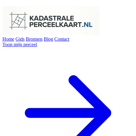
Home
Gids
Bronnen
Blog
Contact
Toon mijn perceel