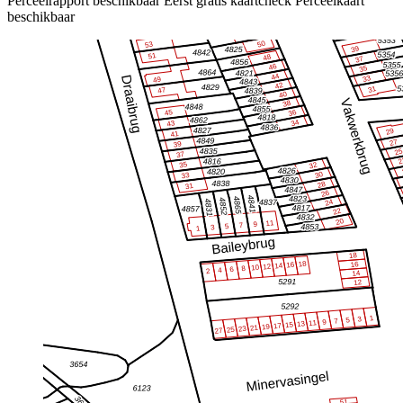
Perceelrapport beschikbaar
Eerst gratis kaartcheck
Perceelkaart
beschikbaar