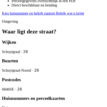
Perceelgegevens overzichtelijk in één PDF
Direct beschikbaar na betaling
Kies huisnummer en bekijk rapport
Bekijk wat u krijgt
Omgeving
Waar ligt deze straat?
Wijken
28
Schuytgraaf ·
Buurten
28
Schuytgraaf-Noord ·
Postcodes
28
6846SE ·
Huisnummers en perceelkaarten