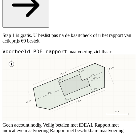
Stap 1 is gratis. U beslist pas na de kaartcheck of u het rapport van
actieprijs €9 bestelt.
Voorbeeld PDF-rapport
maatvoering zichtbaar
N
9,1 m
3,8 m
25,4 m
4,1 m
3,4 m
3,8 m
2,9 m
7,2 m
5,1 m
23,8 m
8,2 m
10 m
Geen account nodig
Veilig betalen met iDEAL
Rapport met
indicatieve maatvoering
Rapport met beschikbare maatvoering