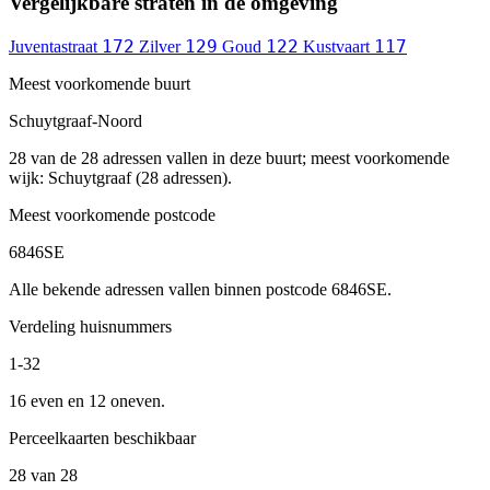
Vergelijkbare straten in de omgeving
172
129
122
117
Juventastraat
Zilver
Goud
Kustvaart
Meest voorkomende buurt
Schuytgraaf-Noord
28 van de 28 adressen vallen in deze buurt; meest voorkomende
wijk: Schuytgraaf (28 adressen).
Meest voorkomende postcode
6846SE
Alle bekende adressen vallen binnen postcode 6846SE.
Verdeling huisnummers
1-32
16 even en 12 oneven.
Perceelkaarten beschikbaar
28 van 28