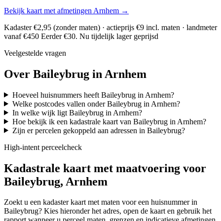
Bekijk kaart met afmetingen Arnhem →
Kadaster €2,95 (zonder maten) · actieprijs €9 incl. maten · landmeter
vanaf €450
Eerder €30. Nu tijdelijk lager geprijsd
Veelgestelde vragen
Over Baileybrug in Arnhem
Hoeveel huisnummers heeft Baileybrug in Arnhem?
Welke postcodes vallen onder Baileybrug in Arnhem?
In welke wijk ligt Baileybrug in Arnhem?
Hoe bekijk ik een kadastrale kaart van Baileybrug in Arnhem?
Zijn er percelen gekoppeld aan adressen in Baileybrug?
High-intent perceelcheck
Kadastrale kaart met maatvoering voor
Baileybrug, Arnhem
Zoekt u een kadaster kaart met maten voor een huisnummer in
Baileybrug? Kies hieronder het adres, open de kaart en gebruik het
rapport wanneer u perceel maten, grenzen en indicatieve afmetingen