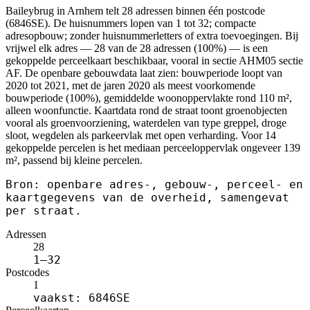
Baileybrug in Arnhem telt 28 adressen binnen één postcode
(6846SE). De huisnummers lopen van 1 tot 32; compacte
adresopbouw; zonder huisnummerletters of extra toevoegingen. Bij
vrijwel elk adres — 28 van de 28 adressen (100%) — is een
gekoppelde perceelkaart beschikbaar, vooral in sectie AHM05 sectie
AF. De openbare gebouwdata laat zien: bouwperiode loopt van
2020 tot 2021, met de jaren 2020 als meest voorkomende
bouwperiode (100%), gemiddelde woonoppervlakte rond 110 m²,
alleen woonfunctie. Kaartdata rond de straat toont groenobjecten
vooral als groenvoorziening, waterdelen van type greppel, droge
sloot, wegdelen als parkeervlak met open verharding. Voor 14
gekoppelde percelen is het mediaan perceeloppervlak ongeveer 139
m², passend bij kleine percelen.
Bron: openbare adres-, gebouw-, perceel- en
kaartgegevens van de overheid, samengevat
per straat.
Adressen
28
1–32
Postcodes
1
vaakst: 6846SE