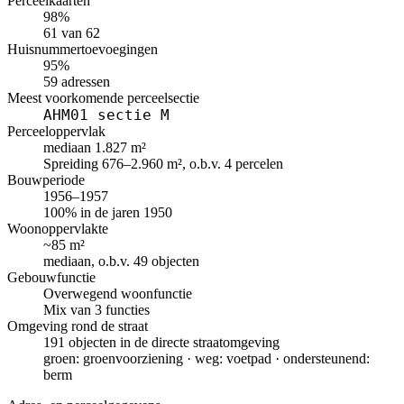
Perceelkaarten
98%
61 van 62
Huisnummertoevoegingen
95%
59 adressen
Meest voorkomende perceelsectie
AHM01 sectie M
Perceeloppervlak
mediaan 1.827 m²
Spreiding 676–2.960 m², o.b.v. 4 percelen
Bouwperiode
1956–1957
100% in de jaren 1950
Woonoppervlakte
~85 m²
mediaan, o.b.v. 49 objecten
Gebouwfunctie
Overwegend woonfunctie
Mix van 3 functies
Omgeving rond de straat
191 objecten in de directe straatomgeving
groen: groenvoorziening · weg: voetpad · ondersteunend:
berm