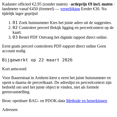
Kadaster officieel
€2,95
(zonder maten) ·
actieprijs €9 incl. maten
·
landmeter
vanaf €450
(formeel) —
vergelijking
Eerder €30. Nu
tijdelijk lager geprijsd
01
Zoek huisnummer
Kies het juiste adres uit de suggesties.
02
Controleer perceel
Bekijk ligging en perceelcontext op de
kaart.
03
Bestel PDF
Ontvang het digitale rapport direct online.
Eerst gratis perceel controleren
PDF-rapport direct online
Geen
account nodig
Bijgewerkt op 22 maart 2026
Kort antwoord
Voor Bauerstraat in Arnhem kiest u eerst het juiste huisnummer en
opent u daarna de perceelkaart. De adreslijst en perceelcontext zijn
bedoeld om snel het juiste object te vinden, niet als formele
grensvaststelling.
Bron: openbare BAG- en PDOK-data
Methode en beperkingen
Adressen