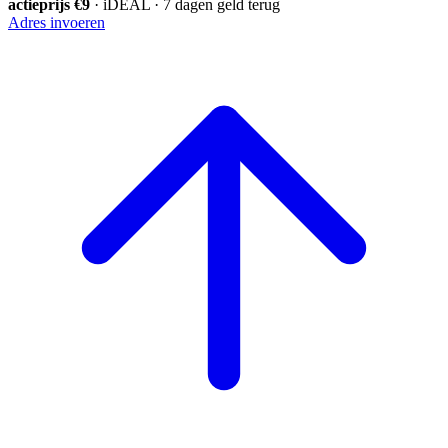
actieprijs €9
· iDEAL · 7 dagen geld terug
Adres invoeren