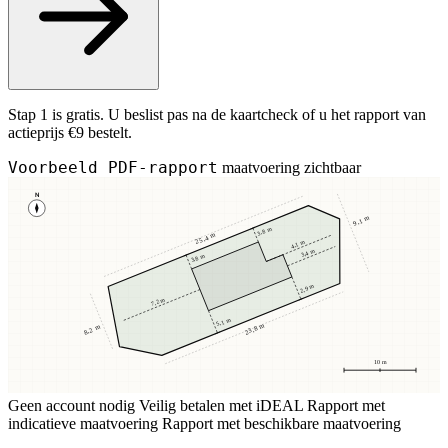
Stap 1 is gratis. U beslist pas na de kaartcheck of u het rapport van
actieprijs €9 bestelt.
Voorbeeld PDF-rapport
maatvoering zichtbaar
N
9,1 m
3,8 m
25,4 m
4,1 m
3,4 m
3,8 m
2,9 m
7,2 m
5,1 m
23,8 m
8,2 m
10 m
Geen account nodig
Veilig betalen met iDEAL
Rapport met
indicatieve maatvoering
Rapport met beschikbare maatvoering