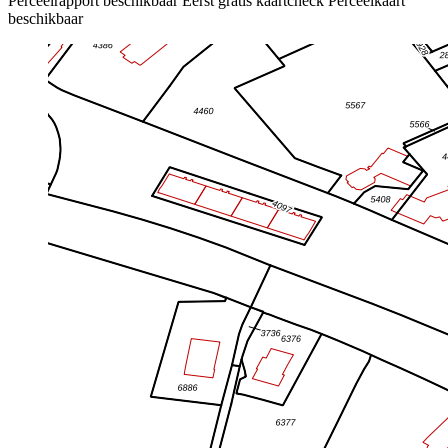
Perceelrapport beschikbaar
Eerst gratis kaartcheck
Perceelkaart
beschikbaar