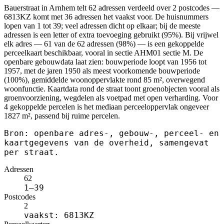
Bauerstraat in Arnhem telt 62 adressen verdeeld over 2 postcodes —
6813KZ komt met 36 adressen het vaakst voor. De huisnummers
lopen van 1 tot 39; veel adressen dicht op elkaar; bij de meeste
adressen is een letter of extra toevoeging gebruikt (95%). Bij vrijwel
elk adres — 61 van de 62 adressen (98%) — is een gekoppelde
perceelkaart beschikbaar, vooral in sectie AHM01 sectie M. De
openbare gebouwdata laat zien: bouwperiode loopt van 1956 tot
1957, met de jaren 1950 als meest voorkomende bouwperiode
(100%), gemiddelde woonoppervlakte rond 85 m², overwegend
woonfunctie. Kaartdata rond de straat toont groenobjecten vooral als
groenvoorziening, wegdelen als voetpad met open verharding. Voor
4 gekoppelde percelen is het mediaan perceeloppervlak ongeveer
1827 m², passend bij ruime percelen.
Bron: openbare adres-, gebouw-, perceel- en
kaartgegevens van de overheid, samengevat
per straat.
Adressen
62
1–39
Postcodes
2
vaakst: 6813KZ