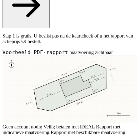
Stap 1 is gratis. U beslist pas na de kaartcheck of u het rapport van
actieprijs €9 bestelt.
Voorbeeld PDF-rapport
maatvoering zichtbaar
N
9,1 m
3,8 m
25,4 m
4,1 m
3,4 m
3,8 m
2,9 m
7,2 m
5,1 m
23,8 m
8,2 m
10 m
Geen account nodig
Veilig betalen met iDEAL
Rapport met
indicatieve maatvoering
Rapport met beschikbare maatvoering