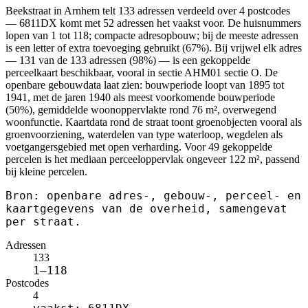
Beekstraat in Arnhem telt 133 adressen verdeeld over 4 postcodes
— 6811DX komt met 52 adressen het vaakst voor. De huisnummers
lopen van 1 tot 118; compacte adresopbouw; bij de meeste adressen
is een letter of extra toevoeging gebruikt (67%). Bij vrijwel elk adres
— 131 van de 133 adressen (98%) — is een gekoppelde
perceelkaart beschikbaar, vooral in sectie AHM01 sectie O. De
openbare gebouwdata laat zien: bouwperiode loopt van 1895 tot
1941, met de jaren 1940 als meest voorkomende bouwperiode
(50%), gemiddelde woonoppervlakte rond 76 m², overwegend
woonfunctie. Kaartdata rond de straat toont groenobjecten vooral als
groenvoorziening, waterdelen van type waterloop, wegdelen als
voetgangersgebied met open verharding. Voor 49 gekoppelde
percelen is het mediaan perceeloppervlak ongeveer 122 m², passend
bij kleine percelen.
Bron: openbare adres-, gebouw-, perceel- en
kaartgegevens van de overheid, samengevat
per straat.
Adressen
133
1–118
Postcodes
4