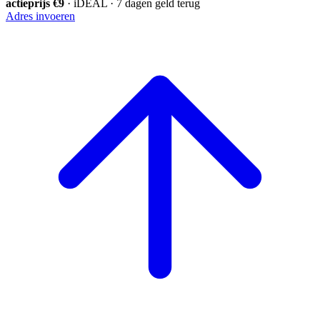
actieprijs €9
· iDEAL · 7 dagen geld terug
Adres invoeren