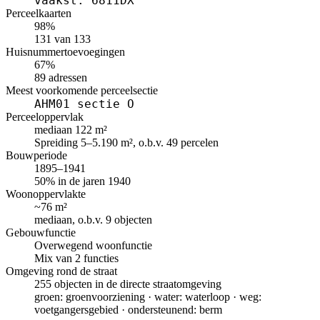
vaakst: 6811DX
Perceelkaarten
98%
131 van 133
Huisnummertoevoegingen
67%
89 adressen
Meest voorkomende perceelsectie
AHM01 sectie O
Perceeloppervlak
mediaan 122 m²
Spreiding 5–5.190 m², o.b.v. 49 percelen
Bouwperiode
1895–1941
50% in de jaren 1940
Woonoppervlakte
~76 m²
mediaan, o.b.v. 9 objecten
Gebouwfunctie
Overwegend woonfunctie
Mix van 2 functies
Omgeving rond de straat
255 objecten in de directe straatomgeving
groen: groenvoorziening · water: waterloop · weg:
voetgangersgebied · ondersteunend: berm