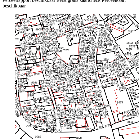
Perceelrapport beschikbaar
Eerst gratis kaartcheck
Perceelkaart
beschikbaar