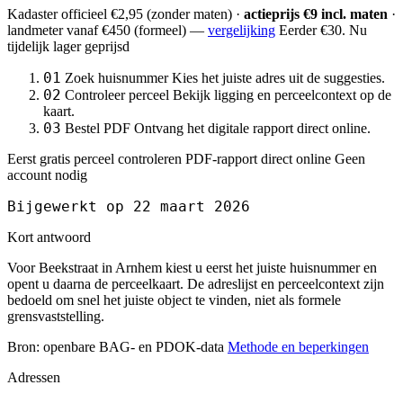
Kadaster officieel
€2,95
(zonder maten) ·
actieprijs €9 incl. maten
·
landmeter
vanaf €450
(formeel) —
vergelijking
Eerder €30. Nu
tijdelijk lager geprijsd
01
Zoek huisnummer
Kies het juiste adres uit de suggesties.
02
Controleer perceel
Bekijk ligging en perceelcontext op de
kaart.
03
Bestel PDF
Ontvang het digitale rapport direct online.
Eerst gratis perceel controleren
PDF-rapport direct online
Geen
account nodig
Bijgewerkt op 22 maart 2026
Kort antwoord
Voor Beekstraat in Arnhem kiest u eerst het juiste huisnummer en
opent u daarna de perceelkaart. De adreslijst en perceelcontext zijn
bedoeld om snel het juiste object te vinden, niet als formele
grensvaststelling.
Bron: openbare BAG- en PDOK-data
Methode en beperkingen
Adressen