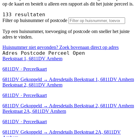
op de kaart en bestelt u alleen een rapport als dit het juiste perceel is.
133 resultaten
Filter op huisnummer of postcode
Typ een huisnummer, toevoeging of postcode om sneller het juiste
adres te vinden.
Huisnummer niet gevonden? Zoek bovenaan direct op adres
Adres
Postcode
Perceel
Open
Beekstraat 1, 6811DV Arnhem
6811DV · Perceelkaart
6811DV
Gekoppeld
→
Adresdetails Beekstraat 1, 6811DV Arnhem
Beekstraat 2, 6811DV Arnhem
6811DV · Perceelkaart
6811DV
Gekoppeld
→
Adresdetails Beekstraat 2, 6811DV Arnhem
Beekstraat 2A, 6811DV Arnhem
6811DV · Perceelkaart
6811DV
Gekoppeld
→
Adresdetails Beekstraat 2A, 6811DV