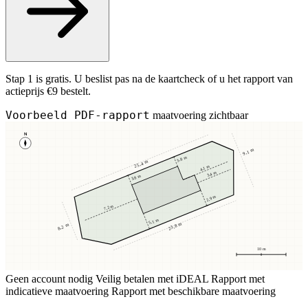
Stap 1 is gratis. U beslist pas na de kaartcheck of u het rapport van
actieprijs €9 bestelt.
Voorbeeld PDF-rapport
maatvoering zichtbaar
N
9,1 m
3,8 m
25,4 m
4,1 m
3,4 m
3,8 m
2,9 m
7,2 m
5,1 m
23,8 m
8,2 m
10 m
Geen account nodig
Veilig betalen met iDEAL
Rapport met
indicatieve maatvoering
Rapport met beschikbare maatvoering