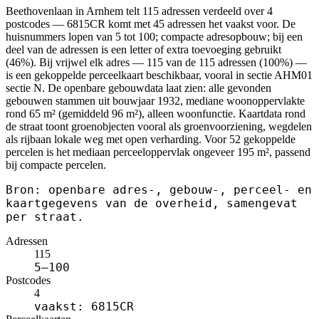
Beethovenlaan in Arnhem telt 115 adressen verdeeld over 4
postcodes — 6815CR komt met 45 adressen het vaakst voor. De
huisnummers lopen van 5 tot 100; compacte adresopbouw; bij een
deel van de adressen is een letter of extra toevoeging gebruikt
(46%). Bij vrijwel elk adres — 115 van de 115 adressen (100%) —
is een gekoppelde perceelkaart beschikbaar, vooral in sectie AHM01
sectie N. De openbare gebouwdata laat zien: alle gevonden
gebouwen stammen uit bouwjaar 1932, mediane woonoppervlakte
rond 65 m² (gemiddeld 96 m²), alleen woonfunctie. Kaartdata rond
de straat toont groenobjecten vooral als groenvoorziening, wegdelen
als rijbaan lokale weg met open verharding. Voor 52 gekoppelde
percelen is het mediaan perceeloppervlak ongeveer 195 m², passend
bij compacte percelen.
Bron: openbare adres-, gebouw-, perceel- en
kaartgegevens van de overheid, samengevat
per straat.
Adressen
115
5–100
Postcodes
4
vaakst: 6815CR