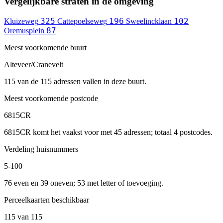
Vergelijkbare straten in de omgeving
325
196
102
Kluizeweg
Cattepoelseweg
Sweelincklaan
87
Oremusplein
Meest voorkomende buurt
Alteveer/Cranevelt
115 van de 115 adressen vallen in deze buurt.
Meest voorkomende postcode
6815CR
6815CR komt het vaakst voor met 45 adressen; totaal 4 postcodes.
Verdeling huisnummers
5-100
76 even en 39 oneven; 53 met letter of toevoeging.
Perceelkaarten beschikbaar
115 van 115