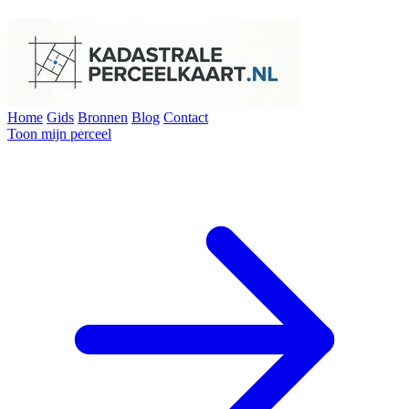
Home
Gids
Bronnen
Blog
Contact
Toon mijn perceel