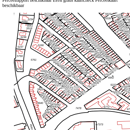
Perceelrapport beschikbaar
Eerst gratis kaartcheck
Perceelkaart
beschikbaar