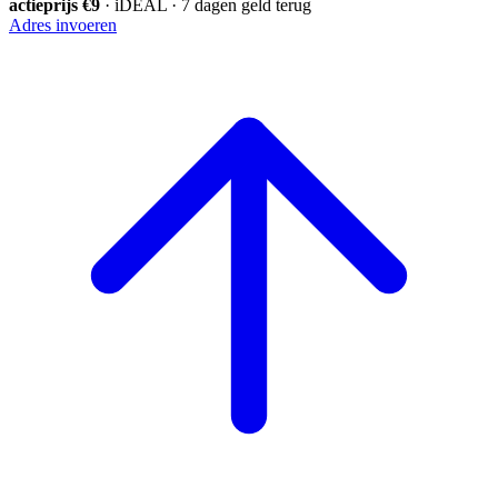
actieprijs €9
· iDEAL · 7 dagen geld terug
Adres invoeren