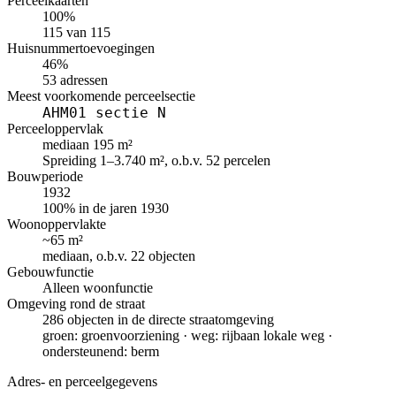
Perceelkaarten
100%
115 van 115
Huisnummertoevoegingen
46%
53 adressen
Meest voorkomende perceelsectie
AHM01 sectie N
Perceeloppervlak
mediaan 195 m²
Spreiding 1–3.740 m², o.b.v. 52 percelen
Bouwperiode
1932
100% in de jaren 1930
Woonoppervlakte
~65 m²
mediaan, o.b.v. 22 objecten
Gebouwfunctie
Alleen woonfunctie
Omgeving rond de straat
286 objecten in de directe straatomgeving
groen: groenvoorziening · weg: rijbaan lokale weg ·
ondersteunend: berm
Adres- en perceelgegevens