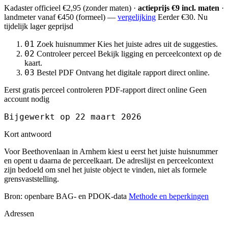
Kadaster officieel
€2,95
(zonder maten) ·
actieprijs €9 incl. maten
·
landmeter
vanaf €450
(formeel) —
vergelijking
Eerder €30. Nu
tijdelijk lager geprijsd
01
Zoek huisnummer
Kies het juiste adres uit de suggesties.
02
Controleer perceel
Bekijk ligging en perceelcontext op de
kaart.
03
Bestel PDF
Ontvang het digitale rapport direct online.
Eerst gratis perceel controleren
PDF-rapport direct online
Geen
account nodig
Bijgewerkt op 22 maart 2026
Kort antwoord
Voor Beethovenlaan in Arnhem kiest u eerst het juiste huisnummer
en opent u daarna de perceelkaart. De adreslijst en perceelcontext
zijn bedoeld om snel het juiste object te vinden, niet als formele
grensvaststelling.
Bron: openbare BAG- en PDOK-data
Methode en beperkingen
Adressen