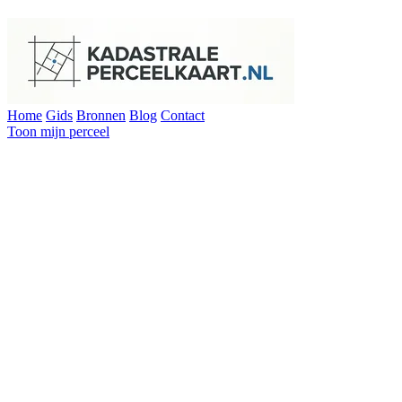
Home
Gids
Bronnen
Blog
Contact
Toon mijn perceel