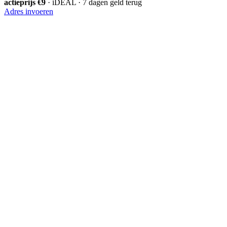
actieprijs €9
· iDEAL · 7 dagen geld terug
Adres invoeren