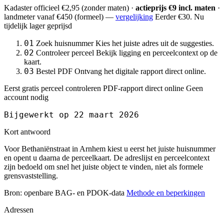
Kadaster officieel
€2,95
(zonder maten) ·
actieprijs €9 incl. maten
·
landmeter
vanaf €450
(formeel) —
vergelijking
Eerder €30. Nu
tijdelijk lager geprijsd
01
Zoek huisnummer
Kies het juiste adres uit de suggesties.
02
Controleer perceel
Bekijk ligging en perceelcontext op de
kaart.
03
Bestel PDF
Ontvang het digitale rapport direct online.
Eerst gratis perceel controleren
PDF-rapport direct online
Geen
account nodig
Bijgewerkt op 22 maart 2026
Kort antwoord
Voor Bethaniënstraat in Arnhem kiest u eerst het juiste huisnummer
en opent u daarna de perceelkaart. De adreslijst en perceelcontext
zijn bedoeld om snel het juiste object te vinden, niet als formele
grensvaststelling.
Bron: openbare BAG- en PDOK-data
Methode en beperkingen
Adressen