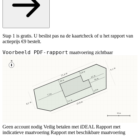
Stap 1 is gratis. U beslist pas na de kaartcheck of u het rapport van
actieprijs €9 bestelt.
Voorbeeld PDF-rapport
maatvoering zichtbaar
N
9,1 m
3,8 m
25,4 m
4,1 m
3,4 m
3,8 m
2,9 m
7,2 m
5,1 m
23,8 m
8,2 m
10 m
Geen account nodig
Veilig betalen met iDEAL
Rapport met
indicatieve maatvoering
Rapport met beschikbare maatvoering