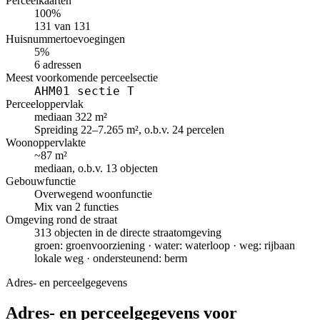
Perceelkaarten
100%
131 van 131
Huisnummertoevoegingen
5%
6 adressen
Meest voorkomende perceelsectie
AHM01 sectie T
Perceeloppervlak
mediaan 322 m²
Spreiding 22–7.265 m², o.b.v. 24 percelen
Woonoppervlakte
~87 m²
mediaan, o.b.v. 13 objecten
Gebouwfunctie
Overwegend woonfunctie
Mix van 2 functies
Omgeving rond de straat
313 objecten in de directe straatomgeving
groen: groenvoorziening · water: waterloop · weg: rijbaan
lokale weg · ondersteunend: berm
Adres- en perceelgegevens
Adres- en perceelgegevens voor