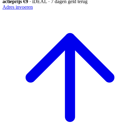
actieprijs €9
· iDEAL · 7 dagen geld terug
Adres invoeren