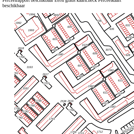
Perceelrapport beschikbaar
Eerst gratis kaartcheck
Perceelkaart
beschikbaar