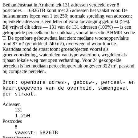
Bethaniënstraat in Arnhem telt 131 adressen verdeeld over 8
postcodes — 6826TB komt met 25 adressen het vaakst voor. De
huisnummers lopen van 1 tot 250; normale spreiding van adressen;
bij enkele adressen is een letter of extra toevoeging gebruikt (5%).
Bij vrijwel elk adres — 131 van de 131 adressen (100%) — is een
gekoppelde perceelkaart beschikbaar, vooral in sectie AHM01 sectie
T. De openbare gebouwdata laat zien: mediane woonoppervlakte
rond 87 m² (gemiddeld 240 m²), overwegend woonfunctie.
Kaartdata rond de straat toont groenobjecten vooral als
groenvoorziening, waterdelen van type waterloop, wegdelen als
rijbaan lokale weg met open verharding. Voor 24 gekoppelde
percelen is het mediaan perceeloppervlak ongeveer 322 m², passend
bij compacte percelen.
Bron: openbare adres-, gebouw-, perceel- en
kaartgegevens van de overheid, samengevat
per straat.
Adressen
131
1–250
Postcodes
8
vaakst: 6826TB