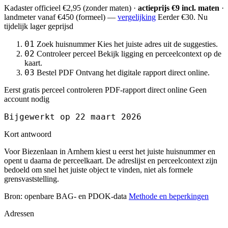
Kadaster officieel
€2,95
(zonder maten) ·
actieprijs €9 incl. maten
·
landmeter
vanaf €450
(formeel) —
vergelijking
Eerder €30. Nu
tijdelijk lager geprijsd
01
Zoek huisnummer
Kies het juiste adres uit de suggesties.
02
Controleer perceel
Bekijk ligging en perceelcontext op de
kaart.
03
Bestel PDF
Ontvang het digitale rapport direct online.
Eerst gratis perceel controleren
PDF-rapport direct online
Geen
account nodig
Bijgewerkt op 22 maart 2026
Kort antwoord
Voor Biezenlaan in Arnhem kiest u eerst het juiste huisnummer en
opent u daarna de perceelkaart. De adreslijst en perceelcontext zijn
bedoeld om snel het juiste object te vinden, niet als formele
grensvaststelling.
Bron: openbare BAG- en PDOK-data
Methode en beperkingen
Adressen