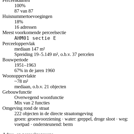
Perceelkaarten
100%
87 van 87
Huisnummertoevoegingen
18%
16 adressen
Meest voorkomende perceelsectie
AHM01 sectie E
Perceeloppervlak
mediaan 147 m²
Spreiding 19–5.149 m², o.b.v. 37 percelen
Bouwperiode
1951–1963
67% in de jaren 1960
Woonoppervlakte
~78 m²
mediaan, o.b.v. 21 objecten
Gebouwfunctie
Overwegend woonfunctie
Mix van 2 functies
Omgeving rond de straat
222 objecten in de directe straatomgeving
groen: groenvoorziening · water: greppel, droge sloot · weg:
voetpad · ondersteunend: berm