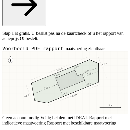
Stap 1 is gratis. U beslist pas na de kaartcheck of u het rapport van
actieprijs €9 bestelt.
Voorbeeld PDF-rapport
maatvoering zichtbaar
N
9,1 m
3,8 m
25,4 m
4,1 m
3,4 m
3,8 m
2,9 m
7,2 m
5,1 m
23,8 m
8,2 m
10 m
Geen account nodig
Veilig betalen met iDEAL
Rapport met
indicatieve maatvoering
Rapport met beschikbare maatvoering