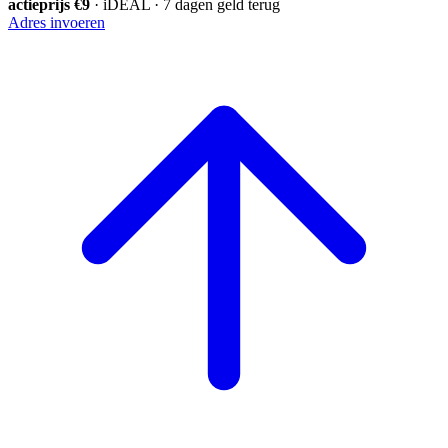
actieprijs €9
· iDEAL · 7 dagen geld terug
Adres invoeren