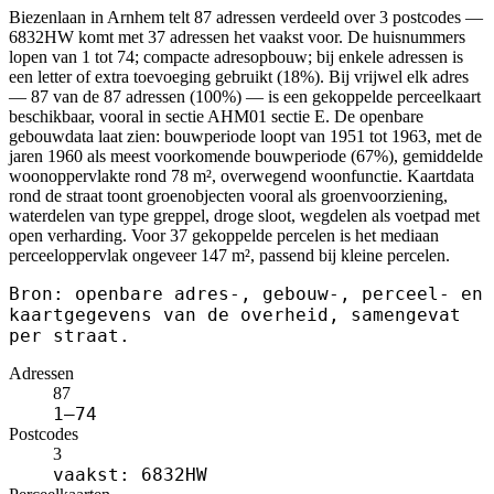
Biezenlaan in Arnhem telt 87 adressen verdeeld over 3 postcodes —
6832HW komt met 37 adressen het vaakst voor. De huisnummers
lopen van 1 tot 74; compacte adresopbouw; bij enkele adressen is
een letter of extra toevoeging gebruikt (18%). Bij vrijwel elk adres
— 87 van de 87 adressen (100%) — is een gekoppelde perceelkaart
beschikbaar, vooral in sectie AHM01 sectie E. De openbare
gebouwdata laat zien: bouwperiode loopt van 1951 tot 1963, met de
jaren 1960 als meest voorkomende bouwperiode (67%), gemiddelde
woonoppervlakte rond 78 m², overwegend woonfunctie. Kaartdata
rond de straat toont groenobjecten vooral als groenvoorziening,
waterdelen van type greppel, droge sloot, wegdelen als voetpad met
open verharding. Voor 37 gekoppelde percelen is het mediaan
perceeloppervlak ongeveer 147 m², passend bij kleine percelen.
Bron: openbare adres-, gebouw-, perceel- en
kaartgegevens van de overheid, samengevat
per straat.
Adressen
87
1–74
Postcodes
3
vaakst: 6832HW