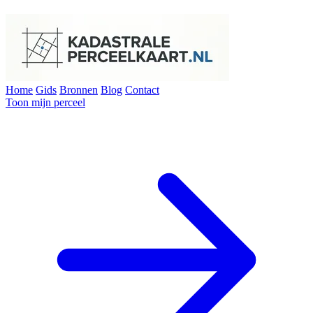
Home
Gids
Bronnen
Blog
Contact
Toon mijn perceel