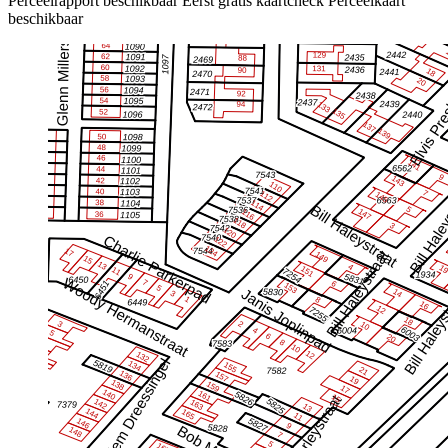
Perceelrapport beschikbaar
Eerst gratis kaartcheck
Perceelkaart
beschikbaar