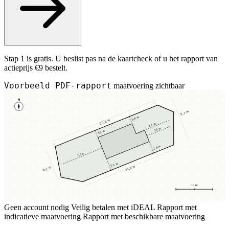
Stap 1 is gratis. U beslist pas na de kaartcheck of u het rapport van
actieprijs €9 bestelt.
Voorbeeld PDF-rapport
maatvoering zichtbaar
N
9,1 m
3,8 m
25,4 m
4,1 m
3,4 m
3,8 m
2,9 m
7,2 m
5,1 m
23,8 m
8,2 m
10 m
Geen account nodig
Veilig betalen met iDEAL
Rapport met
indicatieve maatvoering
Rapport met beschikbare maatvoering