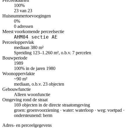
Perceelkaarten
100%
23 van 23
Huisnummertoevoegingen
0%
0 adressen
Meest voorkomende perceelsectie
AHM04 sectie AE
Perceeloppervlak
mediaan 380 m²
Spreiding 123–1.260 m², o.b.v. 7 percelen
Bouwperiode
1989
100% in de jaren 1980
Woonoppervlakte
~90 m²
mediaan, o.b.v. 23 objecten
Gebouwfunctie
Alleen woonfunctie
Omgeving rond de straat
169 objecten in de directe straatomgeving
groen: groenvoorziening · water: waterloop · weg: voetpad ·
ondersteunend: berm
Adres- en perceelgegevens