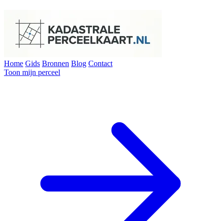
Home
Gids
Bronnen
Blog
Contact
Toon mijn perceel