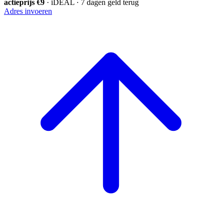
actieprijs €9
· iDEAL · 7 dagen geld terug
Adres invoeren