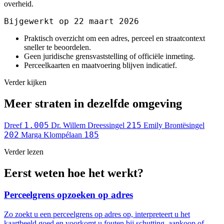
overheid.
Bijgewerkt op 22 maart 2026
Praktisch overzicht om een adres, perceel en straatcontext
sneller te beoordelen.
Geen juridische grensvaststelling of officiële inmeting.
Perceelkaarten en maatvoering blijven indicatief.
Verder kijken
Meer straten in dezelfde omgeving
1.005
215
Dreef
Dr. Willem Dreessingel
Emily Brontësingel
202
185
Marga Klompélaan
Verder lezen
Eerst weten hoe het werkt?
Perceelgrens opzoeken op adres
Zo zoekt u een perceelgrens op adres op, interpreteert u het
kaartbeeld goed en voorkomt u fouten bij schutting, aankoop of