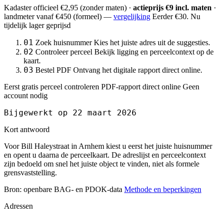
Kadaster officieel
€2,95
(zonder maten) ·
actieprijs €9 incl. maten
·
landmeter
vanaf €450
(formeel) —
vergelijking
Eerder €30. Nu
tijdelijk lager geprijsd
01
Zoek huisnummer
Kies het juiste adres uit de suggesties.
02
Controleer perceel
Bekijk ligging en perceelcontext op de
kaart.
03
Bestel PDF
Ontvang het digitale rapport direct online.
Eerst gratis perceel controleren
PDF-rapport direct online
Geen
account nodig
Bijgewerkt op 22 maart 2026
Kort antwoord
Voor Bill Haleystraat in Arnhem kiest u eerst het juiste huisnummer
en opent u daarna de perceelkaart. De adreslijst en perceelcontext
zijn bedoeld om snel het juiste object te vinden, niet als formele
grensvaststelling.
Bron: openbare BAG- en PDOK-data
Methode en beperkingen
Adressen