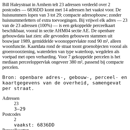
Bill Haleystraat in Arnhem telt 23 adressen verdeeld over 2
postcodes — 6836DD komt met 14 adressen het vaakst voor. De
huisnummers lopen van 3 tot 29; compacte adresopbouw; zonder
huisnummerletters of extra toevoegingen. Bij vrijwel elk adres — 23
van de 23 adressen (100%) — is een gekoppelde perceelkaart
beschikbaar, vooral in sectie AHM04 sectie AE. De openbare
gebouwdata laat zien: alle gevonden gebouwen stammen uit
bouwjaar 1989, gemiddelde woonoppervlakte rond 90 m², alleen
woonfunctie. Kaartdata rond de straat toont groenobjecten vooral als
groenvoorziening, waterdelen van type waterloop, wegdelen als
voetpad met open verharding. Voor 7 gekoppelde percelen is het
mediaan perceeloppervlak ongeveer 380 m², passend bij compacte
percelen.
Bron: openbare adres-, gebouw-, perceel- en
kaartgegevens van de overheid, samengevat
per straat.
Adressen
23
3–29
Postcodes
2
vaakst: 6836DD