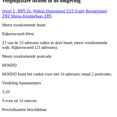
Vergelijkbare straten in de omgeving
1.005
215
Dreef
Dr. Willem Dreessingel
Emily Brontësingel
202
185
Marga Klompélaan
Meest voorkomende buurt
Rijkerswoerd-West
23 van de 23 adressen vallen in deze buurt; meest voorkomende
wijk: Rijkerswoerd (23 adressen).
Meest voorkomende postcode
6836DD
6836DD komt het vaakst voor met 14 adressen; totaal 2 postcodes.
Verdeling huisnummers
3-29
9 even en 14 oneven.
Perceelkaarten beschikbaar