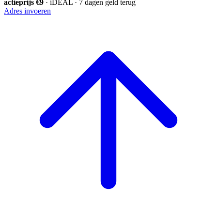
actieprijs €9
· iDEAL · 7 dagen geld terug
Adres invoeren