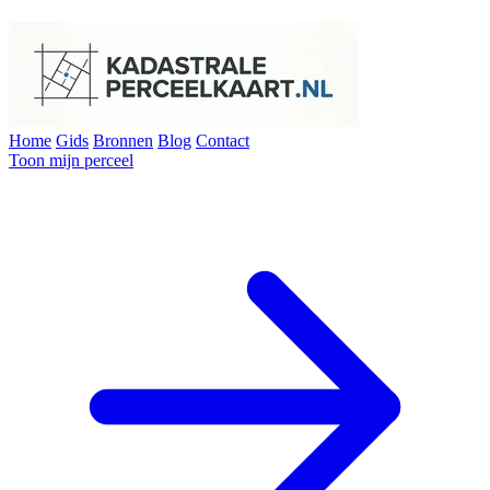
Home
Gids
Bronnen
Blog
Contact
Toon mijn perceel