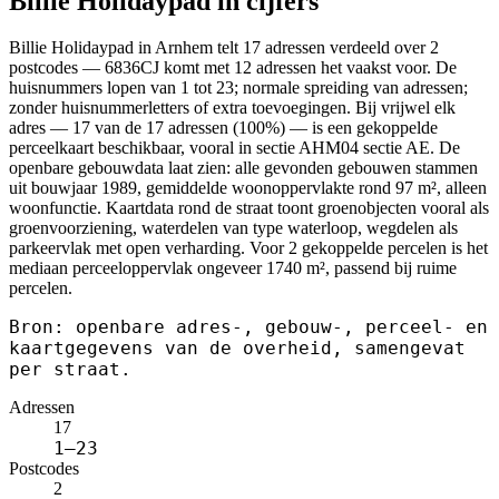
Billie Holidaypad in cijfers
Billie Holidaypad in Arnhem telt 17 adressen verdeeld over 2
postcodes — 6836CJ komt met 12 adressen het vaakst voor. De
huisnummers lopen van 1 tot 23; normale spreiding van adressen;
zonder huisnummerletters of extra toevoegingen. Bij vrijwel elk
adres — 17 van de 17 adressen (100%) — is een gekoppelde
perceelkaart beschikbaar, vooral in sectie AHM04 sectie AE. De
openbare gebouwdata laat zien: alle gevonden gebouwen stammen
uit bouwjaar 1989, gemiddelde woonoppervlakte rond 97 m², alleen
woonfunctie. Kaartdata rond de straat toont groenobjecten vooral als
groenvoorziening, waterdelen van type waterloop, wegdelen als
parkeervlak met open verharding. Voor 2 gekoppelde percelen is het
mediaan perceeloppervlak ongeveer 1740 m², passend bij ruime
percelen.
Bron: openbare adres-, gebouw-, perceel- en
kaartgegevens van de overheid, samengevat
per straat.
Adressen
17
1–23
Postcodes
2