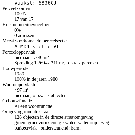
vaakst: 6836CJ
Perceelkaarten
100%
17 van 17
Huisnummertoevoegingen
0%
0 adressen
Meest voorkomende perceelsectie
AHM04 sectie AE
Perceeloppervlak
mediaan 1.740 m²
Spreiding 1.269–2.211 m², o.b.v. 2 percelen
Bouwperiode
1989
100% in de jaren 1980
Woonoppervlakte
~97 m²
mediaan, o.b.v. 17 objecten
Gebouwfunctie
Alleen woonfunctie
Omgeving rond de straat
126 objecten in de directe straatomgeving
groen: groenvoorziening · water: waterloop · weg:
parkeervlak · ondersteunend: berm