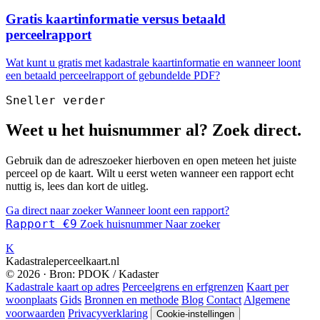
Gratis kaartinformatie versus betaald
perceelrapport
Wat kunt u gratis met kadastrale kaartinformatie en wanneer loont
een betaald perceelrapport of gebundelde PDF?
Sneller verder
Weet u het huisnummer al? Zoek direct.
Gebruik dan de adreszoeker hierboven en open meteen het juiste
perceel op de kaart. Wilt u eerst weten wanneer een rapport echt
nuttig is, lees dan kort de uitleg.
Ga direct naar zoeker
Wanneer loont een rapport?
Rapport €9
Zoek huisnummer
Naar zoeker
K
Kadastraleperceelkaart.nl
© 2026 · Bron: PDOK / Kadaster
Kadastrale kaart op adres
Perceelgrens en erfgrenzen
Kaart per
woonplaats
Gids
Bronnen en methode
Blog
Contact
Algemene
voorwaarden
Privacyverklaring
Cookie-instellingen