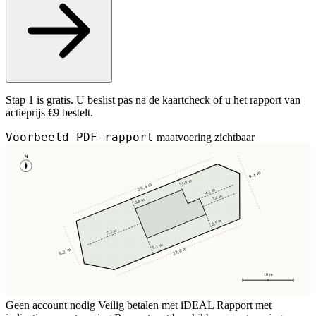
Stap 1 is gratis. U beslist pas na de kaartcheck of u het rapport van
actieprijs €9 bestelt.
Voorbeeld PDF-rapport
maatvoering zichtbaar
N
9,1 m
3,8 m
25,4 m
4,1 m
3,4 m
3,8 m
2,9 m
7,2 m
5,1 m
23,8 m
8,2 m
10 m
Geen account nodig
Veilig betalen met iDEAL
Rapport met