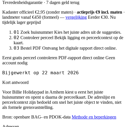
Tevredenheidsgarantie · 7 dagen geld terug
Kadaster officieel
€2,95
(zonder maten) ·
actieprijs €9 incl. maten
·
landmeter
vanaf €450
(formeel) —
vergelijking
Eerder €30. Nu
tijdelijk lager geprijsd
01
Zoek huisnummer
Kies het juiste adres uit de suggesties.
02
Controleer perceel
Bekijk ligging en perceelcontext op de
kaart.
03
Bestel PDF
Ontvang het digitale rapport direct online.
Eerst gratis perceel controleren
PDF-rapport direct online
Geen
account nodig
Bijgewerkt op 22 maart 2026
Kort antwoord
Voor Billie Holidaypad in Arnhem kiest u eerst het juiste
huisnummer en opent u daarna de perceelkaart. De adreslijst en
perceelcontext zijn bedoeld om snel het juiste object te vinden, niet
als formele grensvaststelling.
Bron: openbare BAG- en PDOK-data
Methode en beperkingen
Adressen