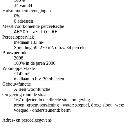
100%
34 van 34
Huisnummertoevoegingen
0%
0 adressen
Meest voorkomende perceelsectie
AHM05 sectie AF
Perceeloppervlak
mediaan 133 m²
Spreiding 59–270 m², o.b.v. 34 percelen
Bouwperiode
2008
100% in de jaren 2000
Woonoppervlakte
~142 m²
mediaan, o.b.v. 30 objecten
Gebouwfunctie
Alleen woonfunctie
Omgeving rond de straat
167 objecten in de directe straatomgeving
groen: groenvoorziening · water: greppel, droge sloot · weg:
voetpad · ondersteunend: berm
Adres- en perceelgegevens