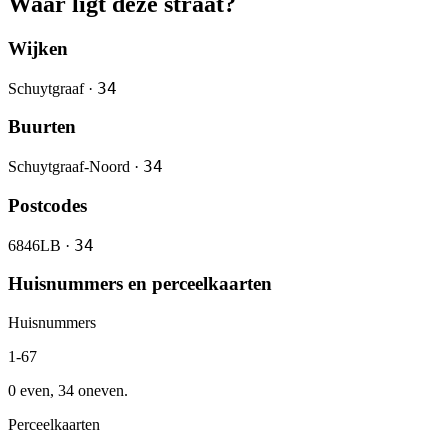
Waar ligt deze straat?
Wijken
34
Schuytgraaf ·
Buurten
34
Schuytgraaf-Noord ·
Postcodes
34
6846LB ·
Huisnummers en perceelkaarten
Huisnummers
1-67
0 even, 34 oneven.
Perceelkaarten