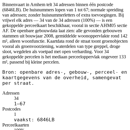
Binnenvaart in Arnhem telt 34 adressen binnen één postcode
(6846LB). De huisnummers lopen van 1 tot 67; normale spreiding
van adressen; zonder huisnummerletters of extra toevoegingen. Bij
vrijwel elk adres — 34 van de 34 adressen (100%) — is een
gekoppelde perceelkaart beschikbaar, vooral in sectie AHM05 sectie
AF. De openbare gebouwdata laat zien: alle gevonden gebouwen
stammen uit bouwjaar 2008, gemiddelde woonoppervlakte rond 142
m², alleen woonfunctie. Kaartdata rond de straat toont groenobjecten
vooral als groenvoorziening, waterdelen van type greppel, droge
sloot, wegdelen als voetpad met open verharding. Voor 34
gekoppelde percelen is het mediaan perceeloppervlak ongeveer 133
m², passend bij kleine percelen.
Bron: openbare adres-, gebouw-, perceel- en
kaartgegevens van de overheid, samengevat
per straat.
Adressen
34
1–67
Postcodes
1
vaakst: 6846LB
Perceelkaarten