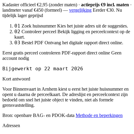
Kadaster officieel
€2,95
(zonder maten) ·
actieprijs €9 incl. maten
·
landmeter
vanaf €450
(formeel) —
vergelijking
Eerder €30. Nu
tijdelijk lager geprijsd
01
Zoek huisnummer
Kies het juiste adres uit de suggesties.
02
Controleer perceel
Bekijk ligging en perceelcontext op de
kaart.
03
Bestel PDF
Ontvang het digitale rapport direct online.
Eerst gratis perceel controleren
PDF-rapport direct online
Geen
account nodig
Bijgewerkt op 22 maart 2026
Kort antwoord
Voor Binnenvaart in Arnhem kiest u eerst het juiste huisnummer en
opent u daarna de perceelkaart. De adreslijst en perceelcontext zijn
bedoeld om snel het juiste object te vinden, niet als formele
grensvaststelling.
Bron: openbare BAG- en PDOK-data
Methode en beperkingen
Adressen