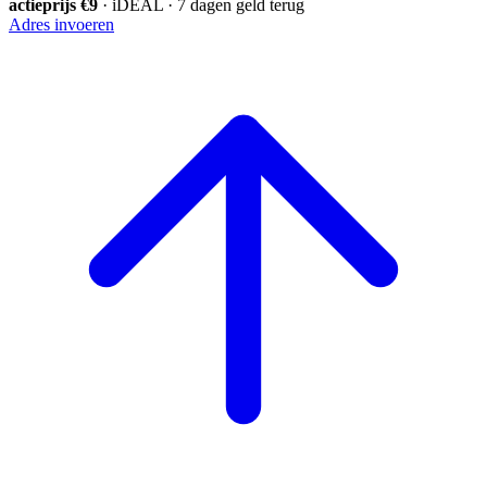
actieprijs €9
· iDEAL · 7 dagen geld terug
Adres invoeren