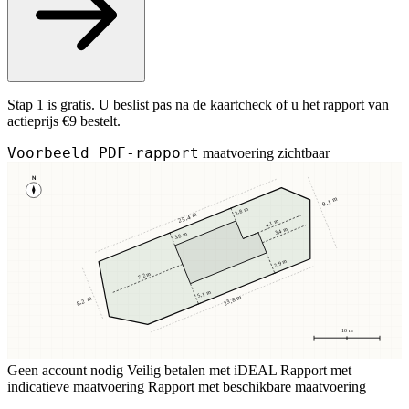
Stap 1 is gratis. U beslist pas na de kaartcheck of u het rapport van
actieprijs €9 bestelt.
Voorbeeld PDF-rapport
maatvoering zichtbaar
N
9,1 m
3,8 m
25,4 m
4,1 m
3,4 m
3,8 m
2,9 m
7,2 m
5,1 m
23,8 m
8,2 m
10 m
Geen account nodig
Veilig betalen met iDEAL
Rapport met
indicatieve maatvoering
Rapport met beschikbare maatvoering