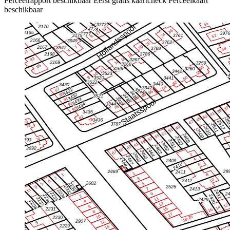
Perceelrapport beschikbaar
Eerst gratis kaartcheck
Perceelkaart
beschikbaar