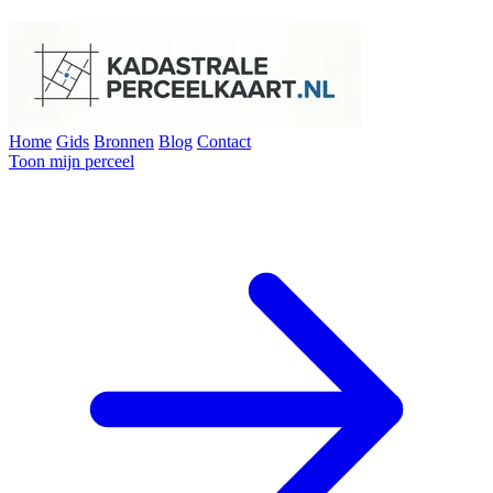
Home
Gids
Bronnen
Blog
Contact
Toon mijn perceel