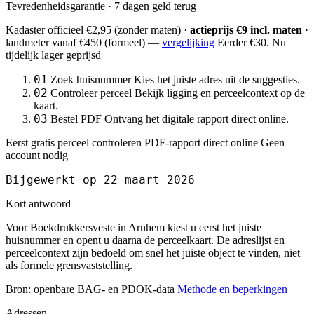
Tevredenheidsgarantie · 7 dagen geld terug
Kadaster officieel
€2,95
(zonder maten) ·
actieprijs €9 incl. maten
·
landmeter
vanaf €450
(formeel) —
vergelijking
Eerder €30. Nu
tijdelijk lager geprijsd
01
Zoek huisnummer
Kies het juiste adres uit de suggesties.
02
Controleer perceel
Bekijk ligging en perceelcontext op de
kaart.
03
Bestel PDF
Ontvang het digitale rapport direct online.
Eerst gratis perceel controleren
PDF-rapport direct online
Geen
account nodig
Bijgewerkt op 22 maart 2026
Kort antwoord
Voor Boekdrukkersveste in Arnhem kiest u eerst het juiste
huisnummer en opent u daarna de perceelkaart. De adreslijst en
perceelcontext zijn bedoeld om snel het juiste object te vinden, niet
als formele grensvaststelling.
Bron: openbare BAG- en PDOK-data
Methode en beperkingen
Adressen