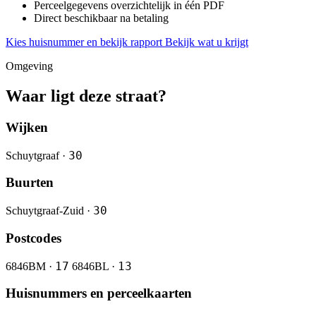
Perceelgegevens overzichtelijk in één PDF
Direct beschikbaar na betaling
Kies huisnummer en bekijk rapport
Bekijk wat u krijgt
Omgeving
Waar ligt deze straat?
Wijken
30
Schuytgraaf ·
Buurten
30
Schuytgraaf-Zuid ·
Postcodes
17
13
6846BM ·
6846BL ·
Huisnummers en perceelkaarten