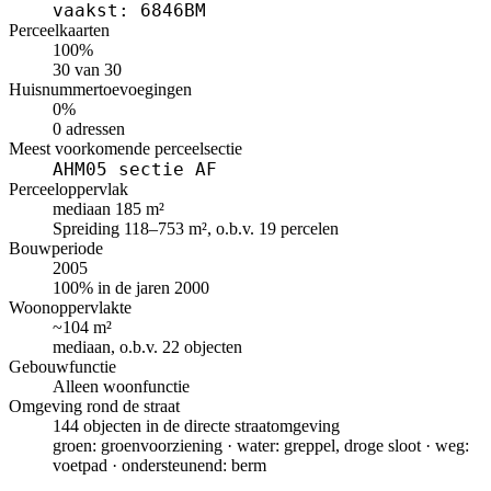
vaakst: 6846BM
Perceelkaarten
100%
30 van 30
Huisnummertoevoegingen
0%
0 adressen
Meest voorkomende perceelsectie
AHM05 sectie AF
Perceeloppervlak
mediaan 185 m²
Spreiding 118–753 m², o.b.v. 19 percelen
Bouwperiode
2005
100% in de jaren 2000
Woonoppervlakte
~104 m²
mediaan, o.b.v. 22 objecten
Gebouwfunctie
Alleen woonfunctie
Omgeving rond de straat
144 objecten in de directe straatomgeving
groen: groenvoorziening · water: greppel, droge sloot · weg:
voetpad · ondersteunend: berm