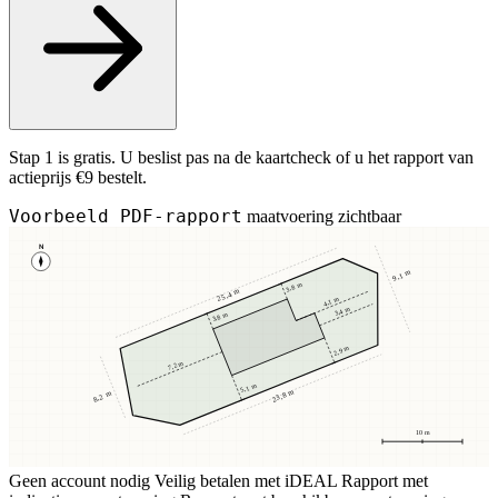
Stap 1 is gratis. U beslist pas na de kaartcheck of u het rapport van
actieprijs €9 bestelt.
Voorbeeld PDF-rapport
maatvoering zichtbaar
N
9,1 m
3,8 m
25,4 m
4,1 m
3,4 m
3,8 m
2,9 m
7,2 m
5,1 m
23,8 m
8,2 m
10 m
Geen account nodig
Veilig betalen met iDEAL
Rapport met