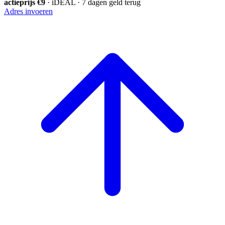
actieprijs €9
· iDEAL · 7 dagen geld terug
Adres invoeren