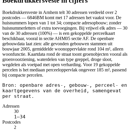
Boekdrukkersveste in cijfers
Boekdrukkersveste in Arnhem telt 30 adressen verdeeld over 2
postcodes — 6846BM komt met 17 adressen het vaakst voor. De
huisnummers lopen van 1 tot 34; compacte adresopbouw; zonder
huisnummerletters of extra toevoegingen. Bij vrijwel elk adres — 30
van de 30 adressen (100%) — is een gekoppelde perceelkaart
beschikbaar, vooral in sectie AHM05 sectie AF. De openbare
gebouwdata laat zien: alle gevonden gebouwen stammen uit
bouwjaar 2005, gemiddelde woonoppervlakte rond 104 m², alleen
woonfunctie. Kaartdata rond de straat toont groenobjecten vooral als
groenvoorziening, waterdelen van type greppel, droge sloot,
wegdelen als voetpad met open verharding. Voor 19 gekoppelde
percelen is het mediaan perceeloppervlak ongeveer 185 m², passend
bij compacte percelen.
Bron: openbare adres-, gebouw-, perceel- en
kaartgegevens van de overheid, samengevat
per straat.
Adressen
30
1–34
Postcodes
2