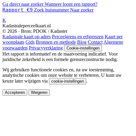
Ga direct naar zoeker
Wanneer loont een rapport?
Rapport €9
Zoek huisnummer
Naar zoeker
K
Kadastraleperceelkaart.nl
© 2026 · Bron: PDOK / Kadaster
Kadastrale kaart op adres
Perceelgrens en erfgrenzen
Kaart per
woonplaats
Gids
Bronnen en methode
Blog
Contact
Algemene
voorwaarden
Privacyverklaring
Cookie-instellingen
Het rapport is informatief en de maatvoering indicatief. Voor
juridische zekerheid is een formele grensreconstructie nodig.
Wij gebruiken functionele cookies en, na uw toestemming,
analytische cookies om onze website te verbeteren. U kunt uw
keuze later wijzigen via
.
cookie-instellingen
Accepteren
Weigeren