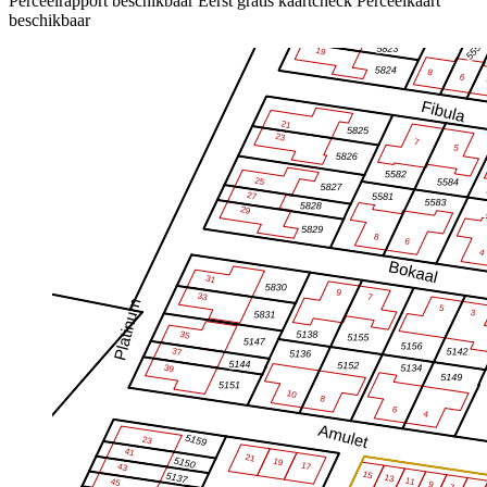
Perceelrapport beschikbaar
Eerst gratis kaartcheck
Perceelkaart
beschikbaar