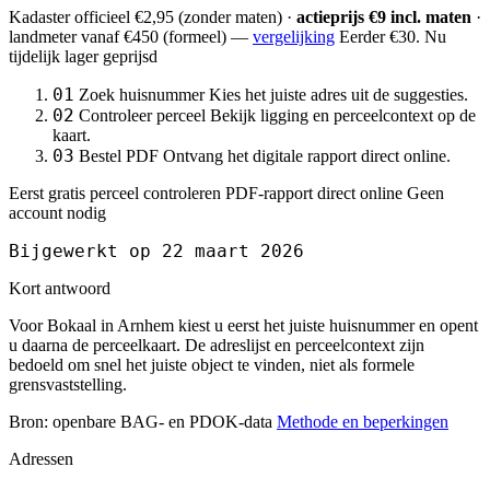
Kadaster officieel
€2,95
(zonder maten) ·
actieprijs €9 incl. maten
·
landmeter
vanaf €450
(formeel) —
vergelijking
Eerder €30. Nu
tijdelijk lager geprijsd
01
Zoek huisnummer
Kies het juiste adres uit de suggesties.
02
Controleer perceel
Bekijk ligging en perceelcontext op de
kaart.
03
Bestel PDF
Ontvang het digitale rapport direct online.
Eerst gratis perceel controleren
PDF-rapport direct online
Geen
account nodig
Bijgewerkt op 22 maart 2026
Kort antwoord
Voor Bokaal in Arnhem kiest u eerst het juiste huisnummer en opent
u daarna de perceelkaart. De adreslijst en perceelcontext zijn
bedoeld om snel het juiste object te vinden, niet als formele
grensvaststelling.
Bron: openbare BAG- en PDOK-data
Methode en beperkingen
Adressen