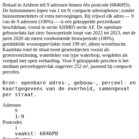
Bokaal in Arnhem telt 9 adressen binnen één postcode (6846PD).
De huisnummers lopen van 1 tot 9; compacte adresopbouw; zonder
huisnummerletters of extra toevoegingen. Bij vrijwel elk adres — 9
van de 9 adressen (100%) — is een gekoppelde perceelkaart
beschikbaar, vooral in sectie AHM05 sectie AF. De openbare
gebouwdata laat zien: bouwperiode loopt van 2022 tot 2023, met de
jaren 2020 als meest voorkomende bouwperiode (100%),
gemiddelde woonoppervlakte rond 199 m², alleen woonfunctie.
Kaartdata rond de straat toont groenobjecten vooral als
groenvoorziening, waterdelen van type waterloop, wegdelen als
voetpad met open verharding. Voor 9 gekoppelde percelen is het
mediaan perceeloppervlak ongeveer 252 m², passend bij compacte
percelen.
Bron: openbare adres-, gebouw-, perceel- en
kaartgegevens van de overheid, samengevat
per straat.
Adressen
9
1–9
Postcodes
1
vaakst: 6846PD