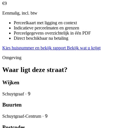
€9
Eenmalig, incl. btw
Perceelkaart met ligging en context
Indicatieve perceelmaten en grenzen
Perceelgegevens overzichtelijk in één PDF
Direct beschikbaar na betaling
Kies huisnummer en bekijk rapport
Bekijk wat u krijgt
Omgeving
Waar ligt deze straat?
Wijken
9
Schuytgraaf ·
Buurten
9
Schuytgraaf-Centrum ·
Postcodes