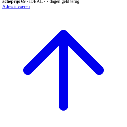
actieprijs €9
· iDEAL · 7 dagen geld terug
Adres invoeren