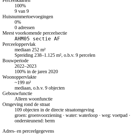
Perceelkaarten
100%
9 van 9
Huisnummertoevoegingen
0%
0 adressen
Meest voorkomende perceelsectie
AHM05 sectie AF
Perceeloppervlak
mediaan 252 m²
Spreiding 238–1.125 m², o.b.v. 9 percelen
Bouwperiode
2022–2023
100% in de jaren 2020
Woonoppervlakte
~199 m²
mediaan, o.b.v. 9 objecten
Gebouwfunctie
Alleen woonfunctie
Omgeving rond de straat
109 objecten in de directe straatomgeving
groen: groenvoorziening · water: waterloop · weg: voetpad ·
ondersteunend: berm
Adres- en perceelgegevens