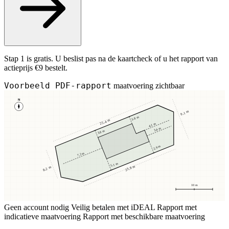
Stap 1 is gratis. U beslist pas na de kaartcheck of u het rapport van
actieprijs €9 bestelt.
Voorbeeld PDF-rapport
maatvoering zichtbaar
N
9,1 m
3,8 m
25,4 m
4,1 m
3,4 m
3,8 m
2,9 m
7,2 m
5,1 m
23,8 m
8,2 m
10 m
Geen account nodig
Veilig betalen met iDEAL
Rapport met
indicatieve maatvoering
Rapport met beschikbare maatvoering