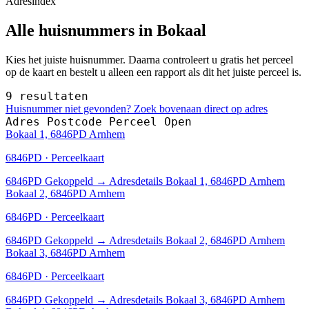
Adresindex
Alle huisnummers in Bokaal
Kies het juiste huisnummer. Daarna controleert u gratis het perceel
op de kaart en bestelt u alleen een rapport als dit het juiste perceel is.
9 resultaten
Huisnummer niet gevonden? Zoek bovenaan direct op adres
Adres
Postcode
Perceel
Open
Bokaal 1, 6846PD Arnhem
6846PD · Perceelkaart
6846PD
Gekoppeld
→
Adresdetails Bokaal 1, 6846PD Arnhem
Bokaal 2, 6846PD Arnhem
6846PD · Perceelkaart
6846PD
Gekoppeld
→
Adresdetails Bokaal 2, 6846PD Arnhem
Bokaal 3, 6846PD Arnhem
6846PD · Perceelkaart
6846PD
Gekoppeld
→
Adresdetails Bokaal 3, 6846PD Arnhem