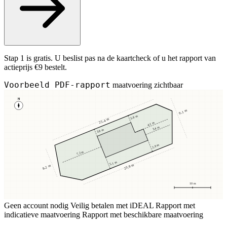
Stap 1 is gratis. U beslist pas na de kaartcheck of u het rapport van
actieprijs €9 bestelt.
Voorbeeld PDF-rapport
maatvoering zichtbaar
N
9,1 m
3,8 m
25,4 m
4,1 m
3,4 m
3,8 m
2,9 m
7,2 m
5,1 m
23,8 m
8,2 m
10 m
Geen account nodig
Veilig betalen met iDEAL
Rapport met
indicatieve maatvoering
Rapport met beschikbare maatvoering