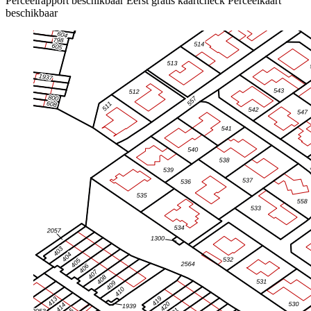
Perceelrapport beschikbaar
Eerst gratis kaartcheck
Perceelkaart
beschikbaar