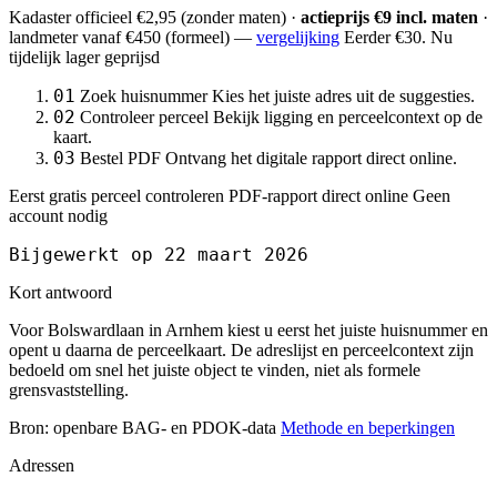
Kadaster officieel
€2,95
(zonder maten) ·
actieprijs €9 incl. maten
·
landmeter
vanaf €450
(formeel) —
vergelijking
Eerder €30. Nu
tijdelijk lager geprijsd
01
Zoek huisnummer
Kies het juiste adres uit de suggesties.
02
Controleer perceel
Bekijk ligging en perceelcontext op de
kaart.
03
Bestel PDF
Ontvang het digitale rapport direct online.
Eerst gratis perceel controleren
PDF-rapport direct online
Geen
account nodig
Bijgewerkt op 22 maart 2026
Kort antwoord
Voor Bolswardlaan in Arnhem kiest u eerst het juiste huisnummer en
opent u daarna de perceelkaart. De adreslijst en perceelcontext zijn
bedoeld om snel het juiste object te vinden, niet als formele
grensvaststelling.
Bron: openbare BAG- en PDOK-data
Methode en beperkingen
Adressen