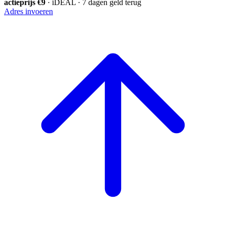
actieprijs €9
· iDEAL · 7 dagen geld terug
Adres invoeren