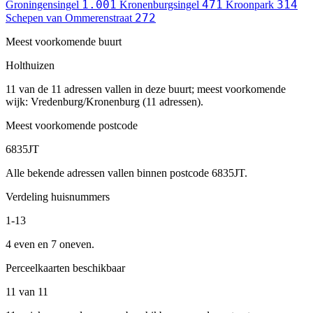
1.001
471
314
Groningensingel
Kronenburgsingel
Kroonpark
272
Schepen van Ommerenstraat
Meest voorkomende buurt
Holthuizen
11 van de 11 adressen vallen in deze buurt; meest voorkomende
wijk: Vredenburg/Kronenburg (11 adressen).
Meest voorkomende postcode
6835JT
Alle bekende adressen vallen binnen postcode 6835JT.
Verdeling huisnummers
1-13
4 even en 7 oneven.
Perceelkaarten beschikbaar
11 van 11