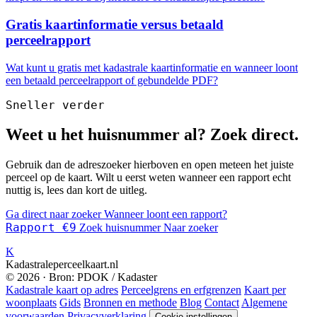
Gratis kaartinformatie versus betaald
perceelrapport
Wat kunt u gratis met kadastrale kaartinformatie en wanneer loont
een betaald perceelrapport of gebundelde PDF?
Sneller verder
Weet u het huisnummer al? Zoek direct.
Gebruik dan de adreszoeker hierboven en open meteen het juiste
perceel op de kaart. Wilt u eerst weten wanneer een rapport echt
nuttig is, lees dan kort de uitleg.
Ga direct naar zoeker
Wanneer loont een rapport?
Rapport €9
Zoek huisnummer
Naar zoeker
K
Kadastraleperceelkaart.nl
© 2026 · Bron: PDOK / Kadaster
Kadastrale kaart op adres
Perceelgrens en erfgrenzen
Kaart per
woonplaats
Gids
Bronnen en methode
Blog
Contact
Algemene
voorwaarden
Privacyverklaring
Cookie-instellingen