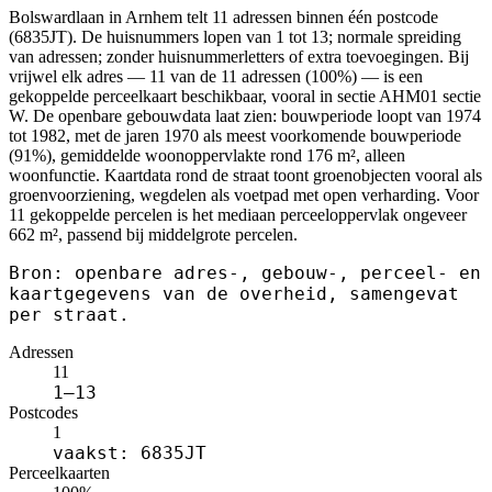
Bolswardlaan in Arnhem telt 11 adressen binnen één postcode
(6835JT). De huisnummers lopen van 1 tot 13; normale spreiding
van adressen; zonder huisnummerletters of extra toevoegingen. Bij
vrijwel elk adres — 11 van de 11 adressen (100%) — is een
gekoppelde perceelkaart beschikbaar, vooral in sectie AHM01 sectie
W. De openbare gebouwdata laat zien: bouwperiode loopt van 1974
tot 1982, met de jaren 1970 als meest voorkomende bouwperiode
(91%), gemiddelde woonoppervlakte rond 176 m², alleen
woonfunctie. Kaartdata rond de straat toont groenobjecten vooral als
groenvoorziening, wegdelen als voetpad met open verharding. Voor
11 gekoppelde percelen is het mediaan perceeloppervlak ongeveer
662 m², passend bij middelgrote percelen.
Bron: openbare adres-, gebouw-, perceel- en
kaartgegevens van de overheid, samengevat
per straat.
Adressen
11
1–13
Postcodes
1
vaakst: 6835JT
Perceelkaarten