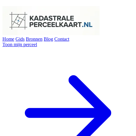
Home
Gids
Bronnen
Blog
Contact
Toon mijn perceel