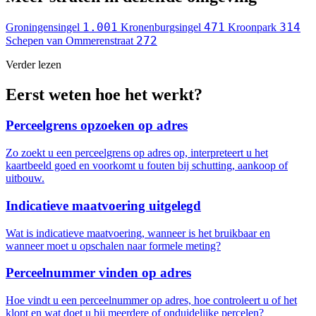
1.001
471
314
Groningensingel
Kronenburgsingel
Kroonpark
272
Schepen van Ommerenstraat
Verder lezen
Eerst weten hoe het werkt?
Perceelgrens opzoeken op adres
Zo zoekt u een perceelgrens op adres op, interpreteert u het
kaartbeeld goed en voorkomt u fouten bij schutting, aankoop of
uitbouw.
Indicatieve maatvoering uitgelegd
Wat is indicatieve maatvoering, wanneer is het bruikbaar en
wanneer moet u opschalen naar formele meting?
Perceelnummer vinden op adres
Hoe vindt u een perceelnummer op adres, hoe controleert u of het
klopt en wat doet u bij meerdere of onduidelijke percelen?