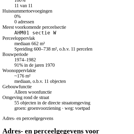
100%
11 van 11
Huisnummertoevoegingen
0%
0 adressen
Meest voorkomende perceelsectie
AHM01 sectie W
Perceeloppervlak
mediaan 662 m²
Spreiding 600–738 m², o.b.v. 11 percelen
Bouwperiode
1974–1982
91% in de jaren 1970
Woonoppervlakte
~176 m²
mediaan, o.b.v. 11 objecten
Gebouwfunctie
Alleen woonfunctie
Omgeving rond de straat
55 objecten in de directe straatomgeving
groen: groenvoorziening · weg: voetpad
Adres- en perceelgegevens
Adres- en perceelgegevens voor