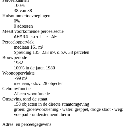
Perceelkaarten
100%
38 van 38
Huisnummertoevoegingen
0%
0 adressen
Meest voorkomende perceelsectie
AHM04 sectie AE
Perceeloppervlak
mediaan 161 m²
Spreiding 135–238 m², o.b.v. 38 percelen
Bouwperiode
1982
100% in de jaren 1980
Woonoppervlakte
~99 m²
mediaan, o.b.v. 28 objecten
Gebouwfunctie
Alleen woonfunctie
Omgeving rond de straat
158 objecten in de directe straatomgeving
groen: groenvoorziening · water: greppel, droge sloot · weg:
voetpad · ondersteunend: berm
Adres- en perceelgegevens