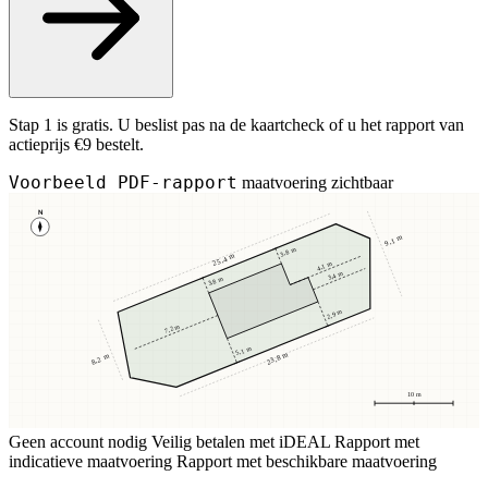
Stap 1 is gratis. U beslist pas na de kaartcheck of u het rapport van
actieprijs €9 bestelt.
Voorbeeld PDF-rapport
maatvoering zichtbaar
N
9,1 m
3,8 m
25,4 m
4,1 m
3,4 m
3,8 m
2,9 m
7,2 m
5,1 m
23,8 m
8,2 m
10 m
Geen account nodig
Veilig betalen met iDEAL
Rapport met
indicatieve maatvoering
Rapport met beschikbare maatvoering