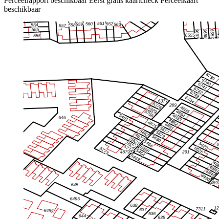
Perceelrapport beschikbaar
Eerst gratis kaartcheck
Perceelkaart
beschikbaar