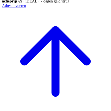
actieprijs €9
· iDEAL · 7 dagen geld terug
Adres invoeren