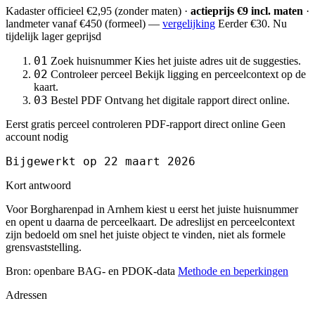
Kadaster officieel
€2,95
(zonder maten) ·
actieprijs €9 incl. maten
·
landmeter
vanaf €450
(formeel) —
vergelijking
Eerder €30. Nu
tijdelijk lager geprijsd
01
Zoek huisnummer
Kies het juiste adres uit de suggesties.
02
Controleer perceel
Bekijk ligging en perceelcontext op de
kaart.
03
Bestel PDF
Ontvang het digitale rapport direct online.
Eerst gratis perceel controleren
PDF-rapport direct online
Geen
account nodig
Bijgewerkt op 22 maart 2026
Kort antwoord
Voor Borgharenpad in Arnhem kiest u eerst het juiste huisnummer
en opent u daarna de perceelkaart. De adreslijst en perceelcontext
zijn bedoeld om snel het juiste object te vinden, niet als formele
grensvaststelling.
Bron: openbare BAG- en PDOK-data
Methode en beperkingen
Adressen