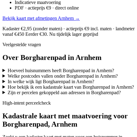
Indicatieve maatvoering
PDF · actieprijs €9 · direct online
Bekijk kaart met afmetingen Arnhem →
Kadaster €2,95 (zonder maten) · actieprijs €9 incl. maten · landmeter
vanaf €450
Eerder €30. Nu tijdelijk lager geprijsd
Veelgestelde vragen
Over Borgharenpad in Arnhem
Hoeveel huisnummers heeft Borgharenpad in Arnhem?
Welke postcodes vallen onder Borgharenpad in Arnhem?
In welke wijk ligt Borgharenpad in Arnhem?
Hoe bekijk ik een kadastrale kaart van Borgharenpad in Arnhem?
Zijn er percelen gekoppeld aan adressen in Borgharenpad?
High-intent perceelcheck
Kadastrale kaart met maatvoering voor
Borgharenpad, Arnhem
Zoekt u een kadaster kaart met maten voor een huisnummer in