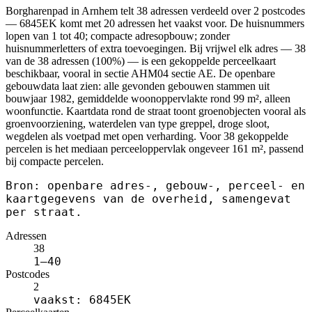
Borgharenpad in Arnhem telt 38 adressen verdeeld over 2 postcodes
— 6845EK komt met 20 adressen het vaakst voor. De huisnummers
lopen van 1 tot 40; compacte adresopbouw; zonder
huisnummerletters of extra toevoegingen. Bij vrijwel elk adres — 38
van de 38 adressen (100%) — is een gekoppelde perceelkaart
beschikbaar, vooral in sectie AHM04 sectie AE. De openbare
gebouwdata laat zien: alle gevonden gebouwen stammen uit
bouwjaar 1982, gemiddelde woonoppervlakte rond 99 m², alleen
woonfunctie. Kaartdata rond de straat toont groenobjecten vooral als
groenvoorziening, waterdelen van type greppel, droge sloot,
wegdelen als voetpad met open verharding. Voor 38 gekoppelde
percelen is het mediaan perceeloppervlak ongeveer 161 m², passend
bij compacte percelen.
Bron: openbare adres-, gebouw-, perceel- en
kaartgegevens van de overheid, samengevat
per straat.
Adressen
38
1–40
Postcodes
2
vaakst: 6845EK