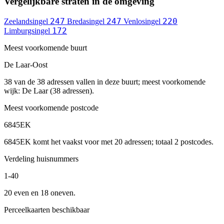
Vergelijkbare straten in de omgeving
247
247
220
Zeelandsingel
Bredasingel
Venlosingel
172
Limburgsingel
Meest voorkomende buurt
De Laar-Oost
38 van de 38 adressen vallen in deze buurt; meest voorkomende
wijk: De Laar (38 adressen).
Meest voorkomende postcode
6845EK
6845EK komt het vaakst voor met 20 adressen; totaal 2 postcodes.
Verdeling huisnummers
1-40
20 even en 18 oneven.
Perceelkaarten beschikbaar