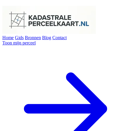
Home
Gids
Bronnen
Blog
Contact
Toon mijn perceel