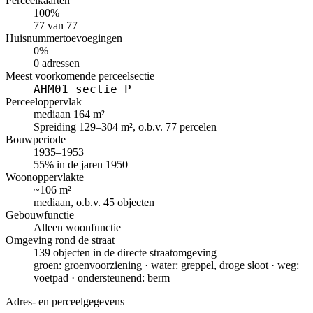
Perceelkaarten
100%
77 van 77
Huisnummertoevoegingen
0%
0 adressen
Meest voorkomende perceelsectie
AHM01 sectie P
Perceeloppervlak
mediaan 164 m²
Spreiding 129–304 m², o.b.v. 77 percelen
Bouwperiode
1935–1953
55% in de jaren 1950
Woonoppervlakte
~106 m²
mediaan, o.b.v. 45 objecten
Gebouwfunctie
Alleen woonfunctie
Omgeving rond de straat
139 objecten in de directe straatomgeving
groen: groenvoorziening · water: greppel, droge sloot · weg:
voetpad · ondersteunend: berm
Adres- en perceelgegevens