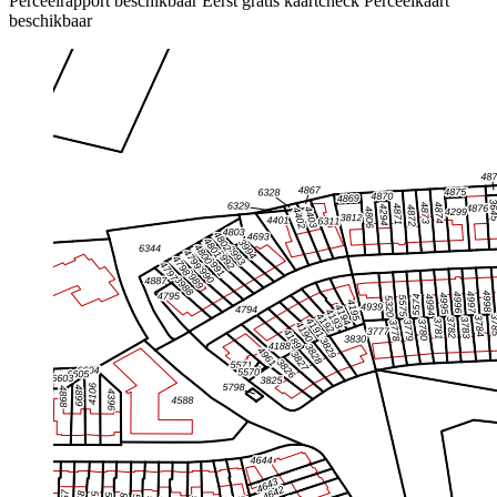
Perceelrapport beschikbaar
Eerst gratis kaartcheck
Perceelkaart
beschikbaar