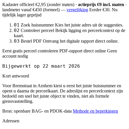
Kadaster officieel
€2,95
(zonder maten) ·
actieprijs €9 incl. maten
·
landmeter
vanaf €450
(formeel) —
vergelijking
Eerder €30. Nu
tijdelijk lager geprijsd
01
Zoek huisnummer
Kies het juiste adres uit de suggesties.
02
Controleer perceel
Bekijk ligging en perceelcontext op de
kaart.
03
Bestel PDF
Ontvang het digitale rapport direct online.
Eerst gratis perceel controleren
PDF-rapport direct online
Geen
account nodig
Bijgewerkt op 22 maart 2026
Kort antwoord
Voor Bremstraat in Arnhem kiest u eerst het juiste huisnummer en
opent u daarna de perceelkaart. De adreslijst en perceelcontext zijn
bedoeld om snel het juiste object te vinden, niet als formele
grensvaststelling.
Bron: openbare BAG- en PDOK-data
Methode en beperkingen
Adressen