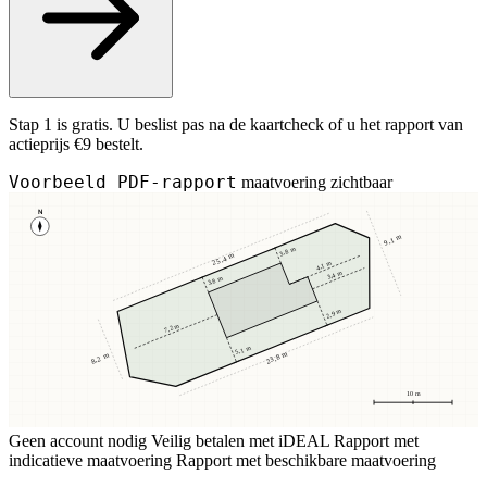
Stap 1 is gratis. U beslist pas na de kaartcheck of u het rapport van
actieprijs €9 bestelt.
Voorbeeld PDF-rapport
maatvoering zichtbaar
N
9,1 m
3,8 m
25,4 m
4,1 m
3,4 m
3,8 m
2,9 m
7,2 m
5,1 m
23,8 m
8,2 m
10 m
Geen account nodig
Veilig betalen met iDEAL
Rapport met
indicatieve maatvoering
Rapport met beschikbare maatvoering