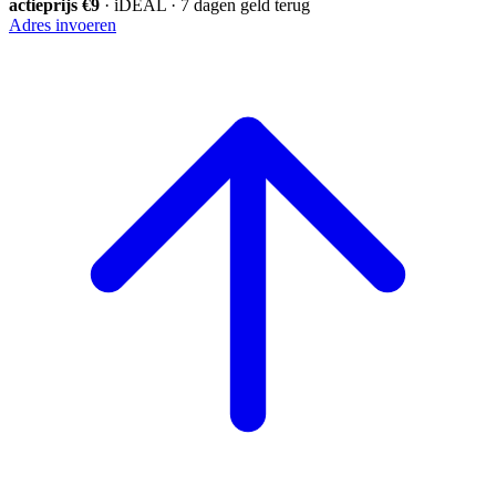
actieprijs €9
· iDEAL · 7 dagen geld terug
Adres invoeren