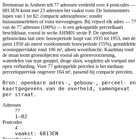
Bremstraat in Arnhem telt 77 adressen verdeeld over 4 postcodes —
6813EN komt met 23 adressen het vaakst voor. De huisnummers
lopen van 1 tot 82; compacte adresopbouw; zonder
huisnummerletters of extra toevoegingen. Bij vrijwel elk adres — 77
van de 77 adressen (100%) — is een gekoppelde perceelkaart
beschikbaar, vooral in sectie AHM01 sectie P. De openbare
gebouwdata laat zien: bouwperiode loopt van 1935 tot 1953, met de
jaren 1950 als meest voorkomende bouwperiode (55%), gemiddelde
woonoppervlakte rond 106 m², alleen woonfunctie. Kaartdata rond
de straat toont groenobjecten vooral als groenvoorziening,
waterdelen van type greppel, droge sloot, wegdelen als voetpad met
open verharding. Voor 77 gekoppelde percelen is het mediaan
perceeloppervlak ongeveer 164 m², passend bij compacte percelen.
Bron: openbare adres-, gebouw-, perceel- en
kaartgegevens van de overheid, samengevat
per straat.
Adressen
77
1–82
Postcodes
4
vaakst: 6813EN