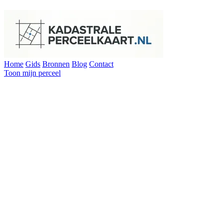
Home
Gids
Bronnen
Blog
Contact
Toon mijn perceel