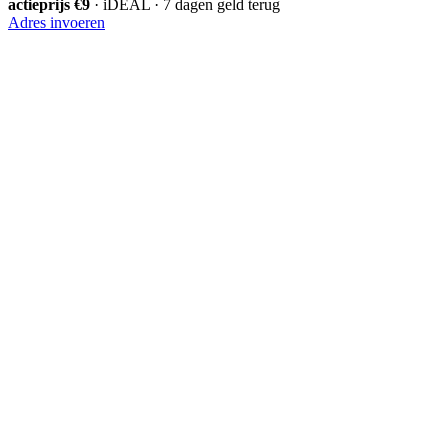
actieprijs €9
· iDEAL · 7 dagen geld terug
Adres invoeren