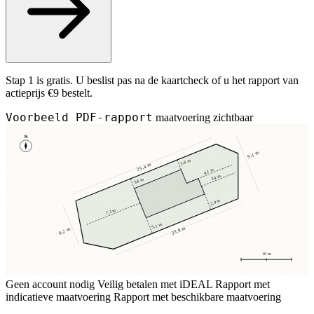
Stap 1 is gratis. U beslist pas na de kaartcheck of u het rapport van
actieprijs €9 bestelt.
Voorbeeld PDF-rapport
maatvoering zichtbaar
N
9,1 m
3,8 m
25,4 m
4,1 m
3,4 m
3,8 m
2,9 m
7,2 m
5,1 m
23,8 m
8,2 m
10 m
Geen account nodig
Veilig betalen met iDEAL
Rapport met
indicatieve maatvoering
Rapport met beschikbare maatvoering