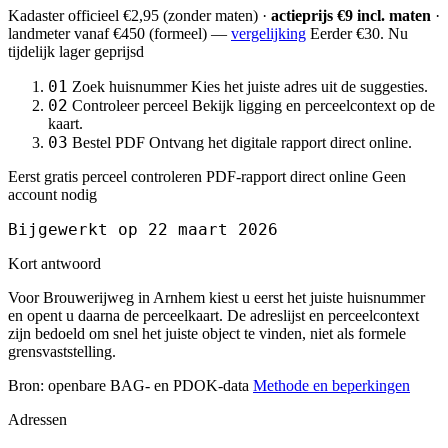
Kadaster officieel
€2,95
(zonder maten) ·
actieprijs €9 incl. maten
·
landmeter
vanaf €450
(formeel) —
vergelijking
Eerder €30. Nu
tijdelijk lager geprijsd
01
Zoek huisnummer
Kies het juiste adres uit de suggesties.
02
Controleer perceel
Bekijk ligging en perceelcontext op de
kaart.
03
Bestel PDF
Ontvang het digitale rapport direct online.
Eerst gratis perceel controleren
PDF-rapport direct online
Geen
account nodig
Bijgewerkt op 22 maart 2026
Kort antwoord
Voor Brouwerijweg in Arnhem kiest u eerst het juiste huisnummer
en opent u daarna de perceelkaart. De adreslijst en perceelcontext
zijn bedoeld om snel het juiste object te vinden, niet als formele
grensvaststelling.
Bron: openbare BAG- en PDOK-data
Methode en beperkingen
Adressen