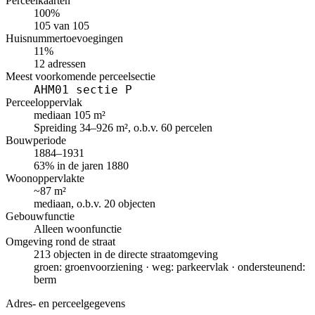
Perceelkaarten
100%
105 van 105
Huisnummertoevoegingen
11%
12 adressen
Meest voorkomende perceelsectie
AHM01 sectie P
Perceeloppervlak
mediaan 105 m²
Spreiding 34–926 m², o.b.v. 60 percelen
Bouwperiode
1884–1931
63% in de jaren 1880
Woonoppervlakte
~87 m²
mediaan, o.b.v. 20 objecten
Gebouwfunctie
Alleen woonfunctie
Omgeving rond de straat
213 objecten in de directe straatomgeving
groen: groenvoorziening · weg: parkeervlak · ondersteunend:
berm
Adres- en perceelgegevens