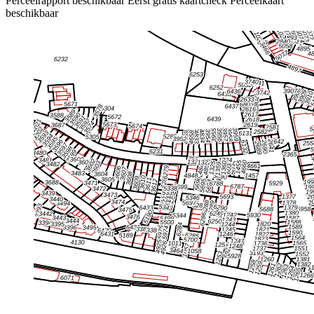
Perceelrapport beschikbaar
Eerst gratis kaartcheck
Perceelkaart
beschikbaar