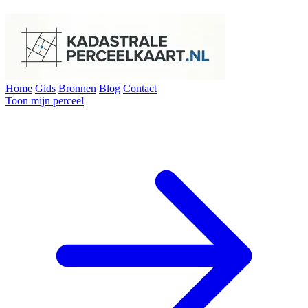
Home
Gids
Bronnen
Blog
Contact
Toon mijn perceel