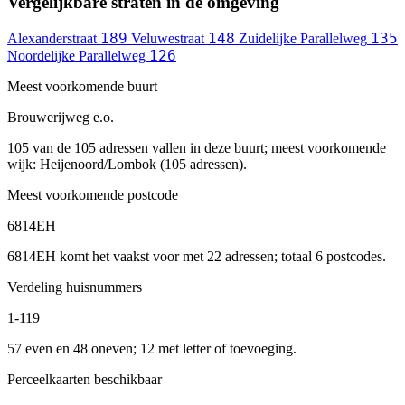
Vergelijkbare straten in de omgeving
189
148
135
Alexanderstraat
Veluwestraat
Zuidelijke Parallelweg
126
Noordelijke Parallelweg
Meest voorkomende buurt
Brouwerijweg e.o.
105 van de 105 adressen vallen in deze buurt; meest voorkomende
wijk: Heijenoord/Lombok (105 adressen).
Meest voorkomende postcode
6814EH
6814EH komt het vaakst voor met 22 adressen; totaal 6 postcodes.
Verdeling huisnummers
1-119
57 even en 48 oneven; 12 met letter of toevoeging.
Perceelkaarten beschikbaar