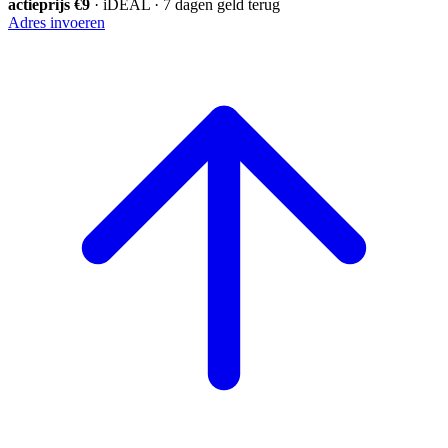
actieprijs €9
· iDEAL · 7 dagen geld terug
Adres invoeren