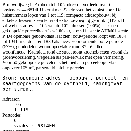
Brouwerijweg in Arnhem telt 105 adressen verdeeld over 6
postcodes — 6814EH komt met 22 adressen het vaakst voor. De
huisnummers lopen van 1 tot 119; compacte adresopbouw; bij
enkele adressen is een letter of extra toevoeging gebruikt (11%). Bij
vrijwel elk adres — 105 van de 105 adressen (100%) — is een
gekoppelde perceelkaart beschikbaar, vooral in sectie AHM01 sectie
P. De openbare gebouwdata laat zien: bouwperiode loopt van 1884
tot 1931, met de jaren 1880 als meest voorkomende bouwperiode
(63%), gemiddelde woonoppervlakte rond 87 m², alleen
woonfunctie. Kaartdata rond de straat toont groenobjecten vooral als
groenvoorziening, wegdelen als parkeervlak met open verharding.
Voor 60 gekoppelde percelen is het mediaan perceeloppervlak
ongeveer 105 m², passend bij kleine percelen.
Bron: openbare adres-, gebouw-, perceel- en
kaartgegevens van de overheid, samengevat
per straat.
Adressen
105
1–119
Postcodes
6
vaakst: 6814EH