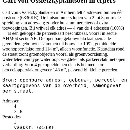
Carl von Ossietzkyplantsoen in cijfers
Carl von Ossietzkyplantsoen in Arnhem telt 4 adressen binnen één
postcode (6836KE). De huisnummers lopen van 2 tot 8; normale
spreiding van adressen; zonder huisnummerletters of extra
toevoegingen. Bij vrijwel elk adres — 4 van de 4 adressen (100%)
— is een gekoppelde perceelkaart beschikbaar, vooral in sectie
AHM04 sectie AE. De openbare gebouwdata laat zien: alle
gevonden gebouwen stammen uit bouwjaar 1992, gemiddelde
woonoppervlakte rond 114 m², alleen woonfunctie. Kaartdata rond
de straat toont groenobjecten vooral als groenvoorziening,
waterdelen van type waterloop, wegdelen als parkeervlak met open
verharding. Voor 4 gekoppelde percelen is het mediaan
perceeloppervlak ongeveer 148 m², passend bij kleine percelen.
Bron: openbare adres-, gebouw-, perceel- en
kaartgegevens van de overheid, samengevat
per straat.
Adressen
4
2–8
Postcodes
1
vaakst: 6836KE