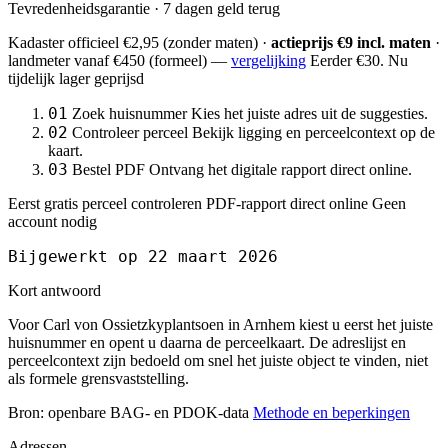
Tevredenheidsgarantie · 7 dagen geld terug
Kadaster officieel
€2,95
(zonder maten) ·
actieprijs €9 incl. maten
·
landmeter
vanaf €450
(formeel) —
vergelijking
Eerder €30. Nu
tijdelijk lager geprijsd
01
Zoek huisnummer
Kies het juiste adres uit de suggesties.
02
Controleer perceel
Bekijk ligging en perceelcontext op de
kaart.
03
Bestel PDF
Ontvang het digitale rapport direct online.
Eerst gratis perceel controleren
PDF-rapport direct online
Geen
account nodig
Bijgewerkt op 22 maart 2026
Kort antwoord
Voor Carl von Ossietzkyplantsoen in Arnhem kiest u eerst het juiste
huisnummer en opent u daarna de perceelkaart. De adreslijst en
perceelcontext zijn bedoeld om snel het juiste object te vinden, niet
als formele grensvaststelling.
Bron: openbare BAG- en PDOK-data
Methode en beperkingen
Adressen