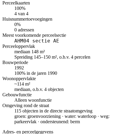
Perceelkaarten
100%
4 van 4
Huisnummertoevoegingen
0%
0 adressen
Meest voorkomende perceelsectie
AHM04 sectie AE
Perceeloppervlak
mediaan 148 m²
Spreiding 145–150 m², o.b.v. 4 percelen
Bouwperiode
1992
100% in de jaren 1990
Woonoppervlakte
~114 m²
mediaan, o.b.v. 4 objecten
Gebouwfunctie
Alleen woonfunctie
Omgeving rond de straat
115 objecten in de directe straatomgeving
groen: groenvoorziening · water: waterloop · weg:
parkeervlak · ondersteunend: berm
Adres- en perceelgegevens