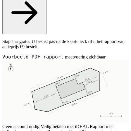
Stap 1 is gratis. U beslist pas na de kaartcheck of u het rapport van
actieprijs €9 bestelt.
Voorbeeld PDF-rapport
maatvoering zichtbaar
N
9,1 m
3,8 m
25,4 m
4,1 m
3,4 m
3,8 m
2,9 m
7,2 m
5,1 m
23,8 m
8,2 m
10 m
Geen account nodig
Veilig betalen met iDEAL
Rapport met