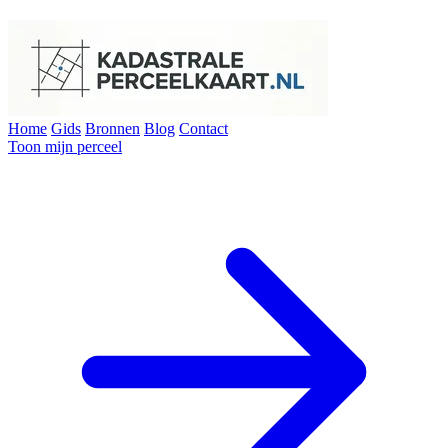
Home
Gids
Bronnen
Blog
Contact
Toon mijn perceel