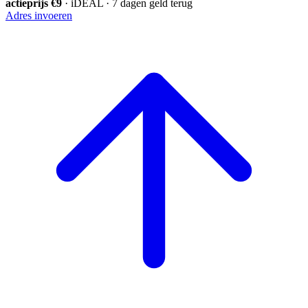
actieprijs €9
· iDEAL · 7 dagen geld terug
Adres invoeren