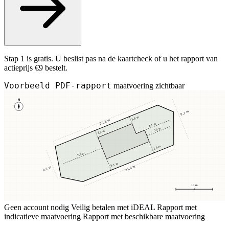
Stap 1 is gratis. U beslist pas na de kaartcheck of u het rapport van
actieprijs €9 bestelt.
Voorbeeld PDF-rapport
maatvoering zichtbaar
N
9,1 m
3,8 m
25,4 m
4,1 m
3,4 m
3,8 m
2,9 m
7,2 m
5,1 m
23,8 m
8,2 m
10 m
Geen account nodig
Veilig betalen met iDEAL
Rapport met
indicatieve maatvoering
Rapport met beschikbare maatvoering