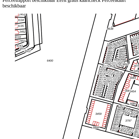
Perceelrapport beschikbaar
Eerst gratis kaartcheck
Perceelkaart
beschikbaar