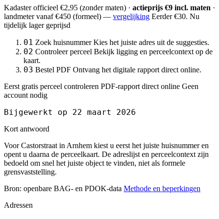
Kadaster officieel
€2,95
(zonder maten) ·
actieprijs €9 incl. maten
·
landmeter
vanaf €450
(formeel) —
vergelijking
Eerder €30. Nu
tijdelijk lager geprijsd
01
Zoek huisnummer
Kies het juiste adres uit de suggesties.
02
Controleer perceel
Bekijk ligging en perceelcontext op de
kaart.
03
Bestel PDF
Ontvang het digitale rapport direct online.
Eerst gratis perceel controleren
PDF-rapport direct online
Geen
account nodig
Bijgewerkt op 22 maart 2026
Kort antwoord
Voor Castorstraat in Arnhem kiest u eerst het juiste huisnummer en
opent u daarna de perceelkaart. De adreslijst en perceelcontext zijn
bedoeld om snel het juiste object te vinden, niet als formele
grensvaststelling.
Bron: openbare BAG- en PDOK-data
Methode en beperkingen
Adressen