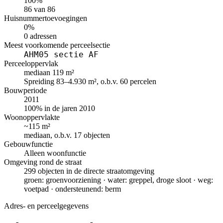
100%
86 van 86
Huisnummertoevoegingen
0%
0 adressen
Meest voorkomende perceelsectie
AHM05 sectie AF
Perceeloppervlak
mediaan 119 m²
Spreiding 83–4.930 m², o.b.v. 60 percelen
Bouwperiode
2011
100% in de jaren 2010
Woonoppervlakte
~115 m²
mediaan, o.b.v. 17 objecten
Gebouwfunctie
Alleen woonfunctie
Omgeving rond de straat
299 objecten in de directe straatomgeving
groen: groenvoorziening · water: greppel, droge sloot · weg:
voetpad · ondersteunend: berm
Adres- en perceelgegevens