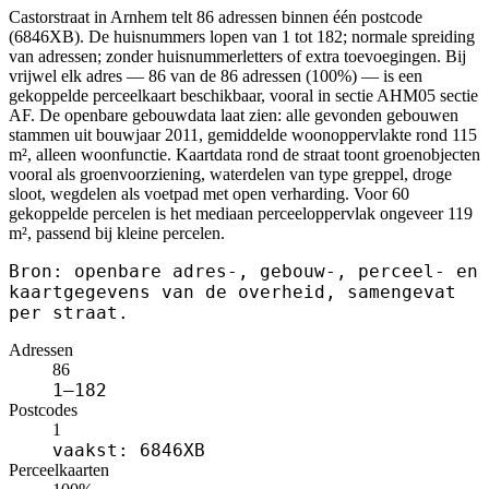
Castorstraat in Arnhem telt 86 adressen binnen één postcode
(6846XB). De huisnummers lopen van 1 tot 182; normale spreiding
van adressen; zonder huisnummerletters of extra toevoegingen. Bij
vrijwel elk adres — 86 van de 86 adressen (100%) — is een
gekoppelde perceelkaart beschikbaar, vooral in sectie AHM05 sectie
AF. De openbare gebouwdata laat zien: alle gevonden gebouwen
stammen uit bouwjaar 2011, gemiddelde woonoppervlakte rond 115
m², alleen woonfunctie. Kaartdata rond de straat toont groenobjecten
vooral als groenvoorziening, waterdelen van type greppel, droge
sloot, wegdelen als voetpad met open verharding. Voor 60
gekoppelde percelen is het mediaan perceeloppervlak ongeveer 119
m², passend bij kleine percelen.
Bron: openbare adres-, gebouw-, perceel- en
kaartgegevens van de overheid, samengevat
per straat.
Adressen
86
1–182
Postcodes
1
vaakst: 6846XB
Perceelkaarten