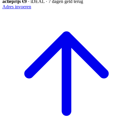
actieprijs €9
· iDEAL · 7 dagen geld terug
Adres invoeren