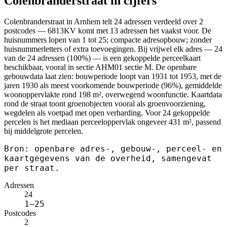
Colenbranderstraat in cijfers
Colenbranderstraat in Arnhem telt 24 adressen verdeeld over 2
postcodes — 6813KV komt met 13 adressen het vaakst voor. De
huisnummers lopen van 1 tot 25; compacte adresopbouw; zonder
huisnummerletters of extra toevoegingen. Bij vrijwel elk adres — 24
van de 24 adressen (100%) — is een gekoppelde perceelkaart
beschikbaar, vooral in sectie AHM01 sectie M. De openbare
gebouwdata laat zien: bouwperiode loopt van 1931 tot 1953, met de
jaren 1930 als meest voorkomende bouwperiode (96%), gemiddelde
woonoppervlakte rond 198 m², overwegend woonfunctie. Kaartdata
rond de straat toont groenobjecten vooral als groenvoorziening,
wegdelen als voetpad met open verharding. Voor 24 gekoppelde
percelen is het mediaan perceeloppervlak ongeveer 431 m², passend
bij middelgrote percelen.
Bron: openbare adres-, gebouw-, perceel- en
kaartgegevens van de overheid, samengevat
per straat.
Adressen
24
1–25
Postcodes
2