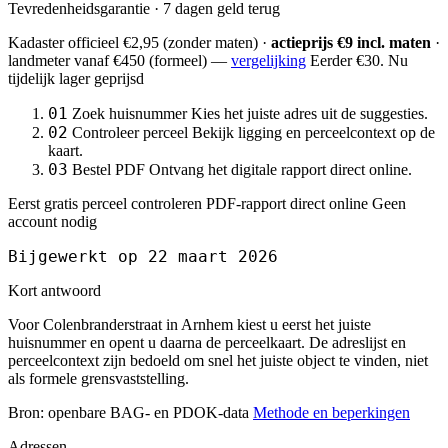
Tevredenheidsgarantie · 7 dagen geld terug
Kadaster officieel
€2,95
(zonder maten) ·
actieprijs €9 incl. maten
·
landmeter
vanaf €450
(formeel) —
vergelijking
Eerder €30. Nu
tijdelijk lager geprijsd
01
Zoek huisnummer
Kies het juiste adres uit de suggesties.
02
Controleer perceel
Bekijk ligging en perceelcontext op de
kaart.
03
Bestel PDF
Ontvang het digitale rapport direct online.
Eerst gratis perceel controleren
PDF-rapport direct online
Geen
account nodig
Bijgewerkt op 22 maart 2026
Kort antwoord
Voor Colenbranderstraat in Arnhem kiest u eerst het juiste
huisnummer en opent u daarna de perceelkaart. De adreslijst en
perceelcontext zijn bedoeld om snel het juiste object te vinden, niet
als formele grensvaststelling.
Bron: openbare BAG- en PDOK-data
Methode en beperkingen
Adressen