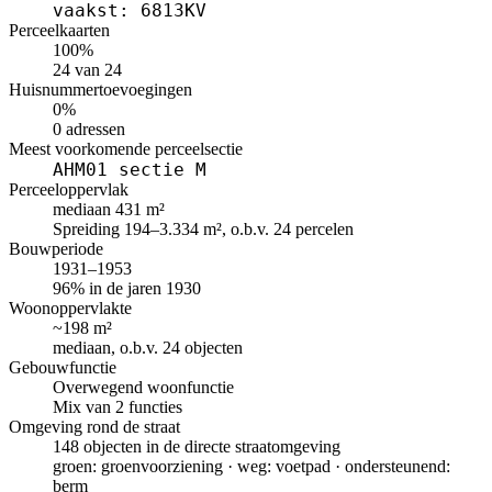
vaakst: 6813KV
Perceelkaarten
100%
24 van 24
Huisnummertoevoegingen
0%
0 adressen
Meest voorkomende perceelsectie
AHM01 sectie M
Perceeloppervlak
mediaan 431 m²
Spreiding 194–3.334 m², o.b.v. 24 percelen
Bouwperiode
1931–1953
96% in de jaren 1930
Woonoppervlakte
~198 m²
mediaan, o.b.v. 24 objecten
Gebouwfunctie
Overwegend woonfunctie
Mix van 2 functies
Omgeving rond de straat
148 objecten in de directe straatomgeving
groen: groenvoorziening · weg: voetpad · ondersteunend:
berm