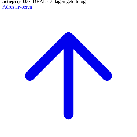
actieprijs €9
· iDEAL · 7 dagen geld terug
Adres invoeren