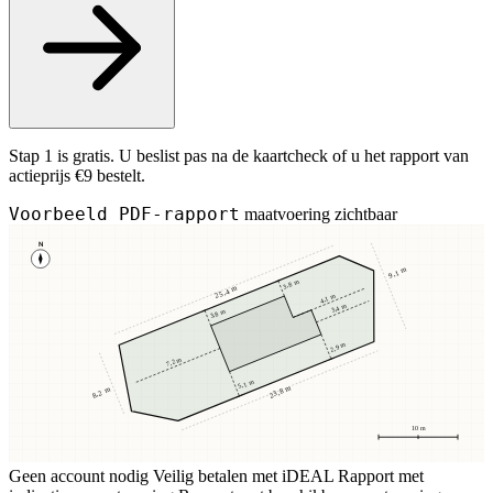
Stap 1 is gratis. U beslist pas na de kaartcheck of u het rapport van
actieprijs €9 bestelt.
Voorbeeld PDF-rapport
maatvoering zichtbaar
N
9,1 m
3,8 m
25,4 m
4,1 m
3,4 m
3,8 m
2,9 m
7,2 m
5,1 m
23,8 m
8,2 m
10 m
Geen account nodig
Veilig betalen met iDEAL
Rapport met