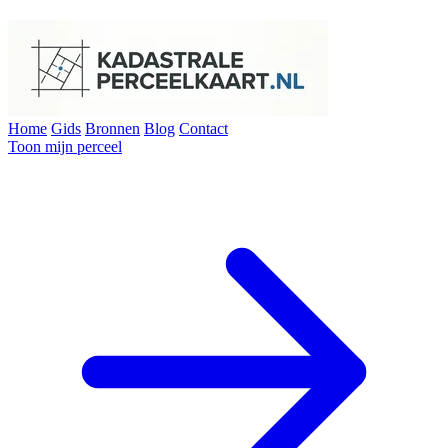
Home
Gids
Bronnen
Blog
Contact
Toon mijn perceel