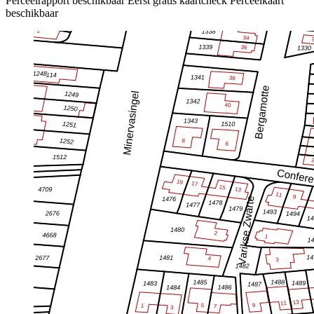
Perceelrapport beschikbaar
Eerst gratis kaartcheck
Perceelkaart
beschikbaar