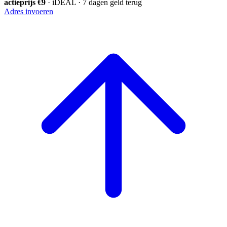
actieprijs €9
· iDEAL · 7 dagen geld terug
Adres invoeren