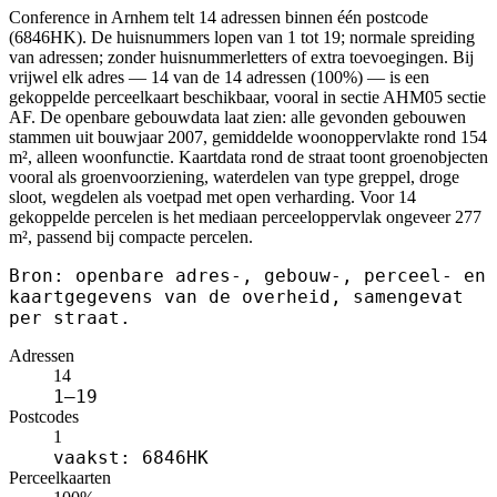
Conference in Arnhem telt 14 adressen binnen één postcode
(6846HK). De huisnummers lopen van 1 tot 19; normale spreiding
van adressen; zonder huisnummerletters of extra toevoegingen. Bij
vrijwel elk adres — 14 van de 14 adressen (100%) — is een
gekoppelde perceelkaart beschikbaar, vooral in sectie AHM05 sectie
AF. De openbare gebouwdata laat zien: alle gevonden gebouwen
stammen uit bouwjaar 2007, gemiddelde woonoppervlakte rond 154
m², alleen woonfunctie. Kaartdata rond de straat toont groenobjecten
vooral als groenvoorziening, waterdelen van type greppel, droge
sloot, wegdelen als voetpad met open verharding. Voor 14
gekoppelde percelen is het mediaan perceeloppervlak ongeveer 277
m², passend bij compacte percelen.
Bron: openbare adres-, gebouw-, perceel- en
kaartgegevens van de overheid, samengevat
per straat.
Adressen
14
1–19
Postcodes
1
vaakst: 6846HK
Perceelkaarten