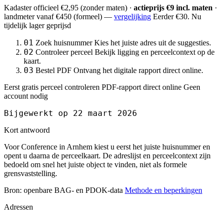
Kadaster officieel
€2,95
(zonder maten) ·
actieprijs €9 incl. maten
·
landmeter
vanaf €450
(formeel) —
vergelijking
Eerder €30. Nu
tijdelijk lager geprijsd
01
Zoek huisnummer
Kies het juiste adres uit de suggesties.
02
Controleer perceel
Bekijk ligging en perceelcontext op de
kaart.
03
Bestel PDF
Ontvang het digitale rapport direct online.
Eerst gratis perceel controleren
PDF-rapport direct online
Geen
account nodig
Bijgewerkt op 22 maart 2026
Kort antwoord
Voor Conference in Arnhem kiest u eerst het juiste huisnummer en
opent u daarna de perceelkaart. De adreslijst en perceelcontext zijn
bedoeld om snel het juiste object te vinden, niet als formele
grensvaststelling.
Bron: openbare BAG- en PDOK-data
Methode en beperkingen
Adressen