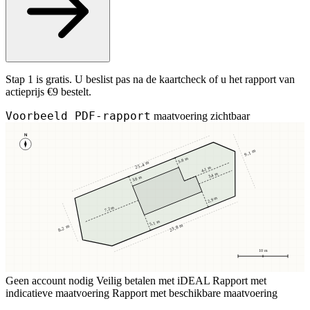
Stap 1 is gratis. U beslist pas na de kaartcheck of u het rapport van
actieprijs €9 bestelt.
Voorbeeld PDF-rapport
maatvoering zichtbaar
N
9,1 m
3,8 m
25,4 m
4,1 m
3,4 m
3,8 m
2,9 m
7,2 m
5,1 m
23,8 m
8,2 m
10 m
Geen account nodig
Veilig betalen met iDEAL
Rapport met
indicatieve maatvoering
Rapport met beschikbare maatvoering