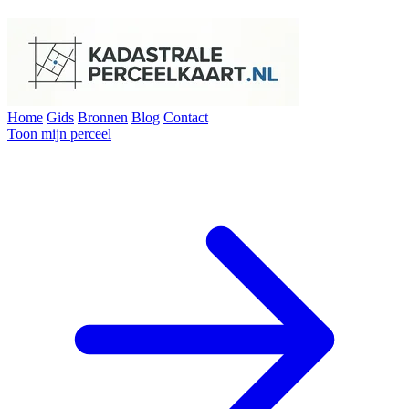
Home
Gids
Bronnen
Blog
Contact
Toon mijn perceel