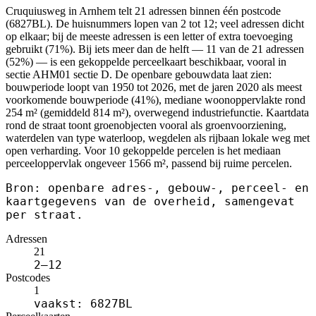
Cruquiusweg in Arnhem telt 21 adressen binnen één postcode
(6827BL). De huisnummers lopen van 2 tot 12; veel adressen dicht
op elkaar; bij de meeste adressen is een letter of extra toevoeging
gebruikt (71%). Bij iets meer dan de helft — 11 van de 21 adressen
(52%) — is een gekoppelde perceelkaart beschikbaar, vooral in
sectie AHM01 sectie D. De openbare gebouwdata laat zien:
bouwperiode loopt van 1950 tot 2026, met de jaren 2020 als meest
voorkomende bouwperiode (41%), mediane woonoppervlakte rond
254 m² (gemiddeld 814 m²), overwegend industriefunctie. Kaartdata
rond de straat toont groenobjecten vooral als groenvoorziening,
waterdelen van type waterloop, wegdelen als rijbaan lokale weg met
open verharding. Voor 10 gekoppelde percelen is het mediaan
perceeloppervlak ongeveer 1566 m², passend bij ruime percelen.
Bron: openbare adres-, gebouw-, perceel- en
kaartgegevens van de overheid, samengevat
per straat.
Adressen
21
2–12
Postcodes
1
vaakst: 6827BL