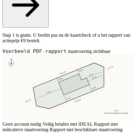
Stap 1 is gratis. U beslist pas na de kaartcheck of u het rapport van
actieprijs €9 bestelt.
Voorbeeld PDF-rapport
maatvoering zichtbaar
N
9,1 m
3,8 m
25,4 m
4,1 m
3,4 m
3,8 m
2,9 m
7,2 m
5,1 m
23,8 m
8,2 m
10 m
Geen account nodig
Veilig betalen met iDEAL
Rapport met
indicatieve maatvoering
Rapport met beschikbare maatvoering