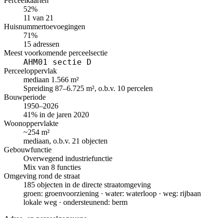
Perceelkaarten
52%
11 van 21
Huisnummertoevoegingen
71%
15 adressen
Meest voorkomende perceelsectie
AHM01 sectie D
Perceeloppervlak
mediaan 1.566 m²
Spreiding 87–6.725 m², o.b.v. 10 percelen
Bouwperiode
1950–2026
41% in de jaren 2020
Woonoppervlakte
~254 m²
mediaan, o.b.v. 21 objecten
Gebouwfunctie
Overwegend industriefunctie
Mix van 8 functies
Omgeving rond de straat
185 objecten in de directe straatomgeving
groen: groenvoorziening · water: waterloop · weg: rijbaan
lokale weg · ondersteunend: berm