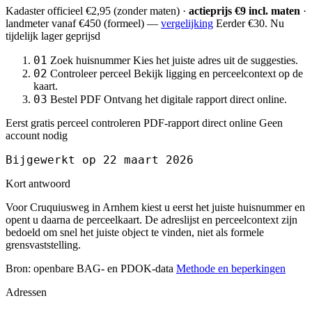
Kadaster officieel
€2,95
(zonder maten) ·
actieprijs €9 incl. maten
·
landmeter
vanaf €450
(formeel) —
vergelijking
Eerder €30. Nu
tijdelijk lager geprijsd
01
Zoek huisnummer
Kies het juiste adres uit de suggesties.
02
Controleer perceel
Bekijk ligging en perceelcontext op de
kaart.
03
Bestel PDF
Ontvang het digitale rapport direct online.
Eerst gratis perceel controleren
PDF-rapport direct online
Geen
account nodig
Bijgewerkt op 22 maart 2026
Kort antwoord
Voor Cruquiusweg in Arnhem kiest u eerst het juiste huisnummer en
opent u daarna de perceelkaart. De adreslijst en perceelcontext zijn
bedoeld om snel het juiste object te vinden, niet als formele
grensvaststelling.
Bron: openbare BAG- en PDOK-data
Methode en beperkingen
Adressen