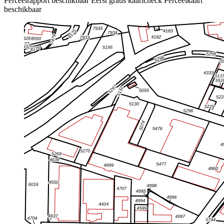
Perceelrapport beschikbaar
Eerst gratis kaartcheck
Perceelkaart
beschikbaar