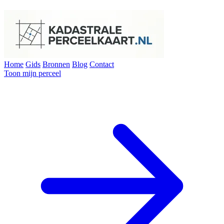
Home
Gids
Bronnen
Blog
Contact
Toon mijn perceel