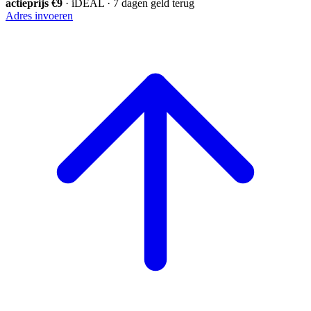
actieprijs €9
· iDEAL · 7 dagen geld terug
Adres invoeren