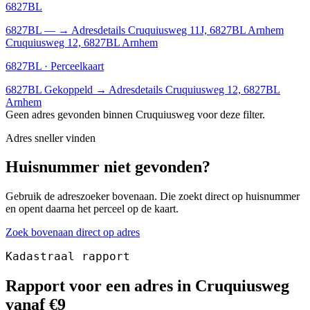
6827BL
6827BL
—
→
Adresdetails Cruquiusweg 11J, 6827BL Arnhem
Cruquiusweg 12, 6827BL Arnhem
6827BL · Perceelkaart
6827BL
Gekoppeld
→
Adresdetails Cruquiusweg 12, 6827BL
Arnhem
Geen adres gevonden binnen Cruquiusweg voor deze filter.
Adres sneller vinden
Huisnummer niet gevonden?
Gebruik de adreszoeker bovenaan. Die zoekt direct op huisnummer
en opent daarna het perceel op de kaart.
Zoek bovenaan direct op adres
Kadastraal rapport
Rapport voor een adres in Cruquiusweg
vanaf €9