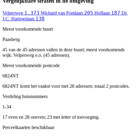
Vergelijkbare straten in de omgeving
1.373
205
187
Velperweg
Wichard van Pontlaan
Hoflaan
Dr.
138
J.C. Hartogslaan
Meest voorkomende buurt
Paasberg
45 van de 45 adressen vallen in deze buurt; meest voorkomende
wijk: Velperweg e.o. (45 adressen).
Meest voorkomende postcode
6824NT
6824NT komt het vaakst voor met 28 adressen; totaal 2 postcodes.
Verdeling huisnummers
1-34
17 even en 28 oneven; 23 met letter of toevoeging.
Perceelkaarten beschikbaar