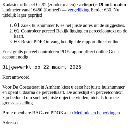
Kadaster officieel
€2,95
(zonder maten) ·
actieprijs €9 incl. maten
·
landmeter
vanaf €450
(formeel) —
vergelijking
Eerder €30. Nu
tijdelijk lager geprijsd
01
Zoek huisnummer
Kies het juiste adres uit de suggesties.
02
Controleer perceel
Bekijk ligging en perceelcontext op de
kaart.
03
Bestel PDF
Ontvang het digitale rapport direct online.
Eerst gratis perceel controleren
PDF-rapport direct online
Geen
account nodig
Bijgewerkt op 22 maart 2026
Kort antwoord
Voor Da Costastraat in Arnhem kiest u eerst het juiste huisnummer
en opent u daarna de perceelkaart. De adreslijst en perceelcontext
zijn bedoeld om snel het juiste object te vinden, niet als formele
grensvaststelling.
Bron: openbare BAG- en PDOK-data
Methode en beperkingen
Adressen