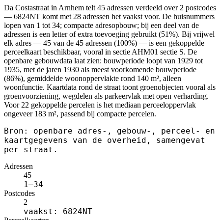
Da Costastraat in Arnhem telt 45 adressen verdeeld over 2 postcodes
— 6824NT komt met 28 adressen het vaakst voor. De huisnummers
lopen van 1 tot 34; compacte adresopbouw; bij een deel van de
adressen is een letter of extra toevoeging gebruikt (51%). Bij vrijwel
elk adres — 45 van de 45 adressen (100%) — is een gekoppelde
perceelkaart beschikbaar, vooral in sectie AHM01 sectie S. De
openbare gebouwdata laat zien: bouwperiode loopt van 1929 tot
1935, met de jaren 1930 als meest voorkomende bouwperiode
(86%), gemiddelde woonoppervlakte rond 140 m², alleen
woonfunctie. Kaartdata rond de straat toont groenobjecten vooral als
groenvoorziening, wegdelen als parkeervlak met open verharding.
Voor 22 gekoppelde percelen is het mediaan perceeloppervlak
ongeveer 183 m², passend bij compacte percelen.
Bron: openbare adres-, gebouw-, perceel- en
kaartgegevens van de overheid, samengevat
per straat.
Adressen
45
1–34
Postcodes
2
vaakst: 6824NT