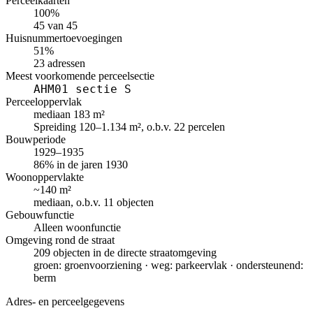
Perceelkaarten
100%
45 van 45
Huisnummertoevoegingen
51%
23 adressen
Meest voorkomende perceelsectie
AHM01 sectie S
Perceeloppervlak
mediaan 183 m²
Spreiding 120–1.134 m², o.b.v. 22 percelen
Bouwperiode
1929–1935
86% in de jaren 1930
Woonoppervlakte
~140 m²
mediaan, o.b.v. 11 objecten
Gebouwfunctie
Alleen woonfunctie
Omgeving rond de straat
209 objecten in de directe straatomgeving
groen: groenvoorziening · weg: parkeervlak · ondersteunend:
berm
Adres- en perceelgegevens