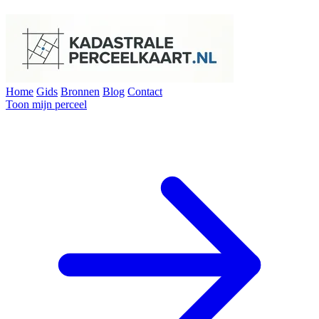
Home
Gids
Bronnen
Blog
Contact
Toon mijn perceel