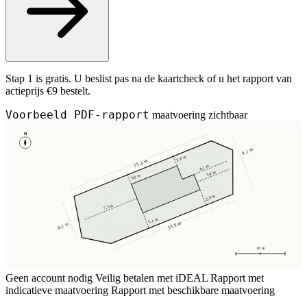
Stap 1 is gratis. U beslist pas na de kaartcheck of u het rapport van
actieprijs €9 bestelt.
Voorbeeld PDF-rapport
maatvoering zichtbaar
N
9,1 m
3,8 m
25,4 m
4,1 m
3,4 m
3,8 m
2,9 m
7,2 m
5,1 m
23,8 m
8,2 m
10 m
Geen account nodig
Veilig betalen met iDEAL
Rapport met
indicatieve maatvoering
Rapport met beschikbare maatvoering