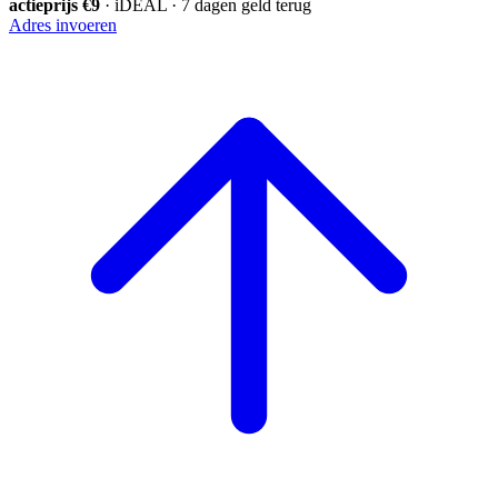
actieprijs €9
· iDEAL · 7 dagen geld terug
Adres invoeren