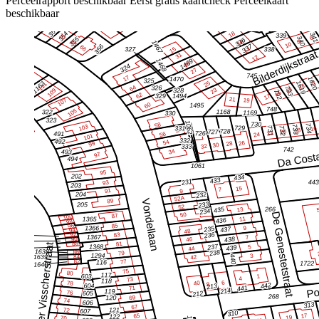
Perceelrapport beschikbaar
Eerst gratis kaartcheck
Perceelkaart
beschikbaar