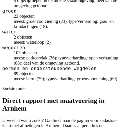
4 objectgroepen in de directe straatomgeving; deel van de
omgeving getoond.
groen
23 objecten
meest: groenvoorziening (23); type/verharding: gras- en
kruidachtigen (18).
water
2 objecten
meest: waterloop (2).
wegdelen
103 objecten
meest: parkeervlak (36); type/verharding: open verharding
(88); deel van de omgeving getoond.
bermen en ondersteunende wegdelen
89 objecten
meest: berm (79); type/verharding: groenvoorziening (69).
Snelste route
Direct rapport met maatvoering in
Arnhem
U weet al wat u zoekt? Ga direct naar de pagina voor kadastrale
kaart met afmetingen in Arnhem. Daar staat per adres de