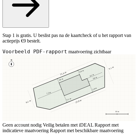
Stap 1 is gratis. U beslist pas na de kaartcheck of u het rapport van
actieprijs €9 bestelt.
Voorbeeld PDF-rapport
maatvoering zichtbaar
N
9,1 m
3,8 m
25,4 m
4,1 m
3,4 m
3,8 m
2,9 m
7,2 m
5,1 m
23,8 m
8,2 m
10 m
Geen account nodig
Veilig betalen met iDEAL
Rapport met
indicatieve maatvoering
Rapport met beschikbare maatvoering