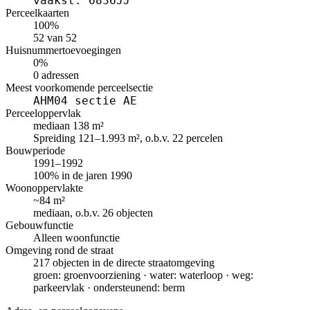
vaakst: 6836JJ
Perceelkaarten
100%
52 van 52
Huisnummertoevoegingen
0%
0 adressen
Meest voorkomende perceelsectie
AHM04 sectie AE
Perceeloppervlak
mediaan 138 m²
Spreiding 121–1.993 m², o.b.v. 22 percelen
Bouwperiode
1991–1992
100% in de jaren 1990
Woonoppervlakte
~84 m²
mediaan, o.b.v. 26 objecten
Gebouwfunctie
Alleen woonfunctie
Omgeving rond de straat
217 objecten in de directe straatomgeving
groen: groenvoorziening · water: waterloop · weg:
parkeervlak · ondersteunend: berm