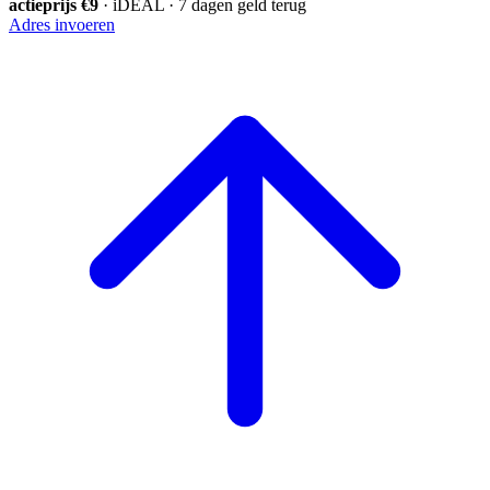
actieprijs €9
· iDEAL · 7 dagen geld terug
Adres invoeren