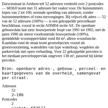
Darwinstraat in Arnhem telt 52 adressen verdeeld over 2 postcodes
— 6836JJ komt met 31 adressen het vaakst voor. De huisnummers
lopen van 2 tot 106; normale spreiding van adressen; zonder
huisnummerletters of extra toevoegingen. Bij vrijwel elk adres — 52
van de 52 adressen (100%) — is een gekoppelde perceelkaart
beschikbaar, vooral in sectie AHM04 sectie AE. De openbare
gebouwdata laat zien: bouwperiode loopt van 1991 tot 1992, met de
jaren 1990 als meest voorkomende bouwperiode (100%),
gemiddelde woonoppervlakte rond 84 m², alleen woonfunctie.
Kaartdata rond de straat toont groenobjecten vooral als
groenvoorziening, waterdelen van type waterloop, wegdelen als
parkeervlak met open verharding. Voor 22 gekoppelde percelen is
het mediaan perceeloppervlak ongeveer 138 m², passend bij kleine
percelen.
Bron: openbare adres-, gebouw-, perceel- en
kaartgegevens van de overheid, samengevat
per straat.
Adressen
52
2–106
Postcodes
2