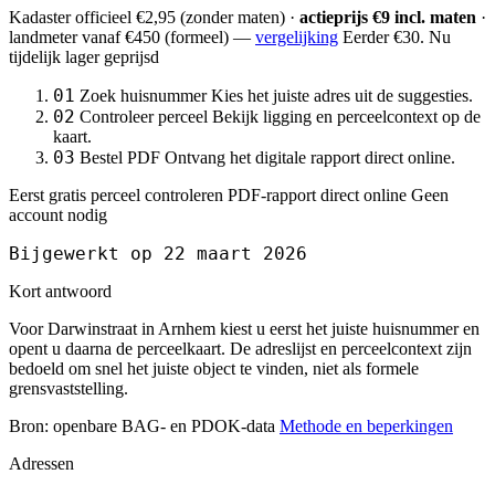
Kadaster officieel
€2,95
(zonder maten) ·
actieprijs €9 incl. maten
·
landmeter
vanaf €450
(formeel) —
vergelijking
Eerder €30. Nu
tijdelijk lager geprijsd
01
Zoek huisnummer
Kies het juiste adres uit de suggesties.
02
Controleer perceel
Bekijk ligging en perceelcontext op de
kaart.
03
Bestel PDF
Ontvang het digitale rapport direct online.
Eerst gratis perceel controleren
PDF-rapport direct online
Geen
account nodig
Bijgewerkt op 22 maart 2026
Kort antwoord
Voor Darwinstraat in Arnhem kiest u eerst het juiste huisnummer en
opent u daarna de perceelkaart. De adreslijst en perceelcontext zijn
bedoeld om snel het juiste object te vinden, niet als formele
grensvaststelling.
Bron: openbare BAG- en PDOK-data
Methode en beperkingen
Adressen