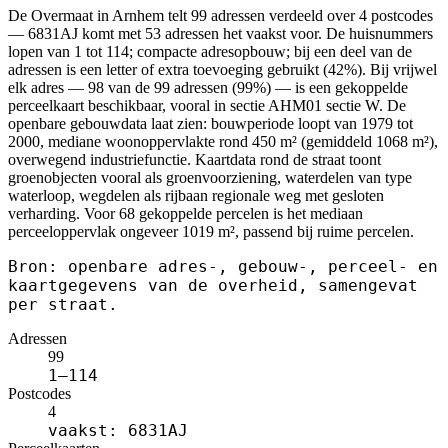
De Overmaat in Arnhem telt 99 adressen verdeeld over 4 postcodes
— 6831AJ komt met 53 adressen het vaakst voor. De huisnummers
lopen van 1 tot 114; compacte adresopbouw; bij een deel van de
adressen is een letter of extra toevoeging gebruikt (42%). Bij vrijwel
elk adres — 98 van de 99 adressen (99%) — is een gekoppelde
perceelkaart beschikbaar, vooral in sectie AHM01 sectie W. De
openbare gebouwdata laat zien: bouwperiode loopt van 1979 tot
2000, mediane woonoppervlakte rond 450 m² (gemiddeld 1068 m²),
overwegend industriefunctie. Kaartdata rond de straat toont
groenobjecten vooral als groenvoorziening, waterdelen van type
waterloop, wegdelen als rijbaan regionale weg met gesloten
verharding. Voor 68 gekoppelde percelen is het mediaan
perceeloppervlak ongeveer 1019 m², passend bij ruime percelen.
Bron: openbare adres-, gebouw-, perceel- en
kaartgegevens van de overheid, samengevat
per straat.
Adressen
99
1–114
Postcodes
4
vaakst: 6831AJ