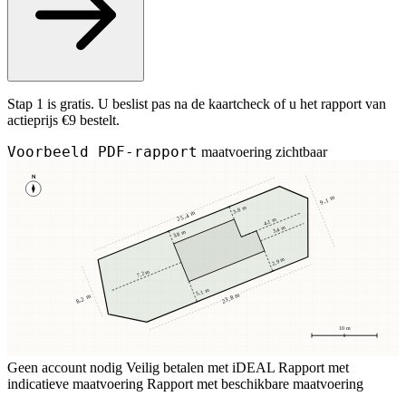
Stap 1 is gratis. U beslist pas na de kaartcheck of u het rapport van
actieprijs €9 bestelt.
Voorbeeld PDF-rapport
maatvoering zichtbaar
N
9,1 m
3,8 m
25,4 m
4,1 m
3,4 m
3,8 m
2,9 m
7,2 m
5,1 m
23,8 m
8,2 m
10 m
Geen account nodig
Veilig betalen met iDEAL
Rapport met
indicatieve maatvoering
Rapport met beschikbare maatvoering