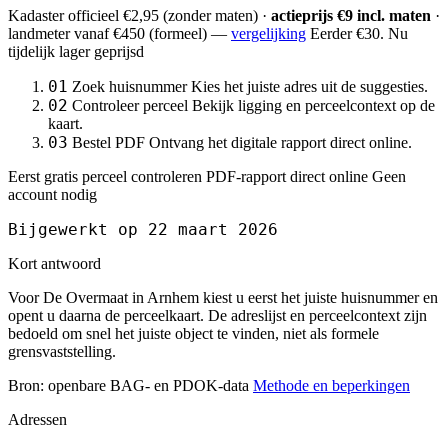
Kadaster officieel
€2,95
(zonder maten) ·
actieprijs €9 incl. maten
·
landmeter
vanaf €450
(formeel) —
vergelijking
Eerder €30. Nu
tijdelijk lager geprijsd
01
Zoek huisnummer
Kies het juiste adres uit de suggesties.
02
Controleer perceel
Bekijk ligging en perceelcontext op de
kaart.
03
Bestel PDF
Ontvang het digitale rapport direct online.
Eerst gratis perceel controleren
PDF-rapport direct online
Geen
account nodig
Bijgewerkt op 22 maart 2026
Kort antwoord
Voor De Overmaat in Arnhem kiest u eerst het juiste huisnummer en
opent u daarna de perceelkaart. De adreslijst en perceelcontext zijn
bedoeld om snel het juiste object te vinden, niet als formele
grensvaststelling.
Bron: openbare BAG- en PDOK-data
Methode en beperkingen
Adressen