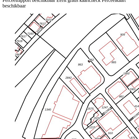
Perceelrapport beschikbaar
Eerst gratis kaartcheck
Perceelkaart
beschikbaar