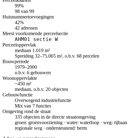
Perceelkaarten
99%
98 van 99
Huisnummertoevoegingen
42%
42 adressen
Meest voorkomende perceelsectie
AHM01 sectie W
Perceeloppervlak
mediaan 1.019 m²
Spreiding 32–75.065 m², o.b.v. 68 percelen
Bouwperiode
1979–2000
o.b.v. 6 gebouwen
Woonoppervlakte
~450 m²
mediaan, o.b.v. 20 objecten
Gebouwfunctie
Overwegend industriefunctie
Mix van 7 functies
Omgeving rond de straat
335 objecten in de directe straatomgeving
groen: groenvoorziening · water: waterloop · weg: rijbaan
regionale weg · ondersteunend: berm