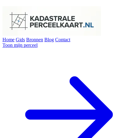
Home
Gids
Bronnen
Blog
Contact
Toon mijn perceel