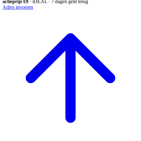
actieprijs €9
· iDEAL · 7 dagen geld terug
Adres invoeren