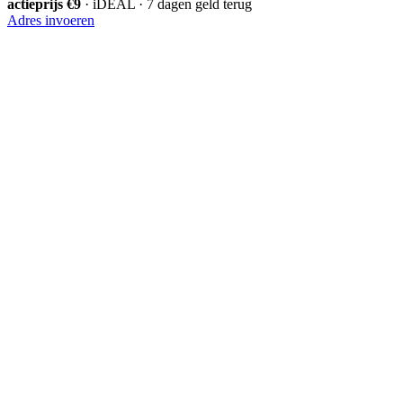
actieprijs €9
· iDEAL · 7 dagen geld terug
Adres invoeren