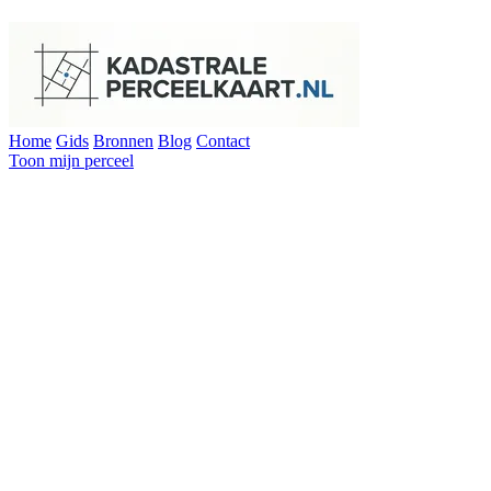
Home
Gids
Bronnen
Blog
Contact
Toon mijn perceel