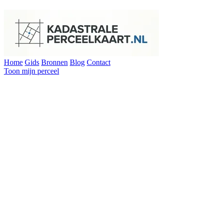
Home
Gids
Bronnen
Blog
Contact
Toon mijn perceel