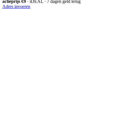
actieprijs €9
· iDEAL · 7 dagen geld terug
Adres invoeren