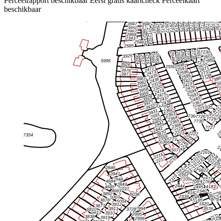
Perceelrapport beschikbaar
Eerst gratis kaartcheck
Perceelkaart
beschikbaar