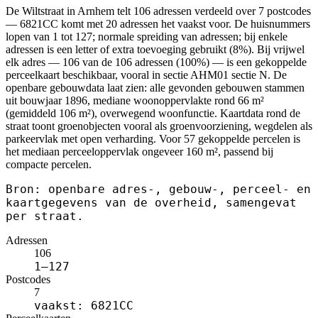
De Wiltstraat in Arnhem telt 106 adressen verdeeld over 7 postcodes
— 6821CC komt met 20 adressen het vaakst voor. De huisnummers
lopen van 1 tot 127; normale spreiding van adressen; bij enkele
adressen is een letter of extra toevoeging gebruikt (8%). Bij vrijwel
elk adres — 106 van de 106 adressen (100%) — is een gekoppelde
perceelkaart beschikbaar, vooral in sectie AHM01 sectie N. De
openbare gebouwdata laat zien: alle gevonden gebouwen stammen
uit bouwjaar 1896, mediane woonoppervlakte rond 66 m²
(gemiddeld 106 m²), overwegend woonfunctie. Kaartdata rond de
straat toont groenobjecten vooral als groenvoorziening, wegdelen als
parkeervlak met open verharding. Voor 57 gekoppelde percelen is
het mediaan perceeloppervlak ongeveer 160 m², passend bij
compacte percelen.
Bron: openbare adres-, gebouw-, perceel- en
kaartgegevens van de overheid, samengevat
per straat.
Adressen
106
1–127
Postcodes
7
vaakst: 6821CC