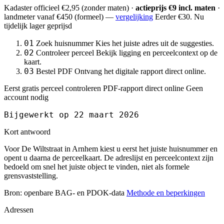
Kadaster officieel
€2,95
(zonder maten) ·
actieprijs €9 incl. maten
·
landmeter
vanaf €450
(formeel) —
vergelijking
Eerder €30. Nu
tijdelijk lager geprijsd
01
Zoek huisnummer
Kies het juiste adres uit de suggesties.
02
Controleer perceel
Bekijk ligging en perceelcontext op de
kaart.
03
Bestel PDF
Ontvang het digitale rapport direct online.
Eerst gratis perceel controleren
PDF-rapport direct online
Geen
account nodig
Bijgewerkt op 22 maart 2026
Kort antwoord
Voor De Wiltstraat in Arnhem kiest u eerst het juiste huisnummer en
opent u daarna de perceelkaart. De adreslijst en perceelcontext zijn
bedoeld om snel het juiste object te vinden, niet als formele
grensvaststelling.
Bron: openbare BAG- en PDOK-data
Methode en beperkingen
Adressen