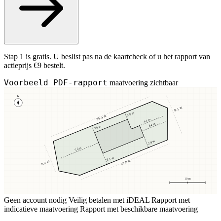
Stap 1 is gratis. U beslist pas na de kaartcheck of u het rapport van
actieprijs €9 bestelt.
Voorbeeld PDF-rapport
maatvoering zichtbaar
N
9,1 m
3,8 m
25,4 m
4,1 m
3,4 m
3,8 m
2,9 m
7,2 m
5,1 m
23,8 m
8,2 m
10 m
Geen account nodig
Veilig betalen met iDEAL
Rapport met
indicatieve maatvoering
Rapport met beschikbare maatvoering