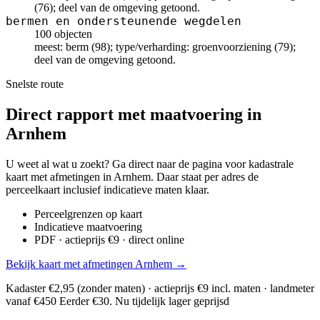
(76); deel van de omgeving getoond.
bermen en ondersteunende wegdelen
100 objecten
meest: berm (98); type/verharding: groenvoorziening (79);
deel van de omgeving getoond.
Snelste route
Direct rapport met maatvoering in
Arnhem
U weet al wat u zoekt? Ga direct naar de pagina voor kadastrale
kaart met afmetingen in Arnhem. Daar staat per adres de
perceelkaart inclusief indicatieve maten klaar.
Perceelgrenzen op kaart
Indicatieve maatvoering
PDF · actieprijs €9 · direct online
Bekijk kaart met afmetingen Arnhem →
Kadaster €2,95 (zonder maten) · actieprijs €9 incl. maten · landmeter
vanaf €450
Eerder €30. Nu tijdelijk lager geprijsd