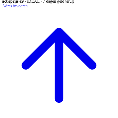
actieprijs €9
· iDEAL · 7 dagen geld terug
Adres invoeren