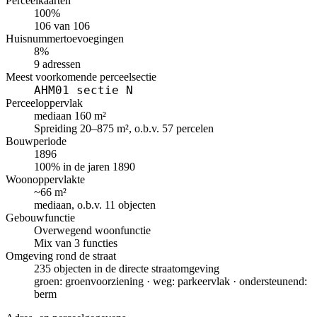
Perceelkaarten
100%
106 van 106
Huisnummertoevoegingen
8%
9 adressen
Meest voorkomende perceelsectie
AHM01 sectie N
Perceeloppervlak
mediaan 160 m²
Spreiding 20–875 m², o.b.v. 57 percelen
Bouwperiode
1896
100% in de jaren 1890
Woonoppervlakte
~66 m²
mediaan, o.b.v. 11 objecten
Gebouwfunctie
Overwegend woonfunctie
Mix van 3 functies
Omgeving rond de straat
235 objecten in de directe straatomgeving
groen: groenvoorziening · weg: parkeervlak · ondersteunend:
berm