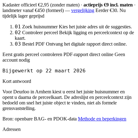
Kadaster officieel
€2,95
(zonder maten) ·
actieprijs €9 incl. maten
·
landmeter
vanaf €450
(formeel) —
vergelijking
Eerder €30. Nu
tijdelijk lager geprijsd
01
Zoek huisnummer
Kies het juiste adres uit de suggesties.
02
Controleer perceel
Bekijk ligging en perceelcontext op de
kaart.
03
Bestel PDF
Ontvang het digitale rapport direct online.
Eerst gratis perceel controleren
PDF-rapport direct online
Geen
account nodig
Bijgewerkt op 22 maart 2026
Kort antwoord
Voor Deurloo in Arnhem kiest u eerst het juiste huisnummer en
opent u daarna de perceelkaart. De adreslijst en perceelcontext zijn
bedoeld om snel het juiste object te vinden, niet als formele
grensvaststelling.
Bron: openbare BAG- en PDOK-data
Methode en beperkingen
Adressen