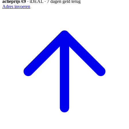
actieprijs €9
· iDEAL · 7 dagen geld terug
Adres invoeren