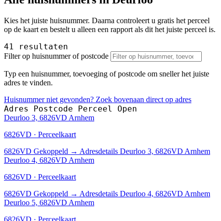
Kies het juiste huisnummer. Daarna controleert u gratis het perceel
op de kaart en bestelt u alleen een rapport als dit het juiste perceel is.
41 resultaten
Filter op huisnummer of postcode
Typ een huisnummer, toevoeging of postcode om sneller het juiste
adres te vinden.
Huisnummer niet gevonden? Zoek bovenaan direct op adres
Adres
Postcode
Perceel
Open
Deurloo 3, 6826VD Arnhem
6826VD · Perceelkaart
6826VD
Gekoppeld
→
Adresdetails Deurloo 3, 6826VD Arnhem
Deurloo 4, 6826VD Arnhem
6826VD · Perceelkaart
6826VD
Gekoppeld
→
Adresdetails Deurloo 4, 6826VD Arnhem
Deurloo 5, 6826VD Arnhem
6826VD · Perceelkaart