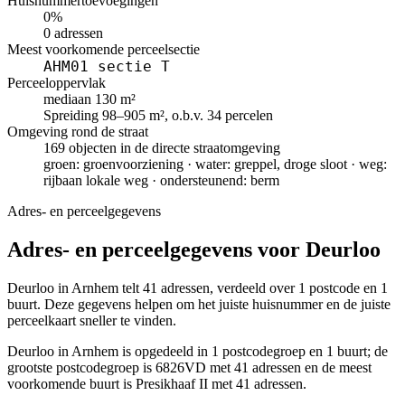
Huisnummertoevoegingen
0%
0 adressen
Meest voorkomende perceelsectie
AHM01 sectie T
Perceeloppervlak
mediaan 130 m²
Spreiding 98–905 m², o.b.v. 34 percelen
Omgeving rond de straat
169 objecten in de directe straatomgeving
groen: groenvoorziening · water: greppel, droge sloot · weg:
rijbaan lokale weg · ondersteunend: berm
Adres- en perceelgegevens
Adres- en perceelgegevens voor Deurloo
Deurloo in Arnhem telt 41 adressen, verdeeld over 1 postcode en 1
buurt. Deze gegevens helpen om het juiste huisnummer en de juiste
perceelkaart sneller te vinden.
Deurloo in Arnhem is opgedeeld in 1 postcodegroep en 1 buurt; de
grootste postcodegroep is 6826VD met 41 adressen en de meest
voorkomende buurt is Presikhaaf II met 41 adressen.