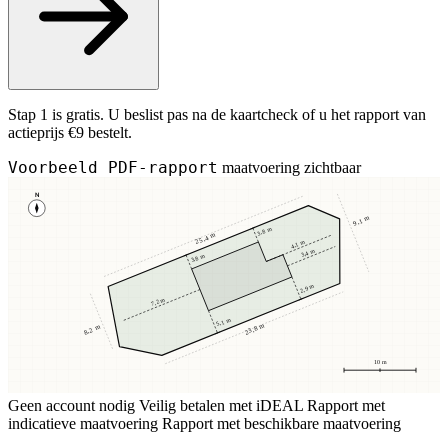
Stap 1 is gratis. U beslist pas na de kaartcheck of u het rapport van
actieprijs €9 bestelt.
Voorbeeld PDF-rapport
maatvoering zichtbaar
N
9,1 m
3,8 m
25,4 m
4,1 m
3,4 m
3,8 m
2,9 m
7,2 m
5,1 m
23,8 m
8,2 m
10 m
Geen account nodig
Veilig betalen met iDEAL
Rapport met
indicatieve maatvoering
Rapport met beschikbare maatvoering