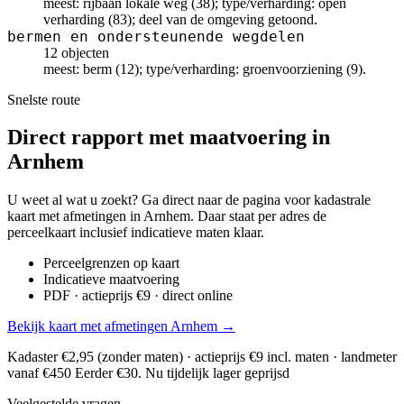
meest: rijbaan lokale weg (38); type/verharding: open
verharding (83); deel van de omgeving getoond.
bermen en ondersteunende wegdelen
12 objecten
meest: berm (12); type/verharding: groenvoorziening (9).
Snelste route
Direct rapport met maatvoering in
Arnhem
U weet al wat u zoekt? Ga direct naar de pagina voor kadastrale
kaart met afmetingen in Arnhem. Daar staat per adres de
perceelkaart inclusief indicatieve maten klaar.
Perceelgrenzen op kaart
Indicatieve maatvoering
PDF · actieprijs €9 · direct online
Bekijk kaart met afmetingen Arnhem →
Kadaster €2,95 (zonder maten) · actieprijs €9 incl. maten · landmeter
vanaf €450
Eerder €30. Nu tijdelijk lager geprijsd
Veelgestelde vragen