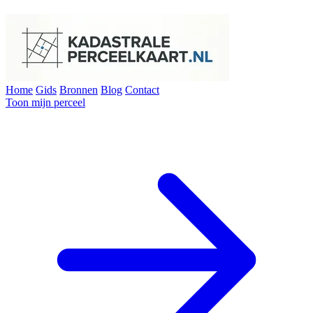
Home
Gids
Bronnen
Blog
Contact
Toon mijn perceel