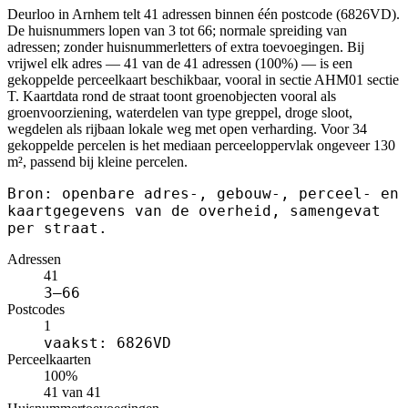
Deurloo in Arnhem telt 41 adressen binnen één postcode (6826VD).
De huisnummers lopen van 3 tot 66; normale spreiding van
adressen; zonder huisnummerletters of extra toevoegingen. Bij
vrijwel elk adres — 41 van de 41 adressen (100%) — is een
gekoppelde perceelkaart beschikbaar, vooral in sectie AHM01 sectie
T. Kaartdata rond de straat toont groenobjecten vooral als
groenvoorziening, waterdelen van type greppel, droge sloot,
wegdelen als rijbaan lokale weg met open verharding. Voor 34
gekoppelde percelen is het mediaan perceeloppervlak ongeveer 130
m², passend bij kleine percelen.
Bron: openbare adres-, gebouw-, perceel- en
kaartgegevens van de overheid, samengevat
per straat.
Adressen
41
3–66
Postcodes
1
vaakst: 6826VD
Perceelkaarten
100%
41 van 41