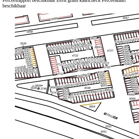
Perceelrapport beschikbaar
Eerst gratis kaartcheck
Perceelkaart
beschikbaar