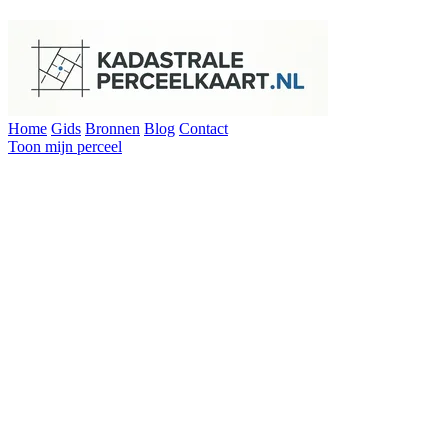
Home
Gids
Bronnen
Blog
Contact
Toon mijn perceel