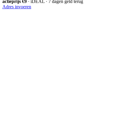
actieprijs €9
· iDEAL · 7 dagen geld terug
Adres invoeren