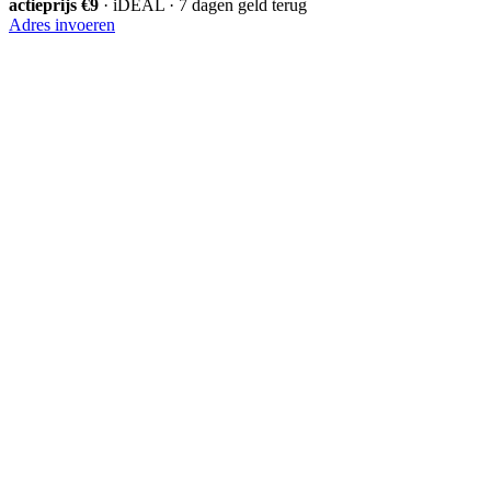
actieprijs €9
· iDEAL · 7 dagen geld terug
Adres invoeren