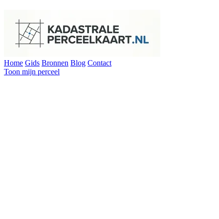
Home
Gids
Bronnen
Blog
Contact
Toon mijn perceel