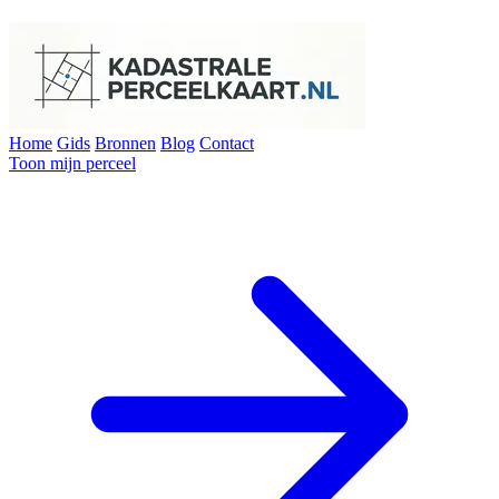
Home
Gids
Bronnen
Blog
Contact
Toon mijn perceel