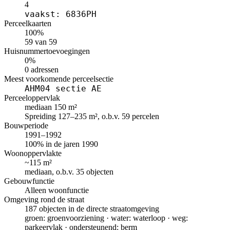
4
vaakst: 6836PH
Perceelkaarten
100%
59 van 59
Huisnummertoevoegingen
0%
0 adressen
Meest voorkomende perceelsectie
AHM04 sectie AE
Perceeloppervlak
mediaan 150 m²
Spreiding 127–235 m², o.b.v. 59 percelen
Bouwperiode
1991–1992
100% in de jaren 1990
Woonoppervlakte
~115 m²
mediaan, o.b.v. 35 objecten
Gebouwfunctie
Alleen woonfunctie
Omgeving rond de straat
187 objecten in de directe straatomgeving
groen: groenvoorziening · water: waterloop · weg:
parkeervlak · ondersteunend: berm