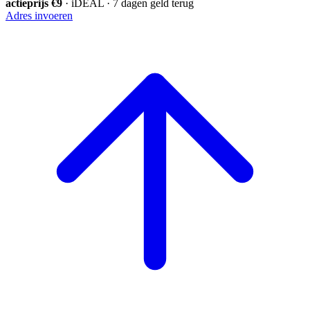
actieprijs €9
· iDEAL · 7 dagen geld terug
Adres invoeren