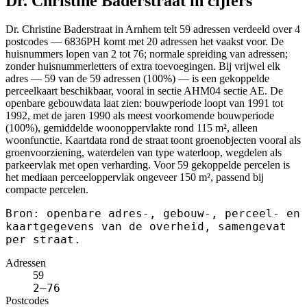
Dr. Christine Baderstraat in cijfers
Dr. Christine Baderstraat in Arnhem telt 59 adressen verdeeld over 4
postcodes — 6836PH komt met 20 adressen het vaakst voor. De
huisnummers lopen van 2 tot 76; normale spreiding van adressen;
zonder huisnummerletters of extra toevoegingen. Bij vrijwel elk
adres — 59 van de 59 adressen (100%) — is een gekoppelde
perceelkaart beschikbaar, vooral in sectie AHM04 sectie AE. De
openbare gebouwdata laat zien: bouwperiode loopt van 1991 tot
1992, met de jaren 1990 als meest voorkomende bouwperiode
(100%), gemiddelde woonoppervlakte rond 115 m², alleen
woonfunctie. Kaartdata rond de straat toont groenobjecten vooral als
groenvoorziening, waterdelen van type waterloop, wegdelen als
parkeervlak met open verharding. Voor 59 gekoppelde percelen is
het mediaan perceeloppervlak ongeveer 150 m², passend bij
compacte percelen.
Bron: openbare adres-, gebouw-, perceel- en
kaartgegevens van de overheid, samengevat
per straat.
Adressen
59
2–76
Postcodes