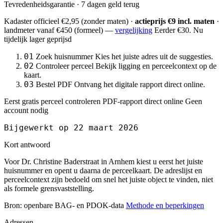
Tevredenheidsgarantie · 7 dagen geld terug
Kadaster officieel
€2,95
(zonder maten) ·
actieprijs €9 incl. maten
·
landmeter
vanaf €450
(formeel) —
vergelijking
Eerder €30. Nu
tijdelijk lager geprijsd
01
Zoek huisnummer
Kies het juiste adres uit de suggesties.
02
Controleer perceel
Bekijk ligging en perceelcontext op de
kaart.
03
Bestel PDF
Ontvang het digitale rapport direct online.
Eerst gratis perceel controleren
PDF-rapport direct online
Geen
account nodig
Bijgewerkt op 22 maart 2026
Kort antwoord
Voor Dr. Christine Baderstraat in Arnhem kiest u eerst het juiste
huisnummer en opent u daarna de perceelkaart. De adreslijst en
perceelcontext zijn bedoeld om snel het juiste object te vinden, niet
als formele grensvaststelling.
Bron: openbare BAG- en PDOK-data
Methode en beperkingen
Adressen