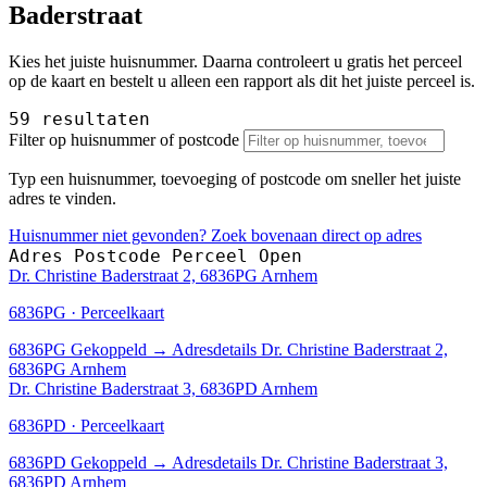
Baderstraat
Kies het juiste huisnummer. Daarna controleert u gratis het perceel
op de kaart en bestelt u alleen een rapport als dit het juiste perceel is.
59 resultaten
Filter op huisnummer of postcode
Typ een huisnummer, toevoeging of postcode om sneller het juiste
adres te vinden.
Huisnummer niet gevonden? Zoek bovenaan direct op adres
Adres
Postcode
Perceel
Open
Dr. Christine Baderstraat 2, 6836PG Arnhem
6836PG · Perceelkaart
6836PG
Gekoppeld
→
Adresdetails Dr. Christine Baderstraat 2,
6836PG Arnhem
Dr. Christine Baderstraat 3, 6836PD Arnhem
6836PD · Perceelkaart
6836PD
Gekoppeld
→
Adresdetails Dr. Christine Baderstraat 3,
6836PD Arnhem