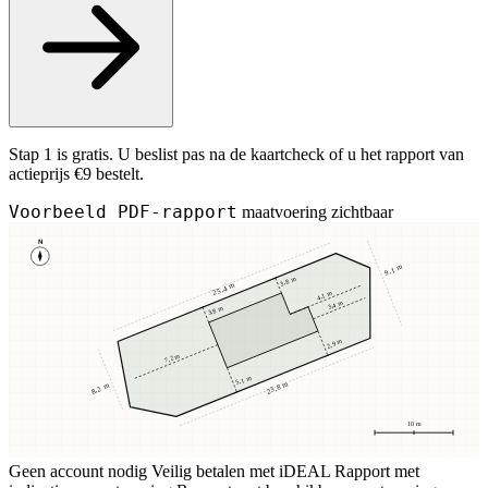
Stap 1 is gratis. U beslist pas na de kaartcheck of u het rapport van
actieprijs €9 bestelt.
Voorbeeld PDF-rapport
maatvoering zichtbaar
N
9,1 m
3,8 m
25,4 m
4,1 m
3,4 m
3,8 m
2,9 m
7,2 m
5,1 m
23,8 m
8,2 m
10 m
Geen account nodig
Veilig betalen met iDEAL
Rapport met