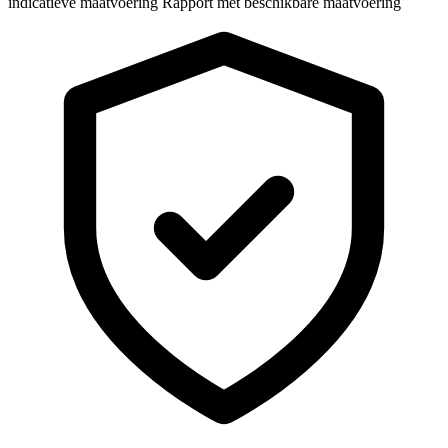
indicatieve maatvoering
Rapport met beschikbare maatvoering