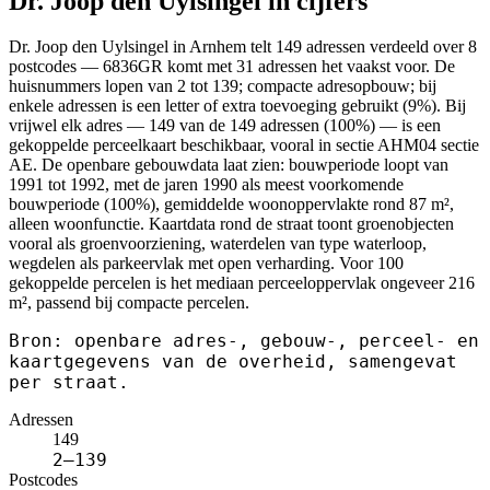
Dr. Joop den Uylsingel in cijfers
Dr. Joop den Uylsingel in Arnhem telt 149 adressen verdeeld over 8
postcodes — 6836GR komt met 31 adressen het vaakst voor. De
huisnummers lopen van 2 tot 139; compacte adresopbouw; bij
enkele adressen is een letter of extra toevoeging gebruikt (9%). Bij
vrijwel elk adres — 149 van de 149 adressen (100%) — is een
gekoppelde perceelkaart beschikbaar, vooral in sectie AHM04 sectie
AE. De openbare gebouwdata laat zien: bouwperiode loopt van
1991 tot 1992, met de jaren 1990 als meest voorkomende
bouwperiode (100%), gemiddelde woonoppervlakte rond 87 m²,
alleen woonfunctie. Kaartdata rond de straat toont groenobjecten
vooral als groenvoorziening, waterdelen van type waterloop,
wegdelen als parkeervlak met open verharding. Voor 100
gekoppelde percelen is het mediaan perceeloppervlak ongeveer 216
m², passend bij compacte percelen.
Bron: openbare adres-, gebouw-, perceel- en
kaartgegevens van de overheid, samengevat
per straat.
Adressen
149
2–139
Postcodes