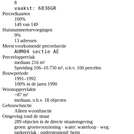
8
vaakst: 6836GR
Perceelkaarten
100%
149 van 149
Huisnummertoevoegingen
9%
13 adressen
Meest voorkomende perceelsectie
AHM04 sectie AE
Perceeloppervlak
mediaan 216 m²
Spreiding 106–10.750 m², o.b.v. 100 percelen
Bouwperiode
1991–1992
100% in de jaren 1990
Woonoppervlakte
~87 m²
mediaan, o.b.v. 18 objecten
Gebouwfunctie
Alleen woonfunctie
Omgeving rond de straat
289 objecten in de directe straatomgeving
groen: groenvoorziening · water: waterloop · weg:
parkeervlak · ondersteunend: berm