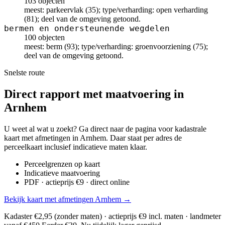
103 objecten
meest: parkeervlak (35); type/verharding: open verharding
(81); deel van de omgeving getoond.
bermen en ondersteunende wegdelen
100 objecten
meest: berm (93); type/verharding: groenvoorziening (75);
deel van de omgeving getoond.
Snelste route
Direct rapport met maatvoering in
Arnhem
U weet al wat u zoekt? Ga direct naar de pagina voor kadastrale
kaart met afmetingen in Arnhem. Daar staat per adres de
perceelkaart inclusief indicatieve maten klaar.
Perceelgrenzen op kaart
Indicatieve maatvoering
PDF · actieprijs €9 · direct online
Bekijk kaart met afmetingen Arnhem →
Kadaster €2,95 (zonder maten) · actieprijs €9 incl. maten · landmeter