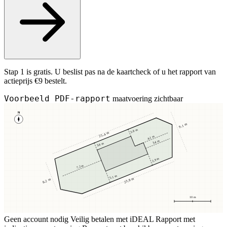
Stap 1 is gratis. U beslist pas na de kaartcheck of u het rapport van
actieprijs €9 bestelt.
Voorbeeld PDF-rapport
maatvoering zichtbaar
N
9,1 m
3,8 m
25,4 m
4,1 m
3,4 m
3,8 m
2,9 m
7,2 m
5,1 m
23,8 m
8,2 m
10 m
Geen account nodig
Veilig betalen met iDEAL
Rapport met