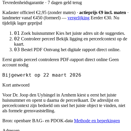
Tevredenheidsgarantie · 7 dagen geld terug
Kadaster officieel
€2,95
(zonder maten) ·
actieprijs €9 incl. maten
·
landmeter
vanaf €450
(formeel) —
vergelijking
Eerder €30. Nu
tijdelijk lager geprijsd
01
Zoek huisnummer
Kies het juiste adres uit de suggesties.
02
Controleer perceel
Bekijk ligging en perceelcontext op de
kaart.
03
Bestel PDF
Ontvang het digitale rapport direct online.
Eerst gratis perceel controleren
PDF-rapport direct online
Geen
account nodig
Bijgewerkt op 22 maart 2026
Kort antwoord
Voor Dr. Joop den Uylsingel in Arnhem kiest u eerst het juiste
huisnummer en opent u daarna de perceelkaart. De adreslijst en
perceelcontext zijn bedoeld om snel het juiste object te vinden, niet
als formele grensvaststelling.
Bron: openbare BAG- en PDOK-data
Methode en beperkingen
Adressen