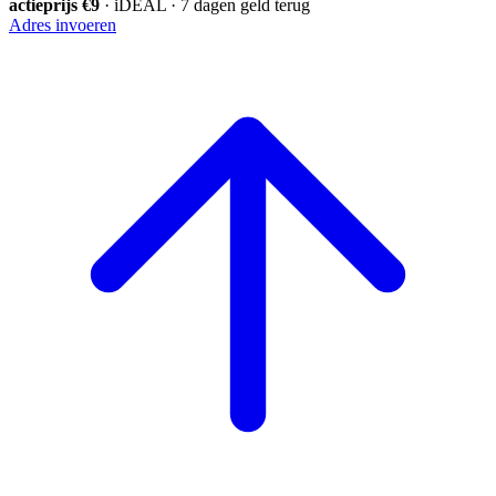
actieprijs €9
· iDEAL · 7 dagen geld terug
Adres invoeren