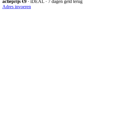
actieprijs €9
· iDEAL · 7 dagen geld terug
Adres invoeren