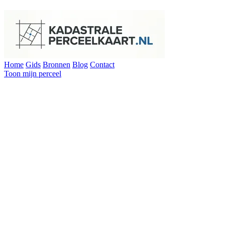
Home
Gids
Bronnen
Blog
Contact
Toon mijn perceel